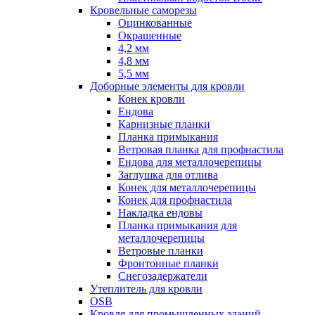
Кровельные саморезы
Оцинкованные
Окрашенные
4,2 мм
4,8 мм
5,5 мм
Доборные элементы для кровли
Конек кровли
Ендова
Карнизные планки
Планка примыкания
Ветровая планка для профнастила
Ендова для металлочерепицы
Заглушка для отлива
Конек для металлочерепицы
Конек для профнастила
Накладка ендовы
Планка примыкания для
металлочерепицы
Ветровые планки
Фронтонные планки
Снегозадержатели
Утеплитель для кровли
OSB
Кровля для промышленных зданий