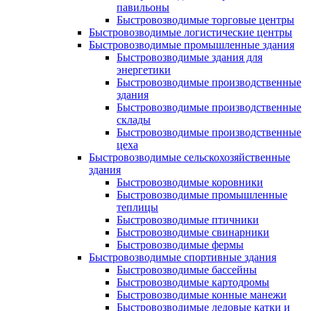
павильоны
Быстровозводимые торговые центры
Быстровозводимые логистические центры
Быстровозводимые промышленные здания
Быстровозводимые здания для
энергетики
Быстровозводимые производственные
здания
Быстровозводимые производственные
склады
Быстровозводимые производственные
цеха
Быстровозводимые сельскохозяйственные
здания
Быстровозводимые коровники
Быстровозводимые промышленные
теплицы
Быстровозводимые птичники
Быстровозводимые свинарники
Быстровозводимые фермы
Быстровозводимые спортивные здания
Быстровозводимые бассейны
Быстровозводимые картодромы
Быстровозводимые конные манежи
Быстровозводимые ледовые катки и