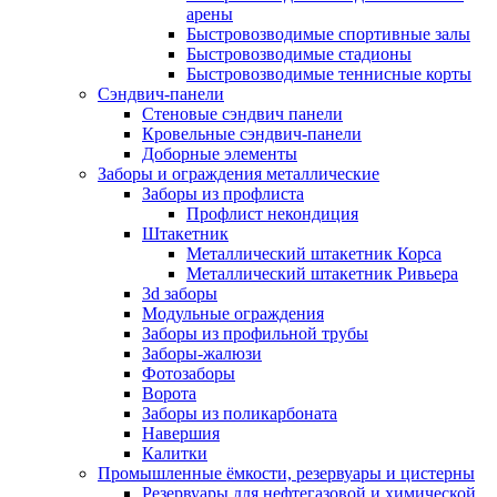
арены
Быстровозводимые спортивные залы
Быстровозводимые стадионы
Быстровозводимые теннисные корты
Сэндвич-панели
Стеновые сэндвич панели
Кровельные сэндвич-панели
Доборные элементы
Заборы и ограждения металлические
Заборы из профлиста
Профлист некондиция
Штакетник
Металлический штакетник Корса
Металлический штакетник Ривьера
3d заборы
Модульные ограждения
Заборы из профильной трубы
Заборы-жалюзи
Фотозаборы
Ворота
Заборы из поликарбоната
Навершия
Калитки
Промышленные ёмкости, резервуары и цистерны
Резервуары для нефтегазовой и химической