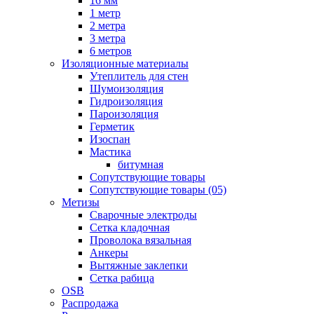
16 мм
1 метр
2 метра
3 метра
6 метров
Изоляционные материалы
Утеплитель для стен
Шумоизоляция
Гидроизоляция
Пароизоляция
Герметик
Изоспан
Мастика
битумная
Сопутствующие товары
Сопутствующие товары (05)
Метизы
Сварочные электроды
Сетка кладочная
Проволока вязальная
Анкеры
Вытяжные заклепки
Сетка рабица
OSB
Распродажа