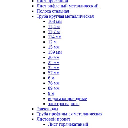
Лист просечной
Лист рифленый металлический
Полоса стальная
Труба круглая металлическая
108 мм
11,4 м
11,7 м
114 мм
12 м
15 мм
159 мм
20 мм
25 мм
32 мм
57 мм
6 м
76 мм
89 мм
9 м
водогазопроводные
электросварные
Электроды
Труба профильная металлическая
Листовой прокат
Лист горячекатаный