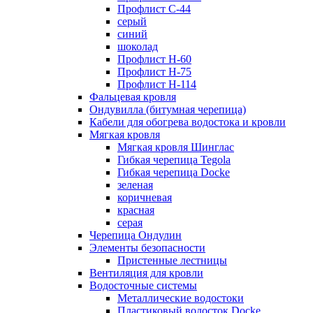
Профлист С-44
серый
синий
шоколад
Профлист Н-60
Профлист Н-75
Профлист H-114
Фальцевая кровля
Ондувилла (битумная черепица)
Кабели для обогрева водостока и кровли
Мягкая кровля
Мягкая кровля Шинглас
Гибкая черепица Tegola
Гибкая черепица Docke
зеленая
коричневая
красная
серая
Черепица Ондулин
Элементы безопасности
Пристенные лестницы
Вентиляция для кровли
Водосточные системы
Металлические водостоки
Пластиковый водосток Docke