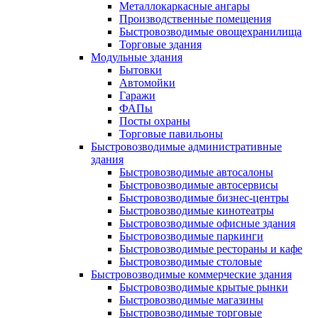
Металлокаркасные ангары
Производственные помещения
Быстровозводимые овощехранилища
Торговые здания
Модульные здания
Бытовки
Автомойки
Гаражи
ФАПы
Посты охраны
Торговые павильоны
Быстровозводимые административные
здания
Быстровозводимые автосалоны
Быстровозводимые автосервисы
Быстровозводимые бизнес-центры
Быстровозводимые кинотеатры
Быстровозводимые офисные здания
Быстровозводимые паркинги
Быстровозводимые рестораны и кафе
Быстровозводимые столовые
Быстровозводимые коммерческие здания
Быстровозводимые крытые рынки
Быстровозводимые магазины
Быстровозводимые торговые