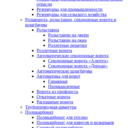
отрасли
Резервуары для промышленности
Резервуары для сельского хозяйства
Рольворота, рольставни, секционные ворота и
шлагбаумы
Рольставни
Рольставни на двери
Рольставни на окна
Роллетные решетки
Роллетные ворота
Автоматические секционные ворота
Секционные ворота «Алютех»
Секционные ворота «Дорхан»
Автоматические шлагбаумы
Автоматика для ворот
Гаражные
Промышленные
Ворота из профлиста
Откатные ворота
Распашные ворота
Трубопроводная арматура
Поликарбонат
Поликарбонат для теплиц
Поликарбонат для навесов и козырьков
Сотовый поликарбонат