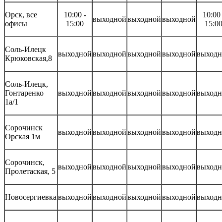
Орск, все
10:00 -
10:00 
выходной
выходной
выходной
офисы
15:00
15:0
Соль-Илецк
выходной
выходной
выходной
выходной
выходн
Крюковская,8
Соль-Илецк,
Гонтаренко
выходной
выходной
выходной
выходной
выходн
1а/1
Сорочинск
выходной
выходной
выходной
выходной
выходн
Орская 1м
Сорочинск,
выходной
выходной
выходной
выходной
выходн
Пролетаская, 5
Новосергиевка
выходной
выходной
выходной
выходной
выходн