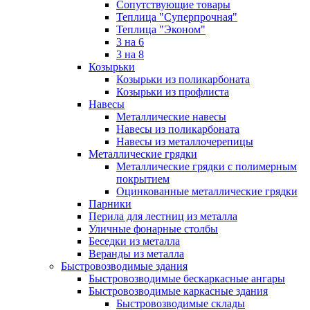
Сопутствующие товары
Теплица "Суперпрочная"
Теплица "Эконом"
3 на 6
3 на 8
Козырьки
Козырьки из поликарбоната
Козырьки из профлиста
Навесы
Металлические навесы
Навесы из поликарбоната
Навесы из металлочерепицы
Металлические грядки
Металлические грядки с полимерным
покрытием
Оцинкованные металлические грядки
Парники
Перила для лестниц из металла
Уличные фонарные столбы
Беседки из металла
Веранды из металла
Быстровозводимые здания
Быстровозводимые бескаркасные ангары
Быстровозводимые каркасные здания
Быстровозводимые склады