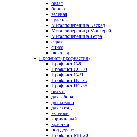
белая
бирюза
зеленая
красная
Металлочерепица Каскад
Металлочерепица Монтерей
Металлочерепица Тетра
серая
синяя
шоколад
Профлист (профнастил)
Профлист С-8
Профлист СС-10
Профлист C-21
Профлист НС-25
Профлист НС-35
белый
для забора
для крыши
для фасада
зеленый
коричневый
красный
под дерево
Профлист МП-20