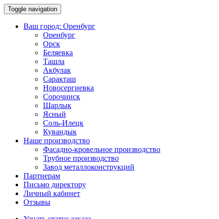
Toggle navigation
Ваш город:
Оренбург
Оренбург
Орск
Беляевка
Ташла
Акбулак
Саракташ
Новосергиевка
Сорочинск
Шарлык
Ясный
Соль-Илецк
Кувандык
Наше производство
Фасадно-кровельное производство
Трубное производство
Завод металлоконструкций
Партнерам
Письмо директору
Личный кабинет
Отзывы
Узнать статус заказа