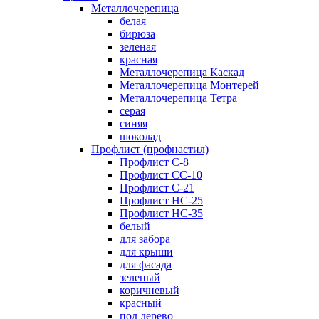
Металлочерепица
белая
бирюза
зеленая
красная
Металлочерепица Каскад
Металлочерепица Монтерей
Металлочерепица Тетра
серая
синяя
шоколад
Профлист (профнастил)
Профлист С-8
Профлист СС-10
Профлист C-21
Профлист НС-25
Профлист НС-35
белый
для забора
для крыши
для фасада
зеленый
коричневый
красный
под дерево