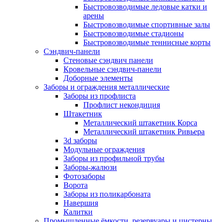
Быстровозводимые ледовые катки и
арены
Быстровозводимые спортивные залы
Быстровозводимые стадионы
Быстровозводимые теннисные корты
Сэндвич-панели
Стеновые сэндвич панели
Кровельные сэндвич-панели
Доборные элементы
Заборы и ограждения металлические
Заборы из профлиста
Профлист некондиция
Штакетник
Металлический штакетник Корса
Металлический штакетник Ривьера
3d заборы
Модульные ограждения
Заборы из профильной трубы
Заборы-жалюзи
Фотозаборы
Ворота
Заборы из поликарбоната
Навершия
Калитки
Промышленные ёмкости, резервуары и цистерны