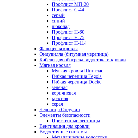
Профлист МП-20
Профлист С-44
серый
синий
шоколад
Профлист Н-60
Профлист Н-75
Профлист H-114
Фальцевая кровля
Ондувилла (битумная черепица)
Кабели для обогрева водостока и кровли
Мягкая кровля
Мягкая кровля Шинглас
Гибкая черепица Tegola
Гибкая черепица Docke
зеленая
коричневая
красная
серая
Черепица Ондулин
Элементы безопасности
Пристенные лестницы
Вентиляция для кровли
Водосточные системы
Металлические водостоки