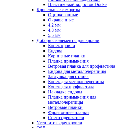
Пластиковый водосток Docke
Кровельные саморезы
Оцинкованные
Окрашенные
4,2 мм
4,8 мм
5,5 мм
Доборные элементы для кровли
Конек кровли
Ендова
Карнизные планки
Планка примыкания
Ветровая планка для профнастила
Ендова для металлочерепицы
Заглушка для отлива
Конек для металлочерепицы
Конек для профнастила
Накладка ендовы
Планка примыкания для
металлочерепицы
Ветровые планки
Фронтонные планки
Снегозадержатели
Утеплитель для кровли
OSB