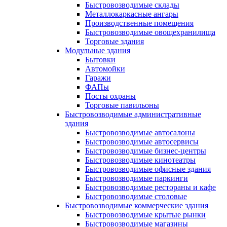
Быстровозводимые склады
Металлокаркасные ангары
Производственные помещения
Быстровозводимые овощехранилища
Торговые здания
Модульные здания
Бытовки
Автомойки
Гаражи
ФАПы
Посты охраны
Торговые павильоны
Быстровозводимые административные
здания
Быстровозводимые автосалоны
Быстровозводимые автосервисы
Быстровозводимые бизнес-центры
Быстровозводимые кинотеатры
Быстровозводимые офисные здания
Быстровозводимые паркинги
Быстровозводимые рестораны и кафе
Быстровозводимые столовые
Быстровозводимые коммерческие здания
Быстровозводимые крытые рынки
Быстровозводимые магазины