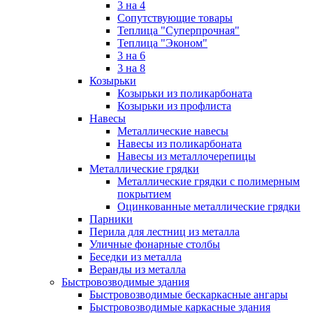
3 на 4
Сопутствующие товары
Теплица "Суперпрочная"
Теплица "Эконом"
3 на 6
3 на 8
Козырьки
Козырьки из поликарбоната
Козырьки из профлиста
Навесы
Металлические навесы
Навесы из поликарбоната
Навесы из металлочерепицы
Металлические грядки
Металлические грядки с полимерным
покрытием
Оцинкованные металлические грядки
Парники
Перила для лестниц из металла
Уличные фонарные столбы
Беседки из металла
Веранды из металла
Быстровозводимые здания
Быстровозводимые бескаркасные ангары
Быстровозводимые каркасные здания