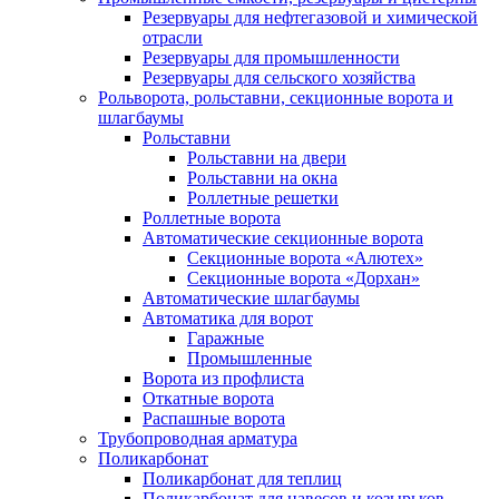
Резервуары для нефтегазовой и химической
отрасли
Резервуары для промышленности
Резервуары для сельского хозяйства
Рольворота, рольставни, секционные ворота и
шлагбаумы
Рольставни
Рольставни на двери
Рольставни на окна
Роллетные решетки
Роллетные ворота
Автоматические секционные ворота
Секционные ворота «Алютех»
Секционные ворота «Дорхан»
Автоматические шлагбаумы
Автоматика для ворот
Гаражные
Промышленные
Ворота из профлиста
Откатные ворота
Распашные ворота
Трубопроводная арматура
Поликарбонат
Поликарбонат для теплиц
Поликарбонат для навесов и козырьков