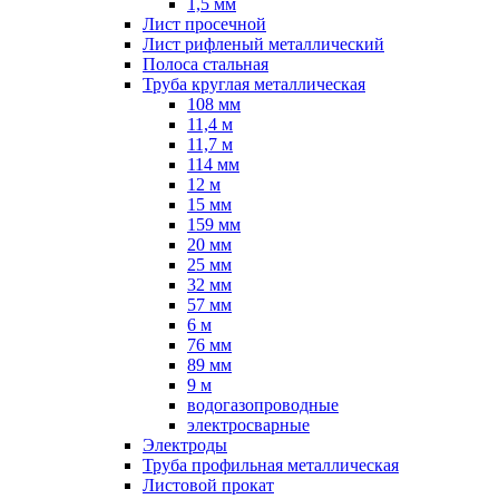
1,5 мм
Лист просечной
Лист рифленый металлический
Полоса стальная
Труба круглая металлическая
108 мм
11,4 м
11,7 м
114 мм
12 м
15 мм
159 мм
20 мм
25 мм
32 мм
57 мм
6 м
76 мм
89 мм
9 м
водогазопроводные
электросварные
Электроды
Труба профильная металлическая
Листовой прокат