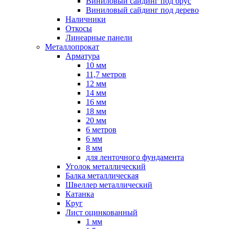
Виниловый сайдинг под брус
Виниловый сайдинг под дерево
Наличники
Откосы
Линеарные панели
Металлопрокат
Арматура
10 мм
11,7 метров
12 мм
14 мм
16 мм
18 мм
20 мм
6 метров
6 мм
8 мм
для ленточного фундамента
Уголок металлический
Балка металлическая
Швеллер металлический
Катанка
Круг
Лист оцинкованный
1 мм