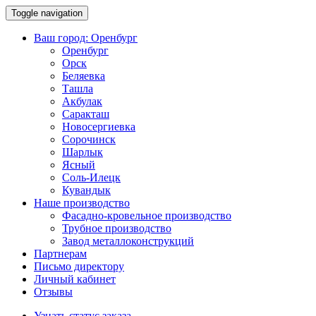
Toggle navigation
Ваш город:
Оренбург
Оренбург
Орск
Беляевка
Ташла
Акбулак
Саракташ
Новосергиевка
Сорочинск
Шарлык
Ясный
Соль-Илецк
Кувандык
Наше производство
Фасадно-кровельное производство
Трубное производство
Завод металлоконструкций
Партнерам
Письмо директору
Личный кабинет
Отзывы
Узнать статус заказа