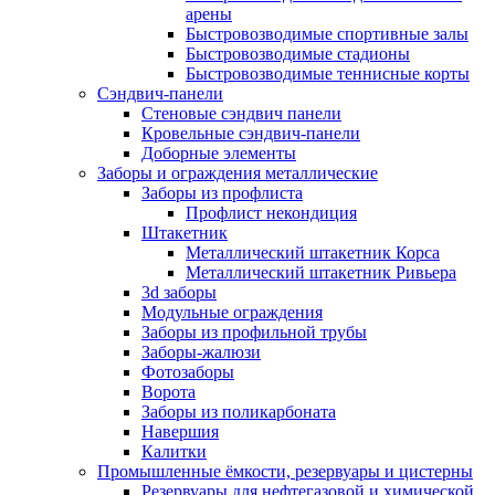
арены
Быстровозводимые спортивные залы
Быстровозводимые стадионы
Быстровозводимые теннисные корты
Сэндвич-панели
Стеновые сэндвич панели
Кровельные сэндвич-панели
Доборные элементы
Заборы и ограждения металлические
Заборы из профлиста
Профлист некондиция
Штакетник
Металлический штакетник Корса
Металлический штакетник Ривьера
3d заборы
Модульные ограждения
Заборы из профильной трубы
Заборы-жалюзи
Фотозаборы
Ворота
Заборы из поликарбоната
Навершия
Калитки
Промышленные ёмкости, резервуары и цистерны
Резервуары для нефтегазовой и химической