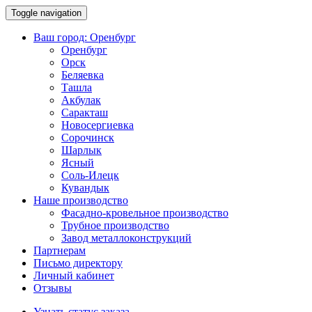
Toggle navigation
Ваш город:
Оренбург
Оренбург
Орск
Беляевка
Ташла
Акбулак
Саракташ
Новосергиевка
Сорочинск
Шарлык
Ясный
Соль-Илецк
Кувандык
Наше производство
Фасадно-кровельное производство
Трубное производство
Завод металлоконструкций
Партнерам
Письмо директору
Личный кабинет
Отзывы
Узнать статус заказа