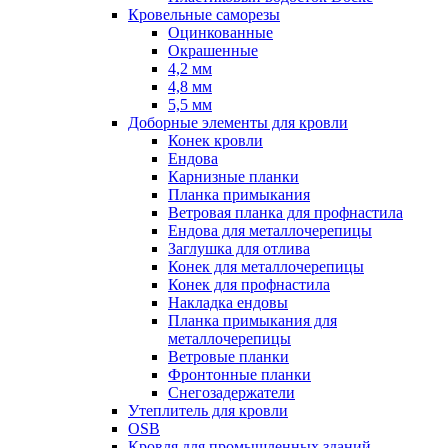
Кровельные саморезы
Оцинкованные
Окрашенные
4,2 мм
4,8 мм
5,5 мм
Доборные элементы для кровли
Конек кровли
Ендова
Карнизные планки
Планка примыкания
Ветровая планка для профнастила
Ендова для металлочерепицы
Заглушка для отлива
Конек для металлочерепицы
Конек для профнастила
Накладка ендовы
Планка примыкания для
металлочерепицы
Ветровые планки
Фронтонные планки
Снегозадержатели
Утеплитель для кровли
OSB
Кровля для промышленных зданий