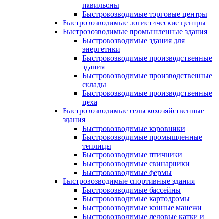
павильоны
Быстровозводимые торговые центры
Быстровозводимые логистические центры
Быстровозводимые промышленные здания
Быстровозводимые здания для
энергетики
Быстровозводимые производственные
здания
Быстровозводимые производственные
склады
Быстровозводимые производственные
цеха
Быстровозводимые сельскохозяйственные
здания
Быстровозводимые коровники
Быстровозводимые промышленные
теплицы
Быстровозводимые птичники
Быстровозводимые свинарники
Быстровозводимые фермы
Быстровозводимые спортивные здания
Быстровозводимые бассейны
Быстровозводимые картодромы
Быстровозводимые конные манежи
Быстровозводимые ледовые катки и