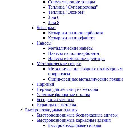
Сопутствующие товары
Теплица "Суперпрочная"
Теплица "Эконом"
3 на 6
3 на 8
Козырьки
Козырьки из поликарбоната
Козырьки из профлиста
Навесы
Металлические навесы
Навесы из поликарбоната
Навесы из металлочерепицы
Металлические грядки
Металлические грядки с полимерным
покрытием
Оцинкованные металлические грядки
Парники
Перила для лестниц из металла
Уличные фонарные столбы
Беседки из металла
Веранды из металла
Быстровозводимые здания
Быстровозводимые бескаркасные ангары
Быстровозводимые каркасные здания
Быстровозводимые склады