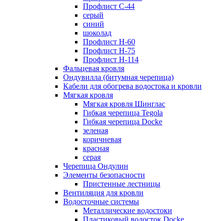
Профлист С-44
серый
синий
шоколад
Профлист Н-60
Профлист Н-75
Профлист H-114
Фальцевая кровля
Ондувилла (битумная черепица)
Кабели для обогрева водостока и кровли
Мягкая кровля
Мягкая кровля Шинглас
Гибкая черепица Tegola
Гибкая черепица Docke
зеленая
коричневая
красная
серая
Черепица Ондулин
Элементы безопасности
Пристенные лестницы
Вентиляция для кровли
Водосточные системы
Металлические водостоки
Пластиковый водосток Docke