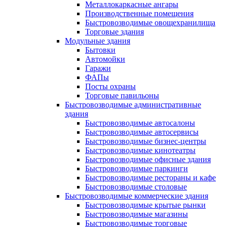
Металлокаркасные ангары
Производственные помещения
Быстровозводимые овощехранилища
Торговые здания
Модульные здания
Бытовки
Автомойки
Гаражи
ФАПы
Посты охраны
Торговые павильоны
Быстровозводимые административные
здания
Быстровозводимые автосалоны
Быстровозводимые автосервисы
Быстровозводимые бизнес-центры
Быстровозводимые кинотеатры
Быстровозводимые офисные здания
Быстровозводимые паркинги
Быстровозводимые рестораны и кафе
Быстровозводимые столовые
Быстровозводимые коммерческие здания
Быстровозводимые крытые рынки
Быстровозводимые магазины
Быстровозводимые торговые