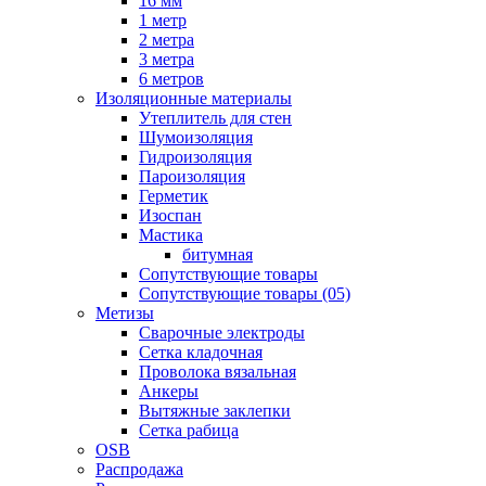
16 мм
1 метр
2 метра
3 метра
6 метров
Изоляционные материалы
Утеплитель для стен
Шумоизоляция
Гидроизоляция
Пароизоляция
Герметик
Изоспан
Мастика
битумная
Сопутствующие товары
Сопутствующие товары (05)
Метизы
Сварочные электроды
Сетка кладочная
Проволока вязальная
Анкеры
Вытяжные заклепки
Сетка рабица
OSB
Распродажа