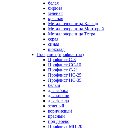
белая
бирюза
зеленая
красная
Металлочерепица Каскад
Металлочерепица Монтерей
Металлочерепица Тетра
серая
синяя
шоколад
Профлист (профнастил)
Профлист С-8
Профлист СС-10
Профлист C-21
Профлист НС-25
Профлист НС-35
белый
для забора
для крыши
для фасада
зеленый
коричневый
красный
под дерево
Профлист МП-20