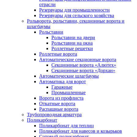
отрасли
Резервуары для промышленности
Резервуары для сельского хозяйства
Рольворота, рольставни, секционные ворота и
шлагбаумы
Рольставни
Рольставни на двери
Рольставни на окна
Роллетные решетки
Роллетные ворота
Автоматические секционные ворота
Секционные ворота «Алютех»
Секционные ворота «Дорхан»
Автоматические шлагбаумы
Автоматика для ворот
Гаражные
Промышленные
Ворота из профлиста
Откатные ворота
Распашные ворота
Трубопроводная арматура
Поликарбонат
Поликарбонат для теплиц
Поликарбонат для навесов и козырьков
Сотовый поликарбонат