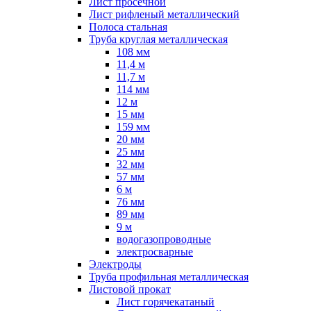
Лист просечной
Лист рифленый металлический
Полоса стальная
Труба круглая металлическая
108 мм
11,4 м
11,7 м
114 мм
12 м
15 мм
159 мм
20 мм
25 мм
32 мм
57 мм
6 м
76 мм
89 мм
9 м
водогазопроводные
электросварные
Электроды
Труба профильная металлическая
Листовой прокат
Лист горячекатаный