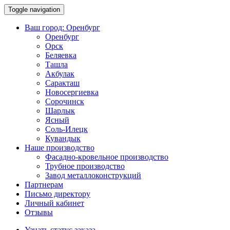
Toggle navigation
Ваш город:
Оренбург
Оренбург
Орск
Беляевка
Ташла
Акбулак
Саракташ
Новосергиевка
Сорочинск
Шарлык
Ясный
Соль-Илецк
Кувандык
Наше производство
Фасадно-кровельное производство
Трубное производство
Завод металлоконструкций
Партнерам
Письмо директору
Личный кабинет
Отзывы
Узнать статус заказа