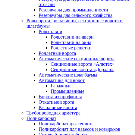
отрасли
Резервуары для промышленности
Резервуары для сельского хозяйства
Рольворота, рольставни, секционные ворота и
шлагбаумы
Рольставни
Рольставни на двери
Рольставни на окна
Роллетные решетки
Роллетные ворота
Автоматические секционные ворота
Секционные ворота «Алютех»
Секционные ворота «Дорхан»
Автоматические шлагбаумы
Автоматика для ворот
Гаражные
Промышленные
Ворота из профлиста
Откатные ворота
Распашные ворота
Трубопроводная арматура
Поликарбонат
Поликарбонат для теплиц
Поликарбонат для навесов и козырьков
Сотовый поликарбонат