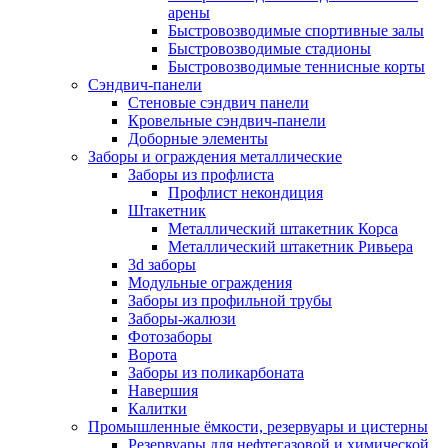
арены
Быстровозводимые спортивные залы
Быстровозводимые стадионы
Быстровозводимые теннисные корты
Сэндвич-панели
Стеновые сэндвич панели
Кровельные сэндвич-панели
Доборные элементы
Заборы и ограждения металлические
Заборы из профлиста
Профлист некондиция
Штакетник
Металлический штакетник Корса
Металлический штакетник Ривьера
3d заборы
Модульные ограждения
Заборы из профильной трубы
Заборы-жалюзи
Фотозаборы
Ворота
Заборы из поликарбоната
Навершия
Калитки
Промышленные ёмкости, резервуары и цистерны
Резервуары для нефтегазовой и химической