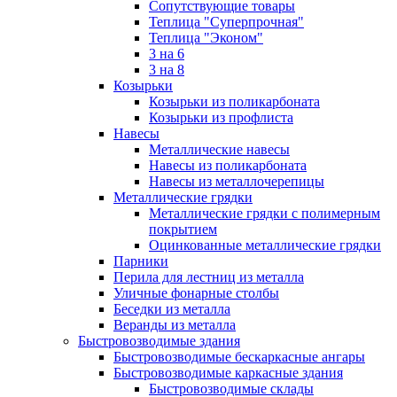
Сопутствующие товары
Теплица "Суперпрочная"
Теплица "Эконом"
3 на 6
3 на 8
Козырьки
Козырьки из поликарбоната
Козырьки из профлиста
Навесы
Металлические навесы
Навесы из поликарбоната
Навесы из металлочерепицы
Металлические грядки
Металлические грядки с полимерным
покрытием
Оцинкованные металлические грядки
Парники
Перила для лестниц из металла
Уличные фонарные столбы
Беседки из металла
Веранды из металла
Быстровозводимые здания
Быстровозводимые бескаркасные ангары
Быстровозводимые каркасные здания
Быстровозводимые склады