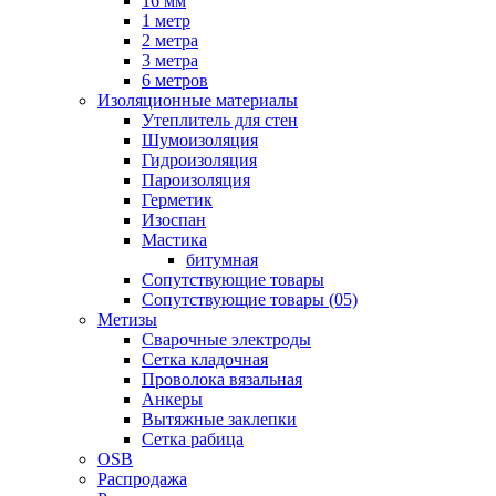
16 мм
1 метр
2 метра
3 метра
6 метров
Изоляционные материалы
Утеплитель для стен
Шумоизоляция
Гидроизоляция
Пароизоляция
Герметик
Изоспан
Мастика
битумная
Сопутствующие товары
Сопутствующие товары (05)
Метизы
Сварочные электроды
Сетка кладочная
Проволока вязальная
Анкеры
Вытяжные заклепки
Сетка рабица
OSB
Распродажа