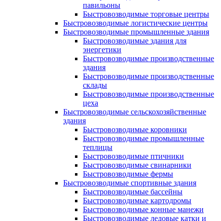
павильоны
Быстровозводимые торговые центры
Быстровозводимые логистические центры
Быстровозводимые промышленные здания
Быстровозводимые здания для
энергетики
Быстровозводимые производственные
здания
Быстровозводимые производственные
склады
Быстровозводимые производственные
цеха
Быстровозводимые сельскохозяйственные
здания
Быстровозводимые коровники
Быстровозводимые промышленные
теплицы
Быстровозводимые птичники
Быстровозводимые свинарники
Быстровозводимые фермы
Быстровозводимые спортивные здания
Быстровозводимые бассейны
Быстровозводимые картодромы
Быстровозводимые конные манежи
Быстровозводимые ледовые катки и