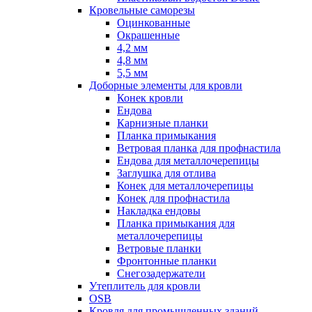
Кровельные саморезы
Оцинкованные
Окрашенные
4,2 мм
4,8 мм
5,5 мм
Доборные элементы для кровли
Конек кровли
Ендова
Карнизные планки
Планка примыкания
Ветровая планка для профнастила
Ендова для металлочерепицы
Заглушка для отлива
Конек для металлочерепицы
Конек для профнастила
Накладка ендовы
Планка примыкания для
металлочерепицы
Ветровые планки
Фронтонные планки
Снегозадержатели
Утеплитель для кровли
OSB
Кровля для промышленных зданий