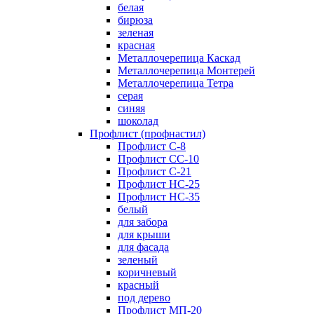
белая
бирюза
зеленая
красная
Металлочерепица Каскад
Металлочерепица Монтерей
Металлочерепица Тетра
серая
синяя
шоколад
Профлист (профнастил)
Профлист С-8
Профлист СС-10
Профлист C-21
Профлист НС-25
Профлист НС-35
белый
для забора
для крыши
для фасада
зеленый
коричневый
красный
под дерево
Профлист МП-20