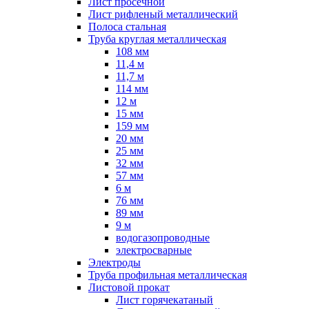
Лист просечной
Лист рифленый металлический
Полоса стальная
Труба круглая металлическая
108 мм
11,4 м
11,7 м
114 мм
12 м
15 мм
159 мм
20 мм
25 мм
32 мм
57 мм
6 м
76 мм
89 мм
9 м
водогазопроводные
электросварные
Электроды
Труба профильная металлическая
Листовой прокат
Лист горячекатаный