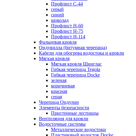
Профлист С-44
серый
синий
шоколад
Профлист Н-60
Профлист Н-75
Профлист H-114
Фальцевая кровля
Ондувилла (битумная черепица)
Кабели для обогрева водостока и кровли
Мягкая кровля
Мягкая кровля Шинглас
Гибкая черепица Tegola
Гибкая черепица Docke
зеленая
коричневая
красная
серая
Черепица Ондулин
Элементы безопасности
Пристенные лестницы
Вентиляция для кровли
Водосточные системы
Металлические водостоки
Пластиковый водосток Docke