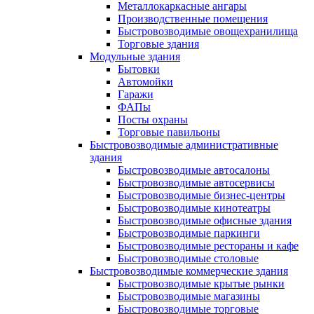
Металлокаркасные ангары
Производственные помещения
Быстровозводимые овощехранилища
Торговые здания
Модульные здания
Бытовки
Автомойки
Гаражи
ФАПы
Посты охраны
Торговые павильоны
Быстровозводимые административные
здания
Быстровозводимые автосалоны
Быстровозводимые автосервисы
Быстровозводимые бизнес-центры
Быстровозводимые кинотеатры
Быстровозводимые офисные здания
Быстровозводимые паркинги
Быстровозводимые рестораны и кафе
Быстровозводимые столовые
Быстровозводимые коммерческие здания
Быстровозводимые крытые рынки
Быстровозводимые магазины
Быстровозводимые торговые