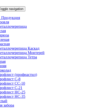
Toggle navigation
 Продукция
ровля
еталлочерепица
елая
ирюза
еленая
расная
еталлочерепица Каскад
еталлочерепица Монтерей
еталлочерепица Тетра
ерая
иняя
околад
рофлист (профнастил)
рофлист С-8
рофлист СС-10
рофлист C-21
рофлист НС-25
рофлист НС-35
елый
ля забора