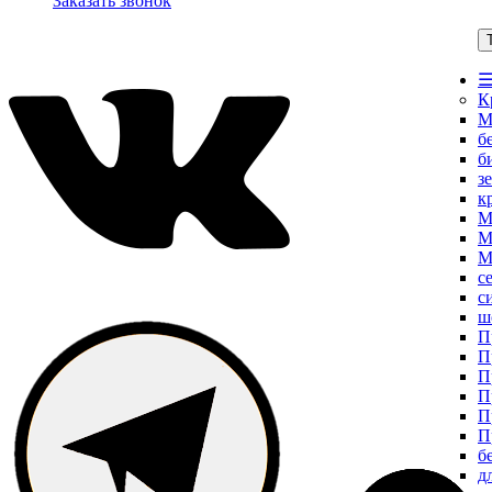
Заказать звонок
☰
К
М
б
б
з
к
М
М
М
с
с
ш
П
П
П
П
П
П
б
д