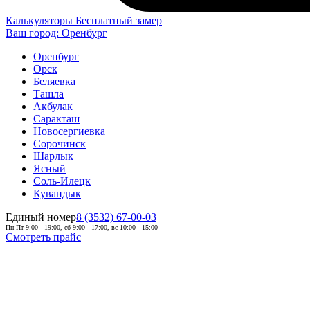
Калькуляторы
Бесплатный замер
Ваш город:
Оренбург
Оренбург
Орск
Беляевка
Ташла
Акбулак
Саракташ
Новосергиевка
Сорочинск
Шарлык
Ясный
Соль-Илецк
Кувандык
Единый номер
8 (3532) 67-00-03
Пн-Пт 9:00 - 19:00, сб 9:00 - 17:00, вс 10:00 - 15:00
Смотреть прайс