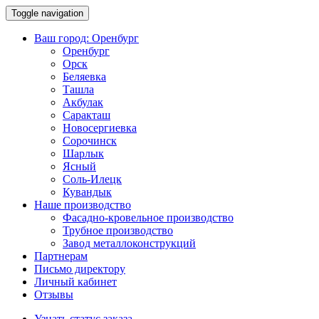
Toggle navigation
Ваш город:
Оренбург
Оренбург
Орск
Беляевка
Ташла
Акбулак
Саракташ
Новосергиевка
Сорочинск
Шарлык
Ясный
Соль-Илецк
Кувандык
Наше производство
Фасадно-кровельное производство
Трубное производство
Завод металлоконструкций
Партнерам
Письмо директору
Личный кабинет
Отзывы
Узнать статус заказа