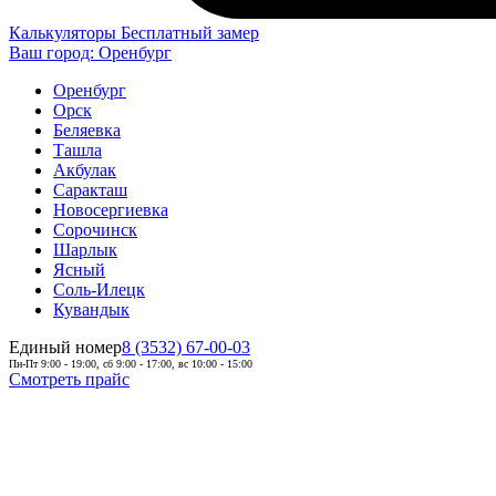
Калькуляторы
Бесплатный замер
Ваш город:
Оренбург
Оренбург
Орск
Беляевка
Ташла
Акбулак
Саракташ
Новосергиевка
Сорочинск
Шарлык
Ясный
Соль-Илецк
Кувандык
Единый номер
8 (3532) 67-00-03
Пн-Пт 9:00 - 19:00, сб 9:00 - 17:00, вс 10:00 - 15:00
Смотреть прайс