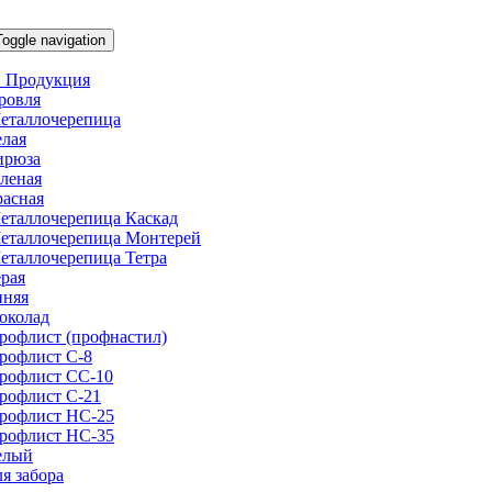
Toggle navigation
 Продукция
ровля
еталлочерепица
елая
ирюза
еленая
расная
еталлочерепица Каскад
еталлочерепица Монтерей
еталлочерепица Тетра
ерая
иняя
околад
рофлист (профнастил)
рофлист С-8
рофлист СС-10
рофлист C-21
рофлист НС-25
рофлист НС-35
елый
ля забора