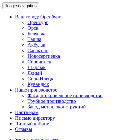
Toggle navigation
Ваш город:
Оренбург
Оренбург
Орск
Беляевка
Ташла
Акбулак
Саракташ
Новосергиевка
Сорочинск
Шарлык
Ясный
Соль-Илецк
Кувандык
Наше производство
Фасадно-кровельное производство
Трубное производство
Завод металлоконструкций
Партнерам
Письмо директору
Личный кабинет
Отзывы
Узнать статус заказа