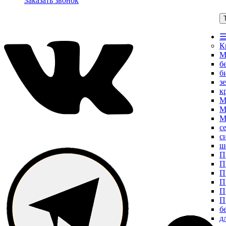
Заказать звонок
☰
К
М
б
б
з
к
М
М
М
с
с
ш
П
П
П
П
П
П
б
д