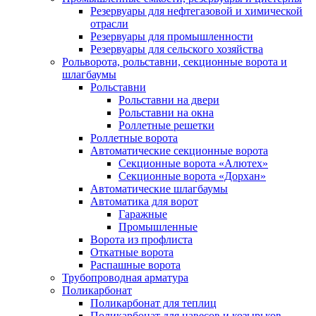
Резервуары для нефтегазовой и химической
отрасли
Резервуары для промышленности
Резервуары для сельского хозяйства
Рольворота, рольставни, секционные ворота и
шлагбаумы
Рольставни
Рольставни на двери
Рольставни на окна
Роллетные решетки
Роллетные ворота
Автоматические секционные ворота
Секционные ворота «Алютех»
Секционные ворота «Дорхан»
Автоматические шлагбаумы
Автоматика для ворот
Гаражные
Промышленные
Ворота из профлиста
Откатные ворота
Распашные ворота
Трубопроводная арматура
Поликарбонат
Поликарбонат для теплиц
Поликарбонат для навесов и козырьков