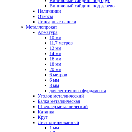
Виниловый сайдинг под брус
Виниловый сайдинг под дерево
Наличники
Откосы
Линеарные панели
Металлопрокат
Арматура
10 мм
11,7 метров
12 мм
14 мм
16 мм
18 мм
20 мм
6 метров
6 мм
8 мм
для ленточного фундамента
Уголок металлический
Балка металлическая
Швеллер металлический
Катанка
Круг
Лист оцинкованный
1 мм