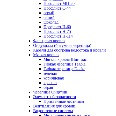
Профлист МП-20
Профлист С-44
серый
синий
шоколад
Профлист Н-60
Профлист Н-75
Профлист H-114
Фальцевая кровля
Ондувилла (битумная черепица)
Кабели для обогрева водостока и кровли
Мягкая кровля
Мягкая кровля Шинглас
Гибкая черепица Tegola
Гибкая черепица Docke
зеленая
коричневая
красная
серая
Черепица Ондулин
Элементы безопасности
Пристенные лестницы
Вентиляция для кровли
Водосточные системы
Металлические водостоки