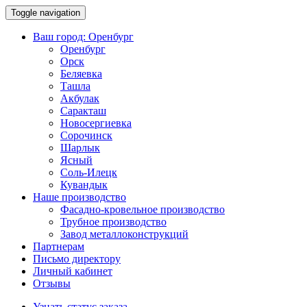
Toggle navigation
Ваш город:
Оренбург
Оренбург
Орск
Беляевка
Ташла
Акбулак
Саракташ
Новосергиевка
Сорочинск
Шарлык
Ясный
Соль-Илецк
Кувандык
Наше производство
Фасадно-кровельное производство
Трубное производство
Завод металлоконструкций
Партнерам
Письмо директору
Личный кабинет
Отзывы
Узнать статус заказа