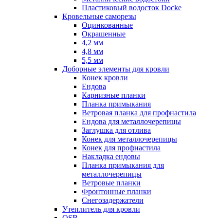
Пластиковый водосток Docke
Кровельные саморезы
Оцинкованные
Окрашенные
4,2 мм
4,8 мм
5,5 мм
Доборные элементы для кровли
Конек кровли
Ендова
Карнизные планки
Планка примыкания
Ветровая планка для профнастила
Ендова для металлочерепицы
Заглушка для отлива
Конек для металлочерепицы
Конек для профнастила
Накладка ендовы
Планка примыкания для
металлочерепицы
Ветровые планки
Фронтонные планки
Снегозадержатели
Утеплитель для кровли
OSB