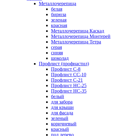
Металлочерепица
белая
бирюза
зеленая
красная
Металлочерепица Каскад
Металлочерепица Монтерей
Металлочерепица Тетра
серая
синяя
шоколад
Профлист (профнастил)
Профлист С-8
Профлист СС-10
Профлист C-21
Профлист НС-25
Профлист НС-35
белый
для забора
для крыши
для фасада
зеленый
коричневый
красный
под дерево