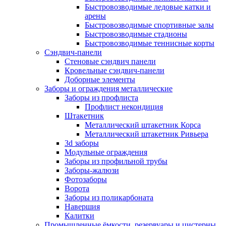
Быстровозводимые ледовые катки и
арены
Быстровозводимые спортивные залы
Быстровозводимые стадионы
Быстровозводимые теннисные корты
Сэндвич-панели
Стеновые сэндвич панели
Кровельные сэндвич-панели
Доборные элементы
Заборы и ограждения металлические
Заборы из профлиста
Профлист некондиция
Штакетник
Металлический штакетник Корса
Металлический штакетник Ривьера
3d заборы
Модульные ограждения
Заборы из профильной трубы
Заборы-жалюзи
Фотозаборы
Ворота
Заборы из поликарбоната
Навершия
Калитки
Промышленные ёмкости, резервуары и цистерны