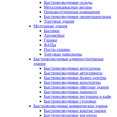
Быстровозводимые склады
Металлокаркасные ангары
Производственные помещения
Быстровозводимые овощехранилища
Торговые здания
Модульные здания
Бытовки
Автомойки
Гаражи
ФАПы
Посты охраны
Торговые павильоны
Быстровозводимые административные
здания
Быстровозводимые автосалоны
Быстровозводимые автосервисы
Быстровозводимые бизнес-центры
Быстровозводимые кинотеатры
Быстровозводимые офисные здания
Быстровозводимые паркинги
Быстровозводимые рестораны и кафе
Быстровозводимые столовые
Быстровозводимые коммерческие здания
Быстровозводимые крытые рынки
Быстровозводимые магазины