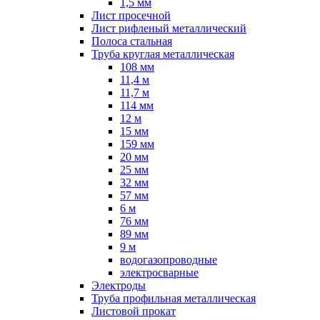
1,5 мм
Лист просечной
Лист рифленый металлический
Полоса стальная
Труба круглая металлическая
108 мм
11,4 м
11,7 м
114 мм
12 м
15 мм
159 мм
20 мм
25 мм
32 мм
57 мм
6 м
76 мм
89 мм
9 м
водогазопроводные
электросварные
Электроды
Труба профильная металлическая
Листовой прокат