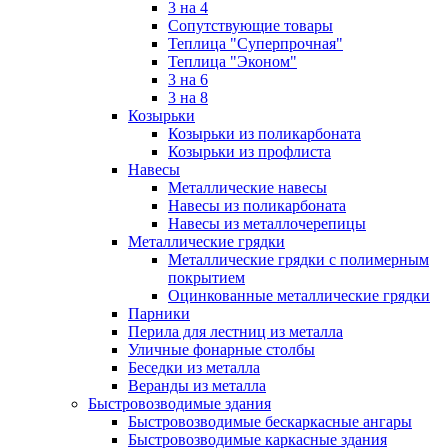
3 на 4
Сопутствующие товары
Теплица "Суперпрочная"
Теплица "Эконом"
3 на 6
3 на 8
Козырьки
Козырьки из поликарбоната
Козырьки из профлиста
Навесы
Металлические навесы
Навесы из поликарбоната
Навесы из металлочерепицы
Металлические грядки
Металлические грядки с полимерным
покрытием
Оцинкованные металлические грядки
Парники
Перила для лестниц из металла
Уличные фонарные столбы
Беседки из металла
Веранды из металла
Быстровозводимые здания
Быстровозводимые бескаркасные ангары
Быстровозводимые каркасные здания