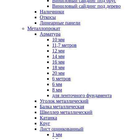
Виниловый сайдинг под брус
Виниловый сайдинг под дерево
Наличники
Откосы
Линеарные панели
Металлопрокат
Арматура
10 мм
11,7 метров
12 мм
14 мм
16 мм
18 мм
20 мм
6 метров
6 мм
8 мм
для ленточного фундамента
Уголок металлический
Балка металлическая
Швеллер металлический
Катанка
Круг
Лист оцинкованный
1 мм