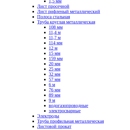
1,5 мм
Лист просечной
Лист рифленый металлический
Полоса стальная
Труба круглая металлическая
108 мм
11,4 м
11,7 м
114 мм
12 м
15 мм
159 мм
20 мм
25 мм
32 мм
57 мм
6 м
76 мм
89 мм
9 м
водогазопроводные
электросварные
Электроды
Труба профильная металлическая
Листовой прокат