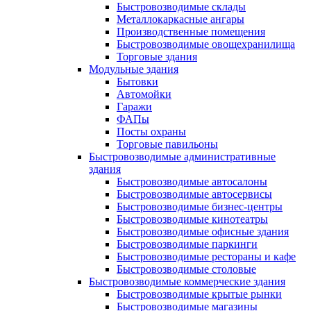
Быстровозводимые склады
Металлокаркасные ангары
Производственные помещения
Быстровозводимые овощехранилища
Торговые здания
Модульные здания
Бытовки
Автомойки
Гаражи
ФАПы
Посты охраны
Торговые павильоны
Быстровозводимые административные
здания
Быстровозводимые автосалоны
Быстровозводимые автосервисы
Быстровозводимые бизнес-центры
Быстровозводимые кинотеатры
Быстровозводимые офисные здания
Быстровозводимые паркинги
Быстровозводимые рестораны и кафе
Быстровозводимые столовые
Быстровозводимые коммерческие здания
Быстровозводимые крытые рынки
Быстровозводимые магазины