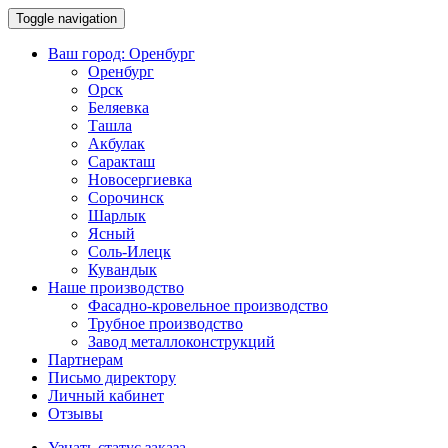
Toggle navigation
Ваш город:
Оренбург
Оренбург
Орск
Беляевка
Ташла
Акбулак
Саракташ
Новосергиевка
Сорочинск
Шарлык
Ясный
Соль-Илецк
Кувандык
Наше производство
Фасадно-кровельное производство
Трубное производство
Завод металлоконструкций
Партнерам
Письмо директору
Личный кабинет
Отзывы
Узнать статус заказа