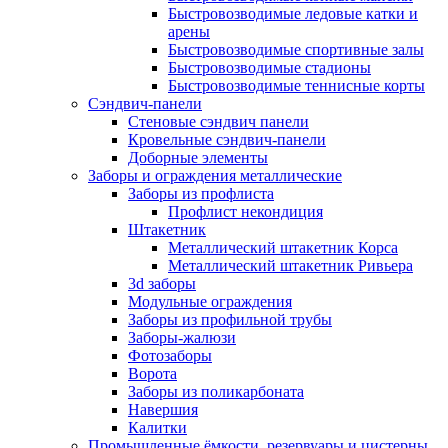
Быстровозводимые ледовые катки и
арены
Быстровозводимые спортивные залы
Быстровозводимые стадионы
Быстровозводимые теннисные корты
Сэндвич-панели
Стеновые сэндвич панели
Кровельные сэндвич-панели
Доборные элементы
Заборы и ограждения металлические
Заборы из профлиста
Профлист некондиция
Штакетник
Металлический штакетник Корса
Металлический штакетник Ривьера
3d заборы
Модульные ограждения
Заборы из профильной трубы
Заборы-жалюзи
Фотозаборы
Ворота
Заборы из поликарбоната
Навершия
Калитки
Промышленные ёмкости, резервуары и цистерны