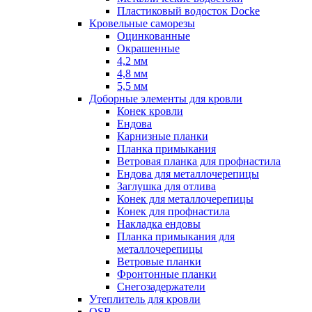
Пластиковый водосток Docke
Кровельные саморезы
Оцинкованные
Окрашенные
4,2 мм
4,8 мм
5,5 мм
Доборные элементы для кровли
Конек кровли
Ендова
Карнизные планки
Планка примыкания
Ветровая планка для профнастила
Ендова для металлочерепицы
Заглушка для отлива
Конек для металлочерепицы
Конек для профнастила
Накладка ендовы
Планка примыкания для
металлочерепицы
Ветровые планки
Фронтонные планки
Снегозадержатели
Утеплитель для кровли
OSB