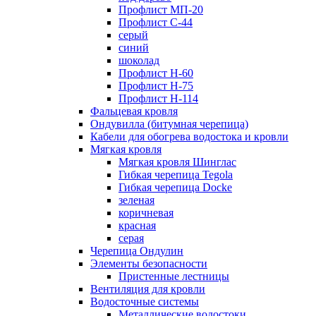
Профлист МП-20
Профлист С-44
серый
синий
шоколад
Профлист Н-60
Профлист Н-75
Профлист H-114
Фальцевая кровля
Ондувилла (битумная черепица)
Кабели для обогрева водостока и кровли
Мягкая кровля
Мягкая кровля Шинглас
Гибкая черепица Tegola
Гибкая черепица Docke
зеленая
коричневая
красная
серая
Черепица Ондулин
Элементы безопасности
Пристенные лестницы
Вентиляция для кровли
Водосточные системы
Металлические водостоки