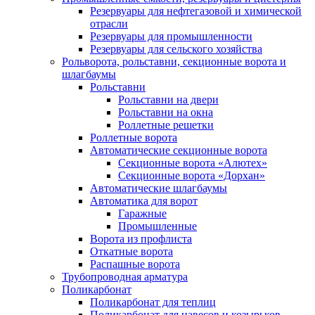
Резервуары для нефтегазовой и химической
отрасли
Резервуары для промышленности
Резервуары для сельского хозяйства
Рольворота, рольставни, секционные ворота и
шлагбаумы
Рольставни
Рольставни на двери
Рольставни на окна
Роллетные решетки
Роллетные ворота
Автоматические секционные ворота
Секционные ворота «Алютех»
Секционные ворота «Дорхан»
Автоматические шлагбаумы
Автоматика для ворот
Гаражные
Промышленные
Ворота из профлиста
Откатные ворота
Распашные ворота
Трубопроводная арматура
Поликарбонат
Поликарбонат для теплиц
Поликарбонат для навесов и козырьков