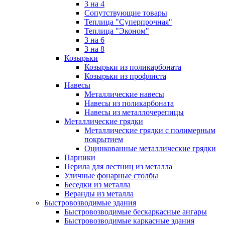
3 на 4
Сопутствующие товары
Теплица "Суперпрочная"
Теплица "Эконом"
3 на 6
3 на 8
Козырьки
Козырьки из поликарбоната
Козырьки из профлиста
Навесы
Металлические навесы
Навесы из поликарбоната
Навесы из металлочерепицы
Металлические грядки
Металлические грядки с полимерным
покрытием
Оцинкованные металлические грядки
Парники
Перила для лестниц из металла
Уличные фонарные столбы
Беседки из металла
Веранды из металла
Быстровозводимые здания
Быстровозводимые бескаркасные ангары
Быстровозводимые каркасные здания