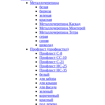
Металлочерепица
белая
бирюза
зеленая
красная
Металлочерепица Каскад
Металлочерепица Монтерей
Металлочерепица Тетра
серая
синяя
шоколад
Профлист (профнастил)
Профлист С-8
Профлист СС-10
Профлист C-21
Профлист НС-25
Профлист НС-35
белый
для забора
для крыши
для фасада
зеленый
коричневый
красный
под дерево