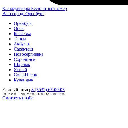
Калькуляторы
Бесплатный замер
Ваш город:
Оренбург
Оренбург
Орск
Беляевка
Ташла
Акбулак
Саракташ
Новосергиевка
Сорочинск
Шарлык
Ясный
Соль-Илецк
Кувандык
Единый номер
8 (3532) 67-00-03
Пн-Пт 9:00 - 19:00, сб 9:00 - 17:00, вс 10:00 - 15:00
Смотреть прайс