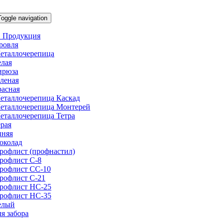
Toggle navigation
 Продукция
ровля
еталлочерепица
елая
ирюза
еленая
расная
еталлочерепица Каскад
еталлочерепица Монтерей
еталлочерепица Тетра
ерая
иняя
околад
рофлист (профнастил)
рофлист С-8
рофлист СС-10
рофлист C-21
рофлист НС-25
рофлист НС-35
елый
ля забора