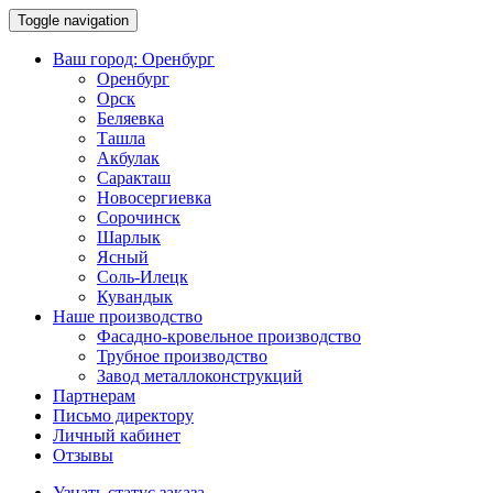
Toggle navigation
Ваш город:
Оренбург
Оренбург
Орск
Беляевка
Ташла
Акбулак
Саракташ
Новосергиевка
Сорочинск
Шарлык
Ясный
Соль-Илецк
Кувандык
Наше производство
Фасадно-кровельное производство
Трубное производство
Завод металлоконструкций
Партнерам
Письмо директору
Личный кабинет
Отзывы
Узнать статус заказа