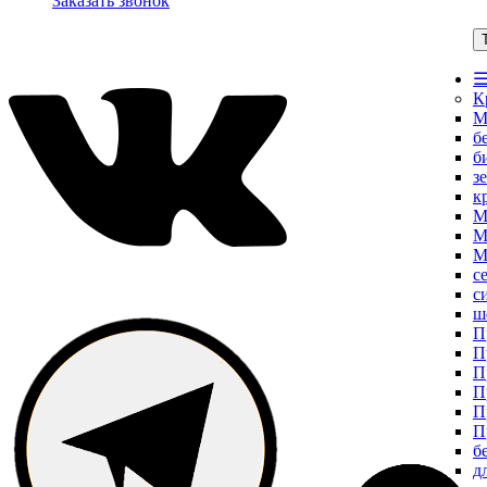
Заказать звонок
☰
К
М
б
б
з
к
М
М
М
с
с
ш
П
П
П
П
П
П
б
д