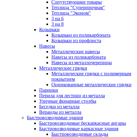
Сопутствующие товары
Теплица "Суперпрочная"
Теплица "Эконом"
3 на 6
3 на 8
Козырьки
Козырьки из поликарбоната
Козырьки из профлиста
Навесы
Металлические навесы
Навесы из поликарбоната
Навесы из металлочерепицы
Металлические грядки
Металлические грядки с полимерным
покрытием
Оцинкованные металлические грядки
Парники
Перила для лестниц из металла
Уличные фонарные столбы
Беседки из металла
Веранды из металла
Быстровозводимые здания
Быстровозводимые бескаркасные ангары
Быстровозводимые каркасные здания
Быстровозводимые склады