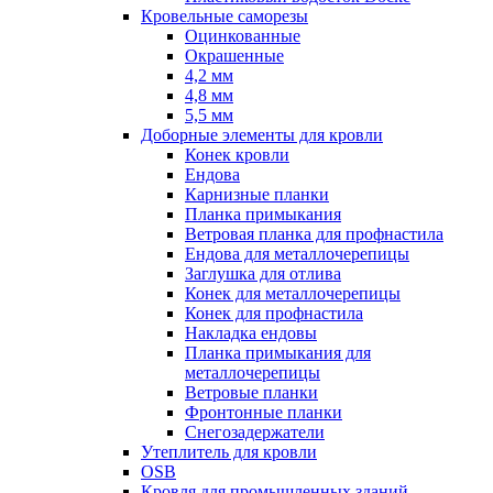
Кровельные саморезы
Оцинкованные
Окрашенные
4,2 мм
4,8 мм
5,5 мм
Доборные элементы для кровли
Конек кровли
Ендова
Карнизные планки
Планка примыкания
Ветровая планка для профнастила
Ендова для металлочерепицы
Заглушка для отлива
Конек для металлочерепицы
Конек для профнастила
Накладка ендовы
Планка примыкания для
металлочерепицы
Ветровые планки
Фронтонные планки
Снегозадержатели
Утеплитель для кровли
OSB
Кровля для промышленных зданий