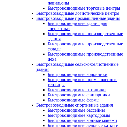
павильоны
Быстровозводимые торговые центры
Быстровозводимые логистические центры
Быстровозводимые промышленные здания
Быстровозводимые здания для
энергетики
Быстровозводимые производственные
здания
Быстровозводимые производственные
склады
Быстровозводимые производственные
цеха
Быстровозводимые сельскохозяйственные
здания
Быстровозводимые коровники
Быстровозводимые промышленные
теплицы
Быстровозводимые птичники
Быстровозводимые свинарники
Быстровозводимые фермы
Быстровозводимые спортивные здания
Быстровозводимые бассейны
Быстровозводимые картодромы
Быстровозводимые конные манежи
Быстровозводимые ледовые катки и