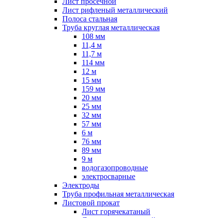
Лист просечной
Лист рифленый металлический
Полоса стальная
Труба круглая металлическая
108 мм
11,4 м
11,7 м
114 мм
12 м
15 мм
159 мм
20 мм
25 мм
32 мм
57 мм
6 м
76 мм
89 мм
9 м
водогазопроводные
электросварные
Электроды
Труба профильная металлическая
Листовой прокат
Лист горячекатаный