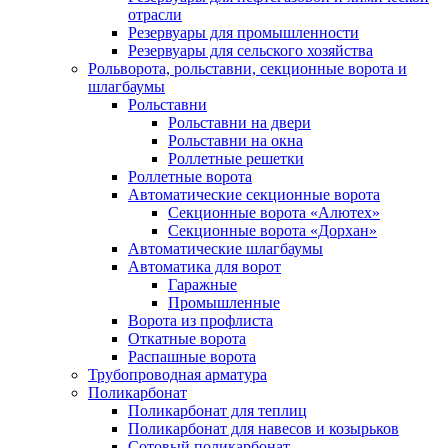
отрасли
Резервуары для промышленности
Резервуары для сельского хозяйства
Рольворота, рольставни, секционные ворота и
шлагбаумы
Рольставни
Рольставни на двери
Рольставни на окна
Роллетные решетки
Роллетные ворота
Автоматические секционные ворота
Секционные ворота «Алютех»
Секционные ворота «Дорхан»
Автоматические шлагбаумы
Автоматика для ворот
Гаражные
Промышленные
Ворота из профлиста
Откатные ворота
Распашные ворота
Трубопроводная арматура
Поликарбонат
Поликарбонат для теплиц
Поликарбонат для навесов и козырьков
Сотовый поликарбонат