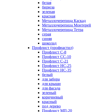
белая
бирюза
зеленая
красная
Металлочерепица Каскад
Металлочерепица Монтерей
Металлочерепица Тетра
серая
синяя
шоколад
Профлист (профнастил)
Профлист С-8
Профлист СС-10
Профлист C-21
Профлист НС-25
Профлист НС-35
белый
для забора
для крыши
для фасада
зеленый
коричневый
красный
под дерево
Профлист МП-20