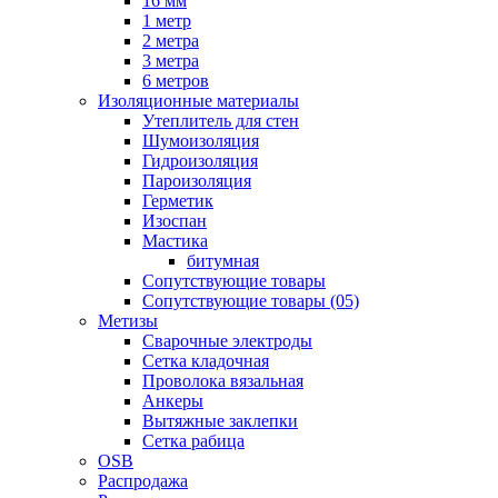
16 мм
1 метр
2 метра
3 метра
6 метров
Изоляционные материалы
Утеплитель для стен
Шумоизоляция
Гидроизоляция
Пароизоляция
Герметик
Изоспан
Мастика
битумная
Сопутствующие товары
Сопутствующие товары (05)
Метизы
Сварочные электроды
Сетка кладочная
Проволока вязальная
Анкеры
Вытяжные заклепки
Сетка рабица
OSB
Распродажа