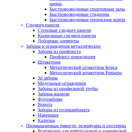
арены
Быстровозводимые спортивные залы
Быстровозводимые стадионы
Быстровозводимые теннисные корты
Сэндвич-панели
Стеновые сэндвич панели
Кровельные сэндвич-панели
Доборные элементы
Заборы и ограждения металлические
Заборы из профлиста
Профлист некондиция
Штакетник
Металлический штакетник Корса
Металлический штакетник Ривьера
3d заборы
Модульные ограждения
Заборы из профильной трубы
Заборы-жалюзи
Фотозаборы
Ворота
Заборы из поликарбоната
Навершия
Калитки
Промышленные ёмкости, резервуары и цистерны
Резервуары для нефтегазовой и химической