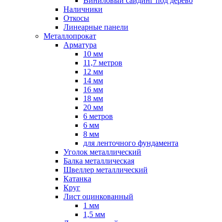
Виниловый сайдинг под дерево
Наличники
Откосы
Линеарные панели
Металлопрокат
Арматура
10 мм
11,7 метров
12 мм
14 мм
16 мм
18 мм
20 мм
6 метров
6 мм
8 мм
для ленточного фундамента
Уголок металлический
Балка металлическая
Швеллер металлический
Катанка
Круг
Лист оцинкованный
1 мм
1,5 мм