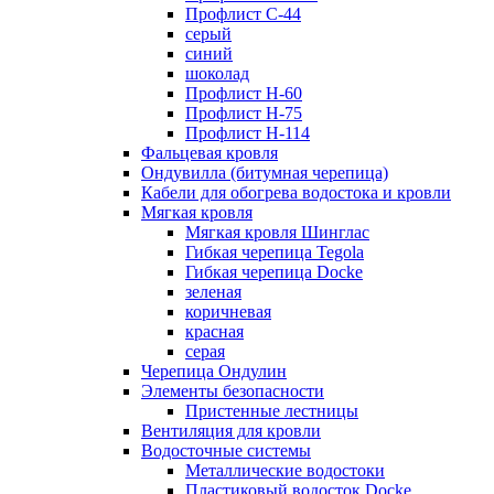
Профлист С-44
серый
синий
шоколад
Профлист Н-60
Профлист Н-75
Профлист H-114
Фальцевая кровля
Ондувилла (битумная черепица)
Кабели для обогрева водостока и кровли
Мягкая кровля
Мягкая кровля Шинглас
Гибкая черепица Tegola
Гибкая черепица Docke
зеленая
коричневая
красная
серая
Черепица Ондулин
Элементы безопасности
Пристенные лестницы
Вентиляция для кровли
Водосточные системы
Металлические водостоки
Пластиковый водосток Docke