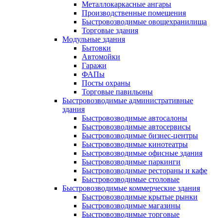
Металлокаркасные ангары
Производственные помещения
Быстровозводимые овощехранилища
Торговые здания
Модульные здания
Бытовки
Автомойки
Гаражи
ФАПы
Посты охраны
Торговые павильоны
Быстровозводимые административные
здания
Быстровозводимые автосалоны
Быстровозводимые автосервисы
Быстровозводимые бизнес-центры
Быстровозводимые кинотеатры
Быстровозводимые офисные здания
Быстровозводимые паркинги
Быстровозводимые рестораны и кафе
Быстровозводимые столовые
Быстровозводимые коммерческие здания
Быстровозводимые крытые рынки
Быстровозводимые магазины
Быстровозводимые торговые