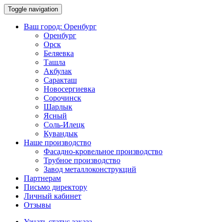
Toggle navigation
Ваш город:
Оренбург
Оренбург
Орск
Беляевка
Ташла
Акбулак
Саракташ
Новосергиевка
Сорочинск
Шарлык
Ясный
Соль-Илецк
Кувандык
Наше производство
Фасадно-кровельное производство
Трубное производство
Завод металлоконструкций
Партнерам
Письмо директору
Личный кабинет
Отзывы
Узнать статус заказа