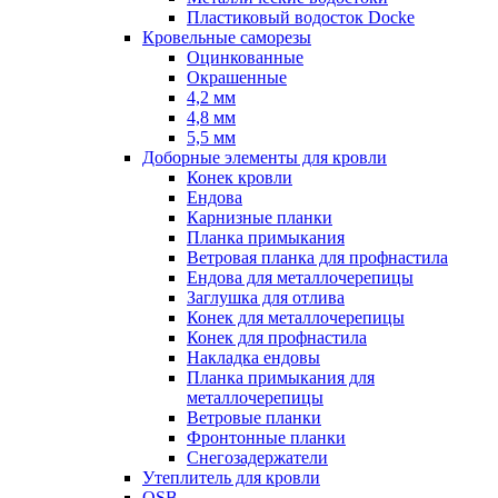
Пластиковый водосток Docke
Кровельные саморезы
Оцинкованные
Окрашенные
4,2 мм
4,8 мм
5,5 мм
Доборные элементы для кровли
Конек кровли
Ендова
Карнизные планки
Планка примыкания
Ветровая планка для профнастила
Ендова для металлочерепицы
Заглушка для отлива
Конек для металлочерепицы
Конек для профнастила
Накладка ендовы
Планка примыкания для
металлочерепицы
Ветровые планки
Фронтонные планки
Снегозадержатели
Утеплитель для кровли
OSB