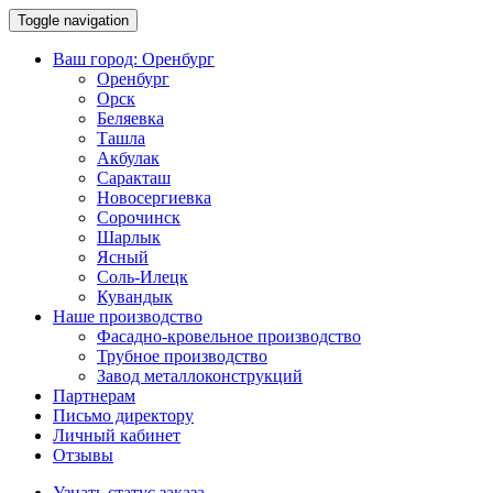
Toggle navigation
Ваш город:
Оренбург
Оренбург
Орск
Беляевка
Ташла
Акбулак
Саракташ
Новосергиевка
Сорочинск
Шарлык
Ясный
Соль-Илецк
Кувандык
Наше производство
Фасадно-кровельное производство
Трубное производство
Завод металлоконструкций
Партнерам
Письмо директору
Личный кабинет
Отзывы
Узнать статус заказа