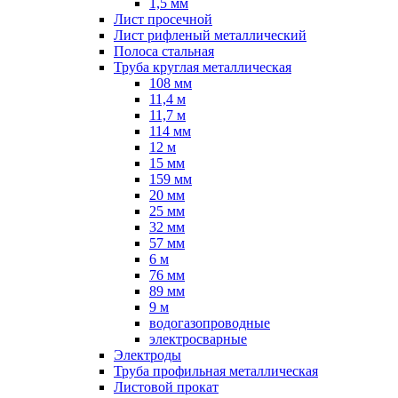
1,5 мм
Лист просечной
Лист рифленый металлический
Полоса стальная
Труба круглая металлическая
108 мм
11,4 м
11,7 м
114 мм
12 м
15 мм
159 мм
20 мм
25 мм
32 мм
57 мм
6 м
76 мм
89 мм
9 м
водогазопроводные
электросварные
Электроды
Труба профильная металлическая
Листовой прокат