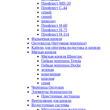
Профлист МП-20
Профлист С-44
серый
синий
шоколад
Профлист Н-60
Профлист Н-75
Профлист H-114
Фальцевая кровля
Ондувилла (битумная черепица)
Кабели для обогрева водостока и кровли
Мягкая кровля
Мягкая кровля Шинглас
Гибкая черепица Tegola
Гибкая черепица Docke
зеленая
коричневая
красная
серая
Черепица Ондулин
Элементы безопасности
Пристенные лестницы
Вентиляция для кровли
Водосточные системы
Металлические водостоки