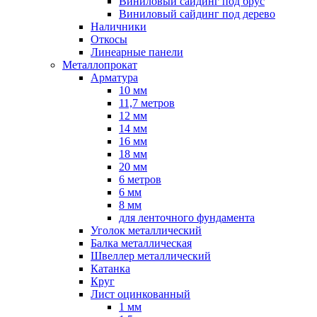
Виниловый сайдинг под брус
Виниловый сайдинг под дерево
Наличники
Откосы
Линеарные панели
Металлопрокат
Арматура
10 мм
11,7 метров
12 мм
14 мм
16 мм
18 мм
20 мм
6 метров
6 мм
8 мм
для ленточного фундамента
Уголок металлический
Балка металлическая
Швеллер металлический
Катанка
Круг
Лист оцинкованный
1 мм