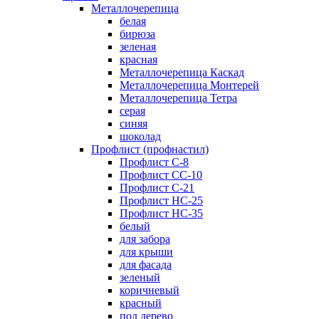
Металлочерепица
белая
бирюза
зеленая
красная
Металлочерепица Каскад
Металлочерепица Монтерей
Металлочерепица Тетра
серая
синяя
шоколад
Профлист (профнастил)
Профлист С-8
Профлист СС-10
Профлист C-21
Профлист НС-25
Профлист НС-35
белый
для забора
для крыши
для фасада
зеленый
коричневый
красный
под дерево