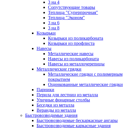
3 на 4
Сопутствующие товары
Теплица "Суперпрочная"
Теплица "Эконом"
3 на 6
3 на 8
Козырьки
Козырьки из поликарбоната
Козырьки из профлиста
Навесы
Металлические навесы
Навесы из поликарбоната
Навесы из металлочерепицы
Металлические грядки
Металлические грядки с полимерным
покрытием
Оцинкованные металлические грядки
Парники
Перила для лестниц из металла
Уличные фонарные столбы
Беседки из металла
Веранды из металла
Быстровозводимые здания
Быстровозводимые бескаркасные ангары
Быстровозводимые каркасные здания