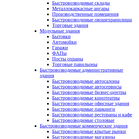
Быстровозводимые склады
Металлокаркасные ангары
Производственные помещения
Быстровозводимые овощехранилища
Торговые здания
Модульные здания
Бытовки
Автомойки
Гаражи
ФАПы
Посты охраны
Торговые павильоны
Быстровозводимые административные
здания
Быстровозводимые автосалоны
Быстровозводимые автосервисы
Быстровозводимые бизнес-центры
Быстровозводимые кинотеатры
Быстровозводимые офисные здания
Быстровозводимые паркинги
Быстровозводимые рестораны и кафе
Быстровозводимые столовые
Быстровозводимые коммерческие здания
Быстровозводимые крытые рынки
Быстровозводимые магазины