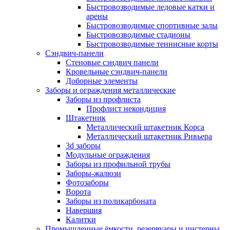
Быстровозводимые ледовые катки и
арены
Быстровозводимые спортивные залы
Быстровозводимые стадионы
Быстровозводимые теннисные корты
Сэндвич-панели
Стеновые сэндвич панели
Кровельные сэндвич-панели
Доборные элементы
Заборы и ограждения металлические
Заборы из профлиста
Профлист некондиция
Штакетник
Металлический штакетник Корса
Металлический штакетник Ривьера
3d заборы
Модульные ограждения
Заборы из профильной трубы
Заборы-жалюзи
Фотозаборы
Ворота
Заборы из поликарбоната
Навершия
Калитки
Промышленные ёмкости, резервуары и цистерны