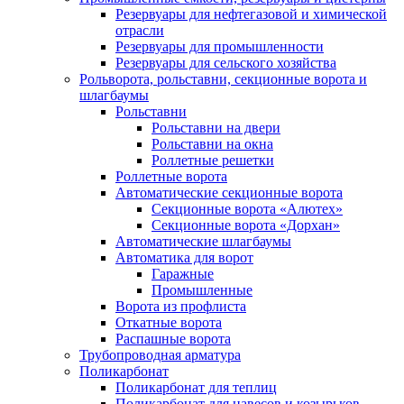
Резервуары для нефтегазовой и химической
отрасли
Резервуары для промышленности
Резервуары для сельского хозяйства
Рольворота, рольставни, секционные ворота и
шлагбаумы
Рольставни
Рольставни на двери
Рольставни на окна
Роллетные решетки
Роллетные ворота
Автоматические секционные ворота
Секционные ворота «Алютех»
Секционные ворота «Дорхан»
Автоматические шлагбаумы
Автоматика для ворот
Гаражные
Промышленные
Ворота из профлиста
Откатные ворота
Распашные ворота
Трубопроводная арматура
Поликарбонат
Поликарбонат для теплиц
Поликарбонат для навесов и козырьков