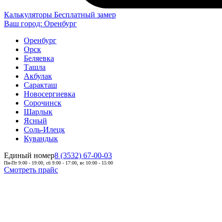
Калькуляторы
Бесплатный замер
Ваш город:
Оренбург
Оренбург
Орск
Беляевка
Ташла
Акбулак
Саракташ
Новосергиевка
Сорочинск
Шарлык
Ясный
Соль-Илецк
Кувандык
Единый номер
8 (3532) 67-00-03
Пн-Пт 9:00 - 19:00, сб 9:00 - 17:00, вс 10:00 - 15:00
Смотреть прайс