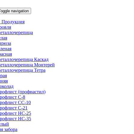
Toggle navigation
 Продукция
ровля
еталлочерепица
елая
ирюза
еленая
расная
еталлочерепица Каскад
еталлочерепица Монтерей
еталлочерепица Тетра
ерая
иняя
околад
рофлист (профнастил)
рофлист С-8
рофлист СС-10
рофлист C-21
рофлист НС-25
рофлист НС-35
елый
ля забора