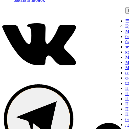
Заказать звонок
☰
К
М
б
б
з
к
М
М
М
с
с
ш
П
П
П
П
П
П
б
д