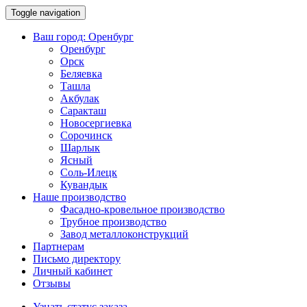
Toggle navigation
Ваш город:
Оренбург
Оренбург
Орск
Беляевка
Ташла
Акбулак
Саракташ
Новосергиевка
Сорочинск
Шарлык
Ясный
Соль-Илецк
Кувандык
Наше производство
Фасадно-кровельное производство
Трубное производство
Завод металлоконструкций
Партнерам
Письмо директору
Личный кабинет
Отзывы
Узнать статус заказа