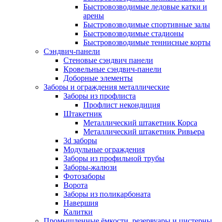
Быстровозводимые ледовые катки и
арены
Быстровозводимые спортивные залы
Быстровозводимые стадионы
Быстровозводимые теннисные корты
Сэндвич-панели
Стеновые сэндвич панели
Кровельные сэндвич-панели
Доборные элементы
Заборы и ограждения металлические
Заборы из профлиста
Профлист некондиция
Штакетник
Металлический штакетник Корса
Металлический штакетник Ривьера
3d заборы
Модульные ограждения
Заборы из профильной трубы
Заборы-жалюзи
Фотозаборы
Ворота
Заборы из поликарбоната
Навершия
Калитки
Промышленные ёмкости, резервуары и цистерны