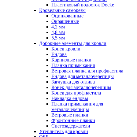
Пластиковый водосток Docke
Кровельные саморезы
Оцинкованные
Окрашенные
4,2 мм
4,8 мм
5,5 мм
Доборные элементы для кровли
Конек кровли
Ендова
Карнизные планки
Планка примыкания
Ветровая планка для профнастила
Ендова для металлочерепицы
Заглушка для отлива
Конек для металлочерепицы
Конек для профнастила
Накладка ендовы
Планка примыкания для
металлочерепицы
Ветровые планки
Фронтонные планки
Снегозадержатели
Утеплитель для кровли
OSB