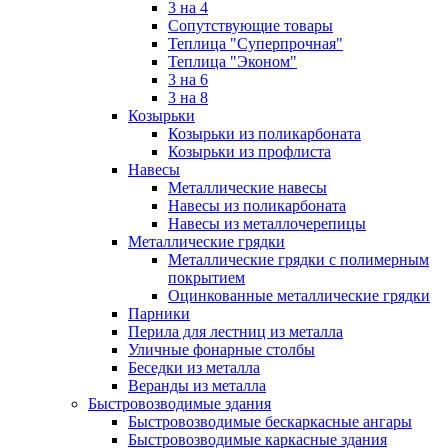
3 на 4
Сопутствующие товары
Теплица "Суперпрочная"
Теплица "Эконом"
3 на 6
3 на 8
Козырьки
Козырьки из поликарбоната
Козырьки из профлиста
Навесы
Металлические навесы
Навесы из поликарбоната
Навесы из металлочерепицы
Металлические грядки
Металлические грядки с полимерным
покрытием
Оцинкованные металлические грядки
Парники
Перила для лестниц из металла
Уличные фонарные столбы
Беседки из металла
Веранды из металла
Быстровозводимые здания
Быстровозводимые бескаркасные ангары
Быстровозводимые каркасные здания