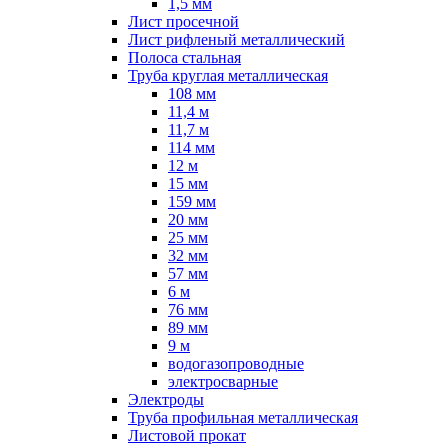
1,5 мм
Лист просечной
Лист рифленый металлический
Полоса стальная
Труба круглая металлическая
108 мм
11,4 м
11,7 м
114 мм
12 м
15 мм
159 мм
20 мм
25 мм
32 мм
57 мм
6 м
76 мм
89 мм
9 м
водогазопроводные
электросварные
Электроды
Труба профильная металлическая
Листовой прокат