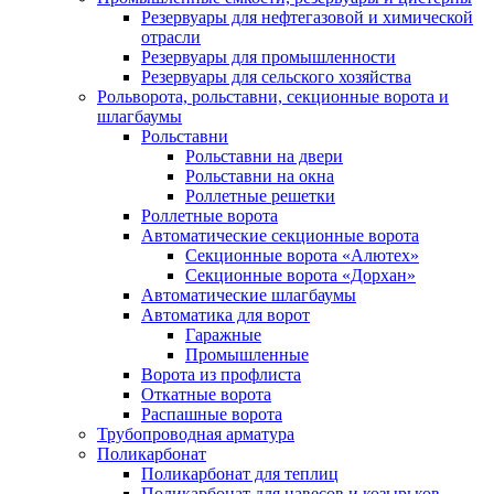
Резервуары для нефтегазовой и химической
отрасли
Резервуары для промышленности
Резервуары для сельского хозяйства
Рольворота, рольставни, секционные ворота и
шлагбаумы
Рольставни
Рольставни на двери
Рольставни на окна
Роллетные решетки
Роллетные ворота
Автоматические секционные ворота
Секционные ворота «Алютех»
Секционные ворота «Дорхан»
Автоматические шлагбаумы
Автоматика для ворот
Гаражные
Промышленные
Ворота из профлиста
Откатные ворота
Распашные ворота
Трубопроводная арматура
Поликарбонат
Поликарбонат для теплиц
Поликарбонат для навесов и козырьков