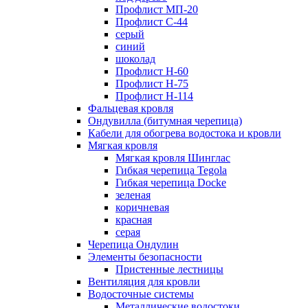
Профлист МП-20
Профлист С-44
серый
синий
шоколад
Профлист Н-60
Профлист Н-75
Профлист H-114
Фальцевая кровля
Ондувилла (битумная черепица)
Кабели для обогрева водостока и кровли
Мягкая кровля
Мягкая кровля Шинглас
Гибкая черепица Tegola
Гибкая черепица Docke
зеленая
коричневая
красная
серая
Черепица Ондулин
Элементы безопасности
Пристенные лестницы
Вентиляция для кровли
Водосточные системы
Металлические водостоки