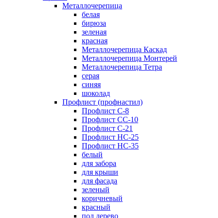
Металлочерепица
белая
бирюза
зеленая
красная
Металлочерепица Каскад
Металлочерепица Монтерей
Металлочерепица Тетра
серая
синяя
шоколад
Профлист (профнастил)
Профлист С-8
Профлист СС-10
Профлист C-21
Профлист НС-25
Профлист НС-35
белый
для забора
для крыши
для фасада
зеленый
коричневый
красный
под дерево