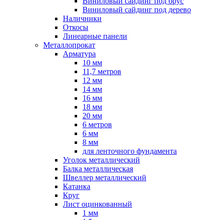
Виниловый сайдинг под брус
Виниловый сайдинг под дерево
Наличники
Откосы
Линеарные панели
Металлопрокат
Арматура
10 мм
11,7 метров
12 мм
14 мм
16 мм
18 мм
20 мм
6 метров
6 мм
8 мм
для ленточного фундамента
Уголок металлический
Балка металлическая
Швеллер металлический
Катанка
Круг
Лист оцинкованный
1 мм