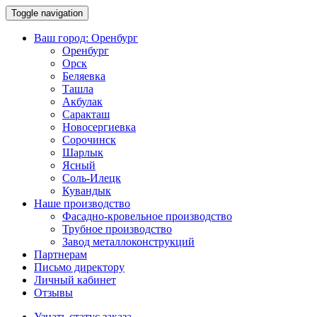
Toggle navigation
Ваш город:
Оренбург
Оренбург
Орск
Беляевка
Ташла
Акбулак
Саракташ
Новосергиевка
Сорочинск
Шарлык
Ясный
Соль-Илецк
Кувандык
Наше производство
Фасадно-кровельное производство
Трубное производство
Завод металлоконструкций
Партнерам
Письмо директору
Личный кабинет
Отзывы
Узнать статус заказа