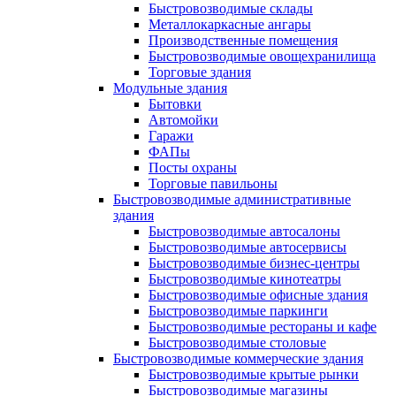
Быстровозводимые склады
Металлокаркасные ангары
Производственные помещения
Быстровозводимые овощехранилища
Торговые здания
Модульные здания
Бытовки
Автомойки
Гаражи
ФАПы
Посты охраны
Торговые павильоны
Быстровозводимые административные
здания
Быстровозводимые автосалоны
Быстровозводимые автосервисы
Быстровозводимые бизнес-центры
Быстровозводимые кинотеатры
Быстровозводимые офисные здания
Быстровозводимые паркинги
Быстровозводимые рестораны и кафе
Быстровозводимые столовые
Быстровозводимые коммерческие здания
Быстровозводимые крытые рынки
Быстровозводимые магазины