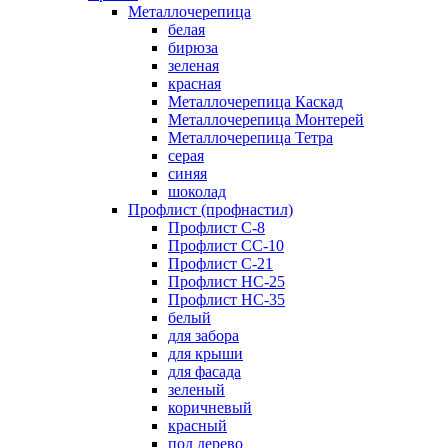
Металлочерепица
белая
бирюза
зеленая
красная
Металлочерепица Каскад
Металлочерепица Монтерей
Металлочерепица Тетра
серая
синяя
шоколад
Профлист (профнастил)
Профлист С-8
Профлист СС-10
Профлист C-21
Профлист НС-25
Профлист НС-35
белый
для забора
для крыши
для фасада
зеленый
коричневый
красный
под дерево