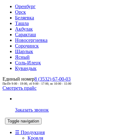
Оренбург
Орск
Беляевка
Ташла
Акбулак
Саракташ
Новосергиевка
Сорочинск
Шарлык
Ясный
Соль-Илецк
Кувандык
Единый номер
8 (3532) 67-00-03
Пн-Пт 9:00 - 19:00, сб 9:00 - 17:00, вс 10:00 - 15:00
Смотреть прайс
Заказать звонок
Toggle navigation
☰ Продукция
Кровля