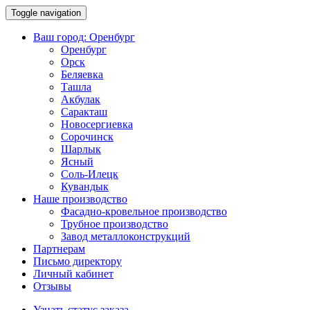
Toggle navigation
Ваш город:
Оренбург
Оренбург
Орск
Беляевка
Ташла
Акбулак
Саракташ
Новосергиевка
Сорочинск
Шарлык
Ясный
Соль-Илецк
Кувандык
Наше производство
Фасадно-кровельное производство
Трубное производство
Завод металлоконструкций
Партнерам
Письмо директору
Личный кабинет
Отзывы
Узнать статус заказа