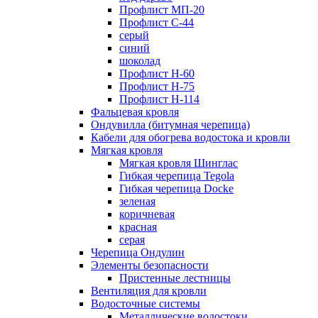
Профлист МП-20
Профлист С-44
серый
синий
шоколад
Профлист Н-60
Профлист Н-75
Профлист H-114
Фальцевая кровля
Ондувилла (битумная черепица)
Кабели для обогрева водостока и кровли
Мягкая кровля
Мягкая кровля Шинглас
Гибкая черепица Tegola
Гибкая черепица Docke
зеленая
коричневая
красная
серая
Черепица Ондулин
Элементы безопасности
Пристенные лестницы
Вентиляция для кровли
Водосточные системы
Металлические водостоки