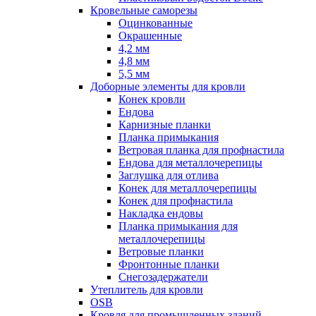
Кровельные саморезы
Оцинкованные
Окрашенные
4,2 мм
4,8 мм
5,5 мм
Доборные элементы для кровли
Конек кровли
Ендова
Карнизные планки
Планка примыкания
Ветровая планка для профнастила
Ендова для металлочерепицы
Заглушка для отлива
Конек для металлочерепицы
Конек для профнастила
Накладка ендовы
Планка примыкания для
металлочерепицы
Ветровые планки
Фронтонные планки
Снегозадержатели
Утеплитель для кровли
OSB
Кровля для промышленных зданий