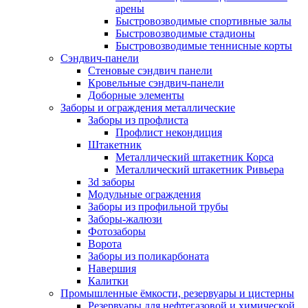
арены
Быстровозводимые спортивные залы
Быстровозводимые стадионы
Быстровозводимые теннисные корты
Сэндвич-панели
Стеновые сэндвич панели
Кровельные сэндвич-панели
Доборные элементы
Заборы и ограждения металлические
Заборы из профлиста
Профлист некондиция
Штакетник
Металлический штакетник Корса
Металлический штакетник Ривьера
3d заборы
Модульные ограждения
Заборы из профильной трубы
Заборы-жалюзи
Фотозаборы
Ворота
Заборы из поликарбоната
Навершия
Калитки
Промышленные ёмкости, резервуары и цистерны
Резервуары для нефтегазовой и химической