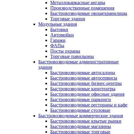
Металлокаркасные ангары
Производственные помещения
Быстровозводимые овощехранилища
Торговые здания
Модульные здания
Бытовки
Автомойки
Гаражи
ФАПы
Посты охраны
Торговые павильоны
Быстровозводимые административные
здания
Быстровозводимые автосалоны
Быстровозводимые автосервисы
Быстровозводимые бизнес-центры
Быстровозводимые кинотеатры
Быстровозводимые офисные здания
Быстровозводимые паркинги
Быстровозводимые рестораны и кафе
Быстровозводимые столовые
Быстровозводимые коммерческие здания
Быстровозводимые крытые рынки
Быстровозводимые магазины
Быстровозводимые торговые