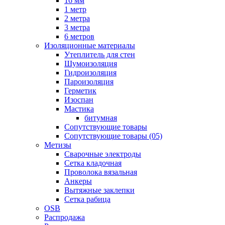
16 мм
1 метр
2 метра
3 метра
6 метров
Изоляционные материалы
Утеплитель для стен
Шумоизоляция
Гидроизоляция
Пароизоляция
Герметик
Изоспан
Мастика
битумная
Сопутствующие товары
Сопутствующие товары (05)
Метизы
Сварочные электроды
Сетка кладочная
Проволока вязальная
Анкеры
Вытяжные заклепки
Сетка рабица
OSB
Распродажа