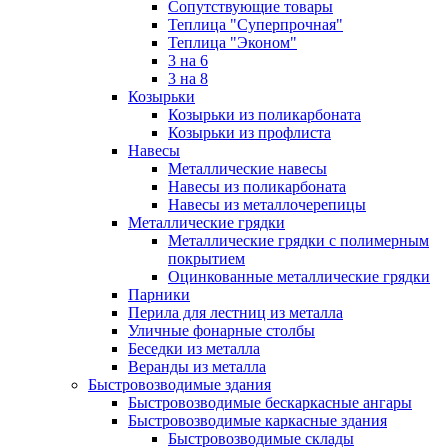
Сопутствующие товары
Теплица "Суперпрочная"
Теплица "Эконом"
3 на 6
3 на 8
Козырьки
Козырьки из поликарбоната
Козырьки из профлиста
Навесы
Металлические навесы
Навесы из поликарбоната
Навесы из металлочерепицы
Металлические грядки
Металлические грядки с полимерным
покрытием
Оцинкованные металлические грядки
Парники
Перила для лестниц из металла
Уличные фонарные столбы
Беседки из металла
Веранды из металла
Быстровозводимые здания
Быстровозводимые бескаркасные ангары
Быстровозводимые каркасные здания
Быстровозводимые склады