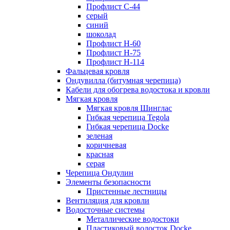
Профлист С-44
серый
синий
шоколад
Профлист Н-60
Профлист Н-75
Профлист H-114
Фальцевая кровля
Ондувилла (битумная черепица)
Кабели для обогрева водостока и кровли
Мягкая кровля
Мягкая кровля Шинглас
Гибкая черепица Tegola
Гибкая черепица Docke
зеленая
коричневая
красная
серая
Черепица Ондулин
Элементы безопасности
Пристенные лестницы
Вентиляция для кровли
Водосточные системы
Металлические водостоки
Пластиковый водосток Docke