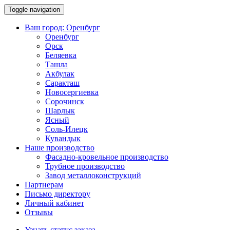
Toggle navigation
Ваш город:
Оренбург
Оренбург
Орск
Беляевка
Ташла
Акбулак
Саракташ
Новосергиевка
Сорочинск
Шарлык
Ясный
Соль-Илецк
Кувандык
Наше производство
Фасадно-кровельное производство
Трубное производство
Завод металлоконструкций
Партнерам
Письмо директору
Личный кабинет
Отзывы
Узнать статус заказа