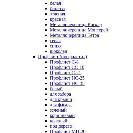
белая
бирюза
зеленая
красная
Металлочерепица Каскад
Металлочерепица Монтерей
Металлочерепица Тетра
серая
синяя
шоколад
Профлист (профнастил)
Профлист С-8
Профлист СС-10
Профлист C-21
Профлист НС-25
Профлист НС-35
белый
для забора
для крыши
для фасада
зеленый
коричневый
красный
под дерево
Профлист МП-20