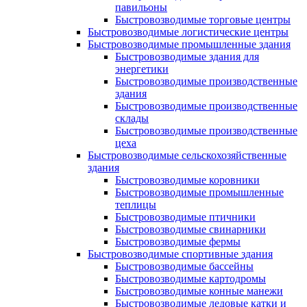
павильоны
Быстровозводимые торговые центры
Быстровозводимые логистические центры
Быстровозводимые промышленные здания
Быстровозводимые здания для
энергетики
Быстровозводимые производственные
здания
Быстровозводимые производственные
склады
Быстровозводимые производственные
цеха
Быстровозводимые сельскохозяйственные
здания
Быстровозводимые коровники
Быстровозводимые промышленные
теплицы
Быстровозводимые птичники
Быстровозводимые свинарники
Быстровозводимые фермы
Быстровозводимые спортивные здания
Быстровозводимые бассейны
Быстровозводимые картодромы
Быстровозводимые конные манежи
Быстровозводимые ледовые катки и