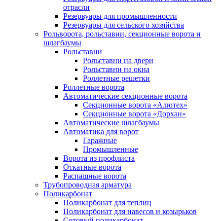
отрасли
Резервуары для промышленности
Резервуары для сельского хозяйства
Рольворота, рольставни, секционные ворота и
шлагбаумы
Рольставни
Рольставни на двери
Рольставни на окна
Роллетные решетки
Роллетные ворота
Автоматические секционные ворота
Секционные ворота «Алютех»
Секционные ворота «Дорхан»
Автоматические шлагбаумы
Автоматика для ворот
Гаражные
Промышленные
Ворота из профлиста
Откатные ворота
Распашные ворота
Трубопроводная арматура
Поликарбонат
Поликарбонат для теплиц
Поликарбонат для навесов и козырьков
Сотовый поликарбонат