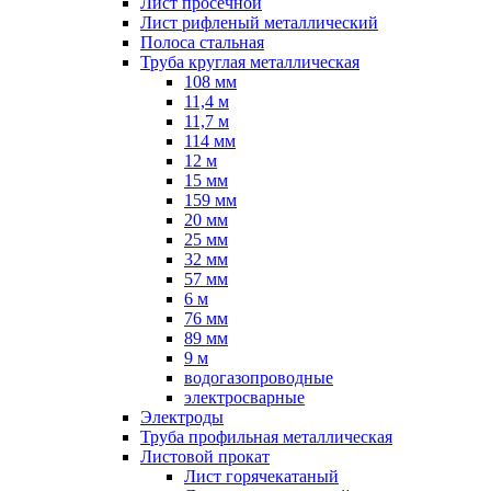
Лист просечной
Лист рифленый металлический
Полоса стальная
Труба круглая металлическая
108 мм
11,4 м
11,7 м
114 мм
12 м
15 мм
159 мм
20 мм
25 мм
32 мм
57 мм
6 м
76 мм
89 мм
9 м
водогазопроводные
электросварные
Электроды
Труба профильная металлическая
Листовой прокат
Лист горячекатаный