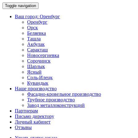
Toggle navigation
Ваш город:
Оренбург
Оренбург
Орск
Беляевка
Ташла
Акбулак
Саракташ
Новосергиевка
Сорочинск
Шарлык
Ясный
Соль-Илецк
Кувандык
Наше производство
Фасадно-кровельное производство
Трубное производство
Завод металлоконструкций
Партнерам
Письмо директору
Личный кабинет
Отзывы
Узнать статус заказа