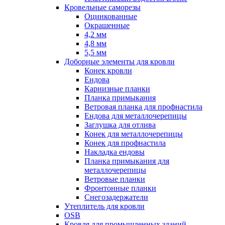
Кровельные саморезы
Оцинкованные
Окрашенные
4,2 мм
4,8 мм
5,5 мм
Доборные элементы для кровли
Конек кровли
Ендова
Карнизные планки
Планка примыкания
Ветровая планка для профнастила
Ендова для металлочерепицы
Заглушка для отлива
Конек для металлочерепицы
Конек для профнастила
Накладка ендовы
Планка примыкания для
металлочерепицы
Ветровые планки
Фронтонные планки
Снегозадержатели
Утеплитель для кровли
OSB
Кровля для промышленных зданий