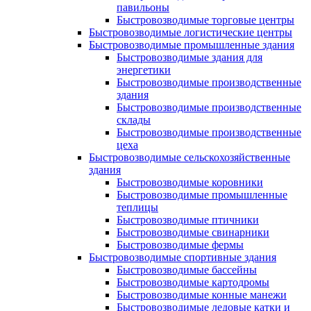
павильоны
Быстровозводимые торговые центры
Быстровозводимые логистические центры
Быстровозводимые промышленные здания
Быстровозводимые здания для
энергетики
Быстровозводимые производственные
здания
Быстровозводимые производственные
склады
Быстровозводимые производственные
цеха
Быстровозводимые сельскохозяйственные
здания
Быстровозводимые коровники
Быстровозводимые промышленные
теплицы
Быстровозводимые птичники
Быстровозводимые свинарники
Быстровозводимые фермы
Быстровозводимые спортивные здания
Быстровозводимые бассейны
Быстровозводимые картодромы
Быстровозводимые конные манежи
Быстровозводимые ледовые катки и