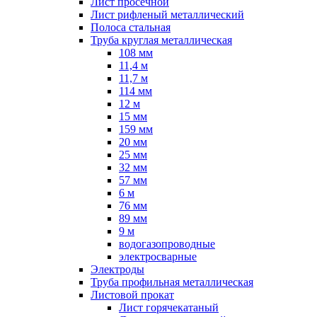
Лист просечной
Лист рифленый металлический
Полоса стальная
Труба круглая металлическая
108 мм
11,4 м
11,7 м
114 мм
12 м
15 мм
159 мм
20 мм
25 мм
32 мм
57 мм
6 м
76 мм
89 мм
9 м
водогазопроводные
электросварные
Электроды
Труба профильная металлическая
Листовой прокат
Лист горячекатаный