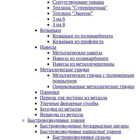
Сопутствующие товары
Теплица "Суперпрочная"
Теплица "Эконом"
3 на 6
3 на 8
Козырьки
Козырьки из поликарбоната
Козырьки из профлиста
Навесы
Металлические навесы
Навесы из поликарбоната
Навесы из металлочерепицы
Металлические грядки
Металлические грядки с полимерным
покрытием
Оцинкованные металлические грядки
Парники
Перила для лестниц из металла
Уличные фонарные столбы
Беседки из металла
Веранды из металла
Быстровозводимые здания
Быстровозводимые бескаркасные ангары
Быстровозводимые каркасные здания
Быстровозводимые склады