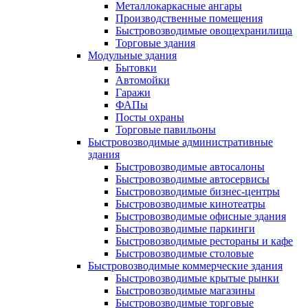
Металлокаркасные ангары
Производственные помещения
Быстровозводимые овощехранилища
Торговые здания
Модульные здания
Бытовки
Автомойки
Гаражи
ФАПы
Посты охраны
Торговые павильоны
Быстровозводимые административные
здания
Быстровозводимые автосалоны
Быстровозводимые автосервисы
Быстровозводимые бизнес-центры
Быстровозводимые кинотеатры
Быстровозводимые офисные здания
Быстровозводимые паркинги
Быстровозводимые рестораны и кафе
Быстровозводимые столовые
Быстровозводимые коммерческие здания
Быстровозводимые крытые рынки
Быстровозводимые магазины
Быстровозводимые торговые