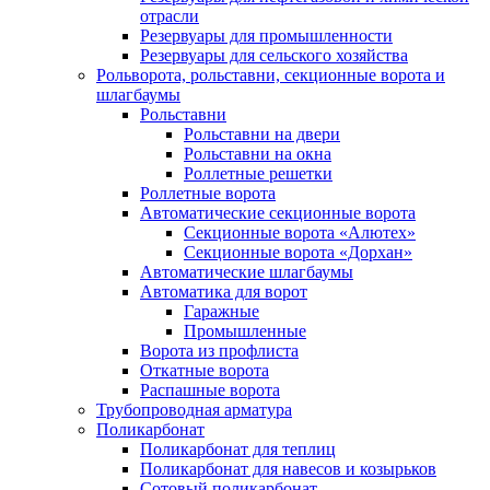
отрасли
Резервуары для промышленности
Резервуары для сельского хозяйства
Рольворота, рольставни, секционные ворота и
шлагбаумы
Рольставни
Рольставни на двери
Рольставни на окна
Роллетные решетки
Роллетные ворота
Автоматические секционные ворота
Секционные ворота «Алютех»
Секционные ворота «Дорхан»
Автоматические шлагбаумы
Автоматика для ворот
Гаражные
Промышленные
Ворота из профлиста
Откатные ворота
Распашные ворота
Трубопроводная арматура
Поликарбонат
Поликарбонат для теплиц
Поликарбонат для навесов и козырьков
Сотовый поликарбонат