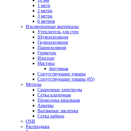
16 мм
1 метр
2 метра
3 метра
6 метров
Изоляционные материалы
Утеплитель для стен
Шумоизоляция
Гидроизоляция
Пароизоляция
Герметик
Изоспан
Мастика
битумная
Сопутствующие товары
Сопутствующие товары (05)
Метизы
Сварочные электроды
Сетка кладочная
Проволока вязальная
Анкеры
Вытяжные заклепки
Сетка рабица
OSB
Распродажа