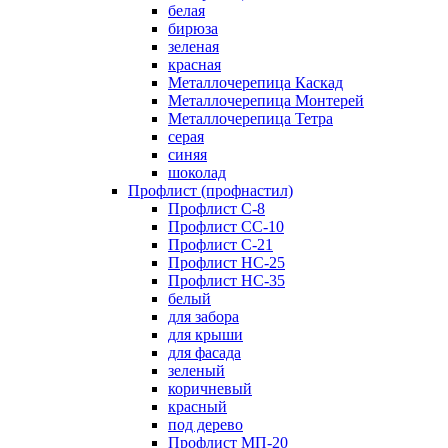
белая
бирюза
зеленая
красная
Металлочерепица Каскад
Металлочерепица Монтерей
Металлочерепица Тетра
серая
синяя
шоколад
Профлист (профнастил)
Профлист С-8
Профлист СС-10
Профлист C-21
Профлист НС-25
Профлист НС-35
белый
для забора
для крыши
для фасада
зеленый
коричневый
красный
под дерево
Профлист МП-20