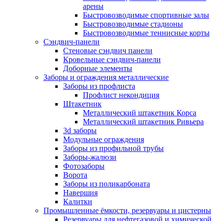
арены
Быстровозводимые спортивные залы
Быстровозводимые стадионы
Быстровозводимые теннисные корты
Сэндвич-панели
Стеновые сэндвич панели
Кровельные сэндвич-панели
Доборные элементы
Заборы и ограждения металлические
Заборы из профлиста
Профлист некондиция
Штакетник
Металлический штакетник Корса
Металлический штакетник Ривьера
3d заборы
Модульные ограждения
Заборы из профильной трубы
Заборы-жалюзи
Фотозаборы
Ворота
Заборы из поликарбоната
Навершия
Калитки
Промышленные ёмкости, резервуары и цистерны
Резервуары для нефтегазовой и химической