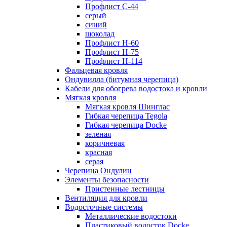
Профлист С-44
серый
синий
шоколад
Профлист Н-60
Профлист Н-75
Профлист H-114
Фальцевая кровля
Ондувилла (битумная черепица)
Кабели для обогрева водостока и кровли
Мягкая кровля
Мягкая кровля Шинглас
Гибкая черепица Tegola
Гибкая черепица Docke
зеленая
коричневая
красная
серая
Черепица Ондулин
Элементы безопасности
Пристенные лестницы
Вентиляция для кровли
Водосточные системы
Металлические водостоки
Пластиковый водосток Docke