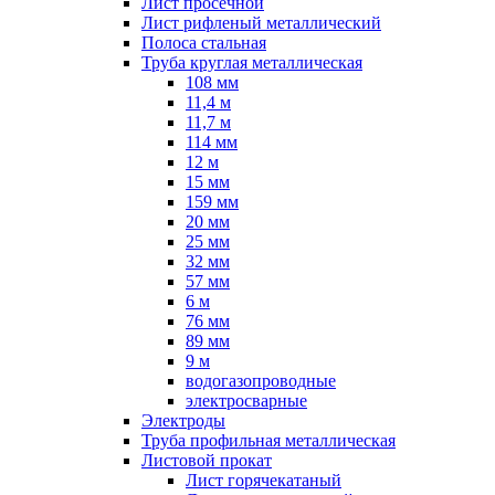
Лист просечной
Лист рифленый металлический
Полоса стальная
Труба круглая металлическая
108 мм
11,4 м
11,7 м
114 мм
12 м
15 мм
159 мм
20 мм
25 мм
32 мм
57 мм
6 м
76 мм
89 мм
9 м
водогазопроводные
электросварные
Электроды
Труба профильная металлическая
Листовой прокат
Лист горячекатаный