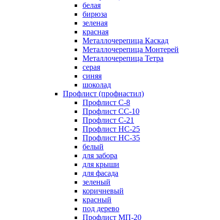
белая
бирюза
зеленая
красная
Металлочерепица Каскад
Металлочерепица Монтерей
Металлочерепица Тетра
серая
синяя
шоколад
Профлист (профнастил)
Профлист С-8
Профлист СС-10
Профлист C-21
Профлист НС-25
Профлист НС-35
белый
для забора
для крыши
для фасада
зеленый
коричневый
красный
под дерево
Профлист МП-20