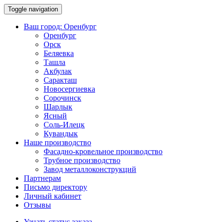
Toggle navigation
Ваш город:
Оренбург
Оренбург
Орск
Беляевка
Ташла
Акбулак
Саракташ
Новосергиевка
Сорочинск
Шарлык
Ясный
Соль-Илецк
Кувандык
Наше производство
Фасадно-кровельное производство
Трубное производство
Завод металлоконструкций
Партнерам
Письмо директору
Личный кабинет
Отзывы
Узнать статус заказа