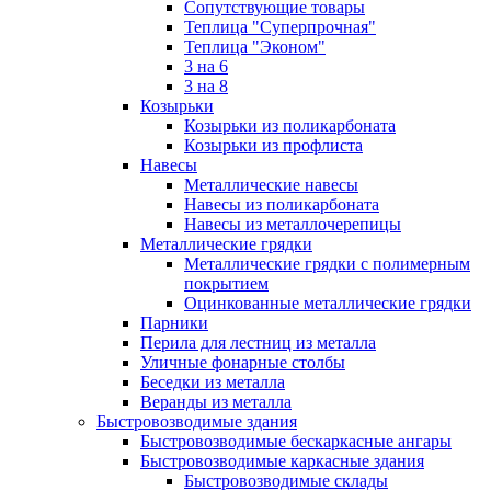
Сопутствующие товары
Теплица "Суперпрочная"
Теплица "Эконом"
3 на 6
3 на 8
Козырьки
Козырьки из поликарбоната
Козырьки из профлиста
Навесы
Металлические навесы
Навесы из поликарбоната
Навесы из металлочерепицы
Металлические грядки
Металлические грядки с полимерным
покрытием
Оцинкованные металлические грядки
Парники
Перила для лестниц из металла
Уличные фонарные столбы
Беседки из металла
Веранды из металла
Быстровозводимые здания
Быстровозводимые бескаркасные ангары
Быстровозводимые каркасные здания
Быстровозводимые склады