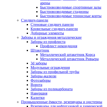
арены
Быстровозводимые спортивные залы
Быстровозводимые стадионы
Быстровозводимые теннисные корты
Сэндвич-панели
Стеновые сэндвич панели
Кровельные сэндвич-панели
Доборные элементы
Заборы и ограждения металлические
Заборы из профлиста
Профлист некондиция
Штакетник
Металлический штакетник Корса
Металлический штакетник Ривьера
3d заборы
Модульные ограждения
Заборы из профильной трубы
Заборы-жалюзи
Фотозаборы
Ворота
Заборы из поликарбоната
Навершия
Калитки
Промышленные ёмкости, резервуары и цистерны
Резервуары для нефтегазовой и химической