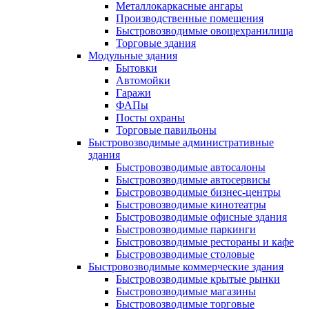
Металлокаркасные ангары
Производственные помещения
Быстровозводимые овощехранилища
Торговые здания
Модульные здания
Бытовки
Автомойки
Гаражи
ФАПы
Посты охраны
Торговые павильоны
Быстровозводимые административные
здания
Быстровозводимые автосалоны
Быстровозводимые автосервисы
Быстровозводимые бизнес-центры
Быстровозводимые кинотеатры
Быстровозводимые офисные здания
Быстровозводимые паркинги
Быстровозводимые рестораны и кафе
Быстровозводимые столовые
Быстровозводимые коммерческие здания
Быстровозводимые крытые рынки
Быстровозводимые магазины
Быстровозводимые торговые