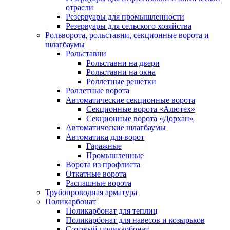
отрасли
Резервуары для промышленности
Резервуары для сельского хозяйства
Рольворота, рольставни, секционные ворота и
шлагбаумы
Рольставни
Рольставни на двери
Рольставни на окна
Роллетные решетки
Роллетные ворота
Автоматические секционные ворота
Секционные ворота «Алютех»
Секционные ворота «Дорхан»
Автоматические шлагбаумы
Автоматика для ворот
Гаражные
Промышленные
Ворота из профлиста
Откатные ворота
Распашные ворота
Трубопроводная арматура
Поликарбонат
Поликарбонат для теплиц
Поликарбонат для навесов и козырьков
Сотовый поликарбонат