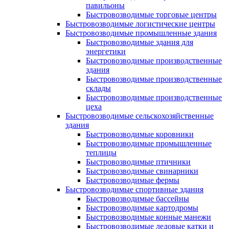
павильоны
Быстровозводимые торговые центры
Быстровозводимые логистические центры
Быстровозводимые промышленные здания
Быстровозводимые здания для
энергетики
Быстровозводимые производственные
здания
Быстровозводимые производственные
склады
Быстровозводимые производственные
цеха
Быстровозводимые сельскохозяйственные
здания
Быстровозводимые коровники
Быстровозводимые промышленные
теплицы
Быстровозводимые птичники
Быстровозводимые свинарники
Быстровозводимые фермы
Быстровозводимые спортивные здания
Быстровозводимые бассейны
Быстровозводимые картодромы
Быстровозводимые конные манежи
Быстровозводимые ледовые катки и