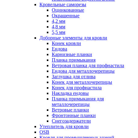
Кровельные саморезы
Оцинкованные
Окрашенные
4,2 мм
4,8 мм
5,5 мм
Доборные элементы для кровли
Конек кровли
Ендова
Карнизные планки
Планка примыкания
Ветровая планка для профнастила
Ендова для металлочерепицы
Заглушка для отлива
Конек для металлочерепицы
Конек для профнастила
Накладка ендовы
Планка примыкания для
металлочерепицы
Ветровые планки
Фронтонные планки
Снегозадержатели
Утеплитель для кровли
OSB
Кровля для промышленных зданий