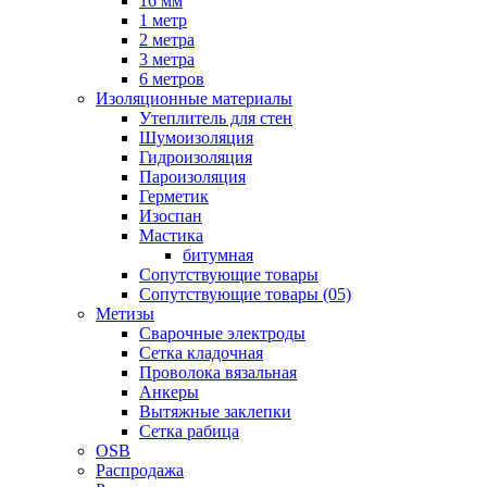
16 мм
1 метр
2 метра
3 метра
6 метров
Изоляционные материалы
Утеплитель для стен
Шумоизоляция
Гидроизоляция
Пароизоляция
Герметик
Изоспан
Мастика
битумная
Сопутствующие товары
Сопутствующие товары (05)
Метизы
Сварочные электроды
Сетка кладочная
Проволока вязальная
Анкеры
Вытяжные заклепки
Сетка рабица
OSB
Распродажа