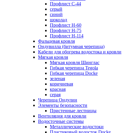
Профлист С-44
серый
синий
шоколад
Профлист Н-60
Профлист Н-75
Профлист H-114
Фальцевая кровля
Ондувилла (битумная черепица)
Кабели для обогрева водостока и кровли
Мягкая кровля
Мягкая кровля Шинглас
Гибкая черепица Tegola
Гибкая черепица Docke
зеленая
коричневая
красная
серая
Черепица Ондулин
Элементы безопасности
Пристенные лестницы
Вентиляция для кровли
Водосточные системы
Металлические водостоки
Пластиковый водосток Docke