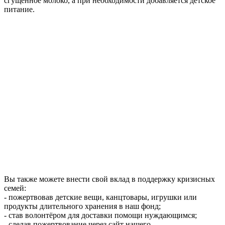
сгущённое молоко, а при необходимости добавляется детское
питание.
Вы также можете внести свой вклад в поддержку кризисных
семей:
- пожертвовав детские вещи, канцтовары, игрушки или
продукты длительного хранения в наш фонд;
- став волонтёром для доставки помощи нуждающимся;
- сделав пожертвование через сайт нашего