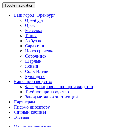
Toggle navigation
Ваш город:
Оренбург
Оренбург
Орск
Беляевка
Ташла
Акбулак
Саракташ
Новосергиевка
Сорочинск
Шарлык
Ясный
Соль-Илецк
Кувандык
Наше производство
Фасадно-кровельное производство
Трубное производство
Завод металлоконструкций
Партнерам
Письмо директору
Личный кабинет
Отзывы
Узнать статус заказа