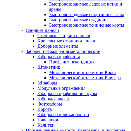
Быстровозводимые ледовые катки и
арены
Быстровозводимые спортивные залы
Быстровозводимые стадионы
Быстровозводимые теннисные корты
Сэндвич-панели
Стеновые сэндвич панели
Кровельные сэндвич-панели
Доборные элементы
Заборы и ограждения металлические
Заборы из профлиста
Профлист некондиция
Штакетник
Металлический штакетник Корса
Металлический штакетник Ривьера
3d заборы
Модульные ограждения
Заборы из профильной трубы
Заборы-жалюзи
Фотозаборы
Ворота
Заборы из поликарбоната
Навершия
Калитки
Промышленные ёмкости, резервуары и цистерны