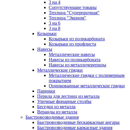
3 на 4
Сопутствующие товары
Теплица "Суперпрочная"
Теплица "Эконом"
3 на 6
3 на 8
Козырьки
Козырьки из поликарбоната
Козырьки из профлиста
Навесы
Металлические навесы
Навесы из поликарбоната
Навесы из металлочерепицы
Металлические грядки
Металлические грядки с полимерным
покрытием
Оцинкованные металлические грядки
Парники
Перила для лестниц из металла
Уличные фонарные столбы
Беседки из металла
Веранды из металла
Быстровозводимые здания
Быстровозводимые бескаркасные ангары
Быстровозводимые каркасные здания