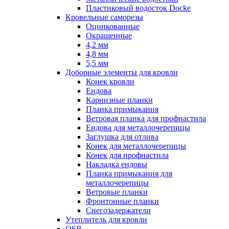
Пластиковый водосток Docke
Кровельные саморезы
Оцинкованные
Окрашенные
4,2 мм
4,8 мм
5,5 мм
Доборные элементы для кровли
Конек кровли
Ендова
Карнизные планки
Планка примыкания
Ветровая планка для профнастила
Ендова для металлочерепицы
Заглушка для отлива
Конек для металлочерепицы
Конек для профнастила
Накладка ендовы
Планка примыкания для
металлочерепицы
Ветровые планки
Фронтонные планки
Снегозадержатели
Утеплитель для кровли
OSB