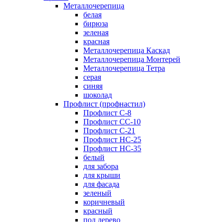
Металлочерепица
белая
бирюза
зеленая
красная
Металлочерепица Каскад
Металлочерепица Монтерей
Металлочерепица Тетра
серая
синяя
шоколад
Профлист (профнастил)
Профлист С-8
Профлист СС-10
Профлист C-21
Профлист НС-25
Профлист НС-35
белый
для забора
для крыши
для фасада
зеленый
коричневый
красный
под дерево