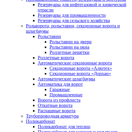
Резервуары для нефтегазовой и химической
отрасли
Резервуары для промышленности
Резервуары для сельского хозяйства
Рольворота, рольставни, секционные ворота и
шлагбаумы
Рольставни
Рольставни на двери
Рольставни на окна
Роллетные решетки
Роллетные ворота
Автоматические секционные ворота
Секционные ворота «Алютех»
Секционные ворота «Дорхан»
Автоматические шлагбаумы
Автоматика для ворот
Гаражные
Промышленные
Ворота из профлиста
Откатные ворота
Распашные ворота
Трубопроводная арматура
Поликарбонат
Поликарбонат для теплиц
Поликарбонат для навесов и козырьков