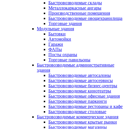
Быстровозводимые склады
Металлокаркасные ангары
Производственные помещения
Быстровозводимые овощехранилища
Торговые здания
Модульные здания
Бытовки
Автомойки
Гаражи
ФАПы
Посты охраны
Торговые павильоны
Быстровозводимые административные
здания
Быстровозводимые автосалоны
Быстровозводимые автосервисы
Быстровозводимые бизнес-центры
Быстровозводимые кинотеатры
Быстровозводимые офисные здания
Быстровозводимые паркинги
Быстровозводимые рестораны и кафе
Быстровозводимые столовые
Быстровозводимые коммерческие здания
Быстровозводимые крытые рынки
Быстровозводимые магазины