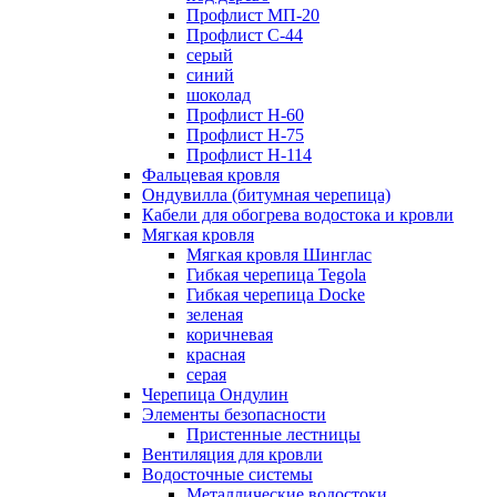
Профлист МП-20
Профлист С-44
серый
синий
шоколад
Профлист Н-60
Профлист Н-75
Профлист H-114
Фальцевая кровля
Ондувилла (битумная черепица)
Кабели для обогрева водостока и кровли
Мягкая кровля
Мягкая кровля Шинглас
Гибкая черепица Tegola
Гибкая черепица Docke
зеленая
коричневая
красная
серая
Черепица Ондулин
Элементы безопасности
Пристенные лестницы
Вентиляция для кровли
Водосточные системы
Металлические водостоки