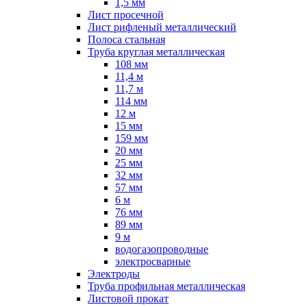
1,5 мм
Лист просечной
Лист рифленый металлический
Полоса стальная
Труба круглая металлическая
108 мм
11,4 м
11,7 м
114 мм
12 м
15 мм
159 мм
20 мм
25 мм
32 мм
57 мм
6 м
76 мм
89 мм
9 м
водогазопроводные
электросварные
Электроды
Труба профильная металлическая
Листовой прокат