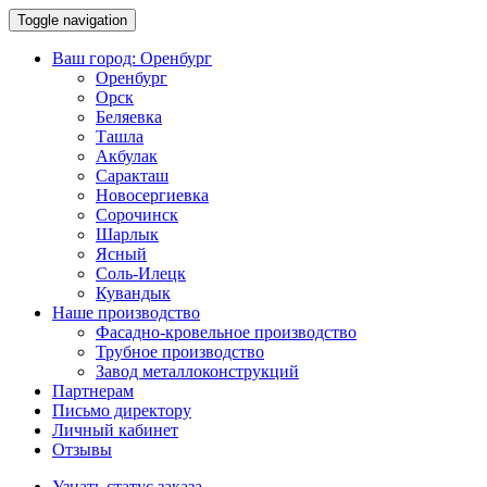
Toggle navigation
Ваш город:
Оренбург
Оренбург
Орск
Беляевка
Ташла
Акбулак
Саракташ
Новосергиевка
Сорочинск
Шарлык
Ясный
Соль-Илецк
Кувандык
Наше производство
Фасадно-кровельное производство
Трубное производство
Завод металлоконструкций
Партнерам
Письмо директору
Личный кабинет
Отзывы
Узнать статус заказа