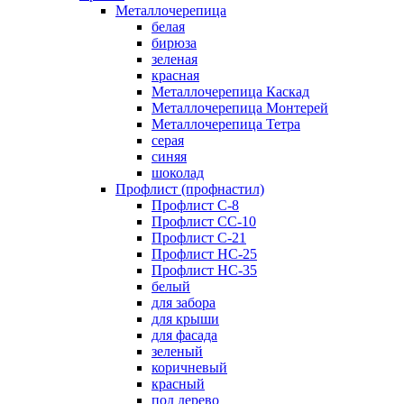
Металлочерепица
белая
бирюза
зеленая
красная
Металлочерепица Каскад
Металлочерепица Монтерей
Металлочерепица Тетра
серая
синяя
шоколад
Профлист (профнастил)
Профлист С-8
Профлист СС-10
Профлист C-21
Профлист НС-25
Профлист НС-35
белый
для забора
для крыши
для фасада
зеленый
коричневый
красный
под дерево