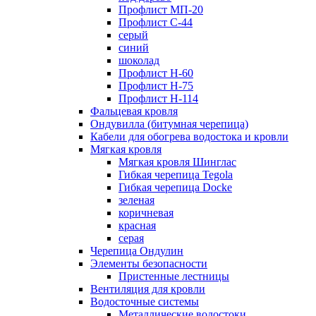
Профлист МП-20
Профлист С-44
серый
синий
шоколад
Профлист Н-60
Профлист Н-75
Профлист H-114
Фальцевая кровля
Ондувилла (битумная черепица)
Кабели для обогрева водостока и кровли
Мягкая кровля
Мягкая кровля Шинглас
Гибкая черепица Tegola
Гибкая черепица Docke
зеленая
коричневая
красная
серая
Черепица Ондулин
Элементы безопасности
Пристенные лестницы
Вентиляция для кровли
Водосточные системы
Металлические водостоки