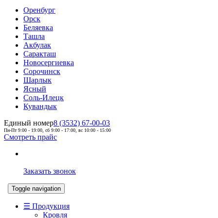
Оренбург
Орск
Беляевка
Ташла
Акбулак
Саракташ
Новосергиевка
Сорочинск
Шарлык
Ясный
Соль-Илецк
Кувандык
Единый номер
8 (3532) 67-00-03
Пн-Пт 9:00 - 19:00, сб 9:00 - 17:00, вс 10:00 - 15:00
Смотреть прайс
Заказать звонок
Toggle navigation
☰ Продукция
Кровля