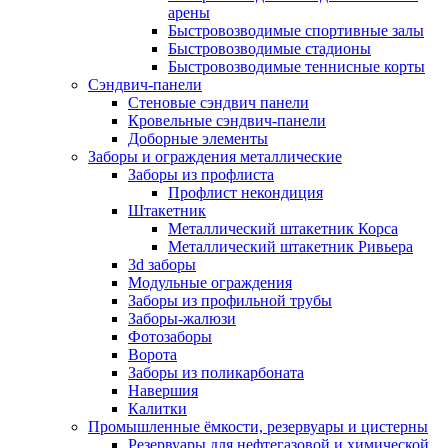
арены
Быстровозводимые спортивные залы
Быстровозводимые стадионы
Быстровозводимые теннисные корты
Сэндвич-панели
Стеновые сэндвич панели
Кровельные сэндвич-панели
Доборные элементы
Заборы и ограждения металлические
Заборы из профлиста
Профлист некондиция
Штакетник
Металлический штакетник Корса
Металлический штакетник Ривьера
3d заборы
Модульные ограждения
Заборы из профильной трубы
Заборы-жалюзи
Фотозаборы
Ворота
Заборы из поликарбоната
Навершия
Калитки
Промышленные ёмкости, резервуары и цистерны
Резервуары для нефтегазовой и химической