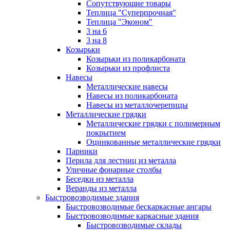
Сопутствующие товары
Теплица "Суперпрочная"
Теплица "Эконом"
3 на 6
3 на 8
Козырьки
Козырьки из поликарбоната
Козырьки из профлиста
Навесы
Металлические навесы
Навесы из поликарбоната
Навесы из металлочерепицы
Металлические грядки
Металлические грядки с полимерным
покрытием
Оцинкованные металлические грядки
Парники
Перила для лестниц из металла
Уличные фонарные столбы
Беседки из металла
Веранды из металла
Быстровозводимые здания
Быстровозводимые бескаркасные ангары
Быстровозводимые каркасные здания
Быстровозводимые склады