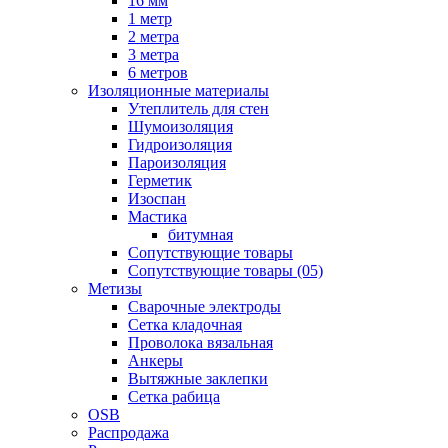
16 мм
1 метр
2 метра
3 метра
6 метров
Изоляционные материалы
Утеплитель для стен
Шумоизоляция
Гидроизоляция
Пароизоляция
Герметик
Изоспан
Мастика
битумная
Сопутствующие товары
Сопутствующие товары (05)
Метизы
Сварочные электроды
Сетка кладочная
Проволока вязальная
Анкеры
Вытяжные заклепки
Сетка рабица
OSB
Распродажа