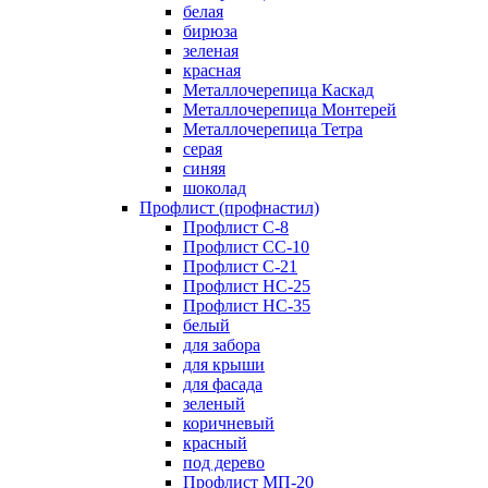
белая
бирюза
зеленая
красная
Металлочерепица Каскад
Металлочерепица Монтерей
Металлочерепица Тетра
серая
синяя
шоколад
Профлист (профнастил)
Профлист С-8
Профлист СС-10
Профлист C-21
Профлист НС-25
Профлист НС-35
белый
для забора
для крыши
для фасада
зеленый
коричневый
красный
под дерево
Профлист МП-20