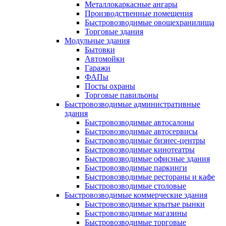
Металлокаркасные ангары
Производственные помещения
Быстровозводимые овощехранилища
Торговые здания
Модульные здания
Бытовки
Автомойки
Гаражи
ФАПы
Посты охраны
Торговые павильоны
Быстровозводимые административные
здания
Быстровозводимые автосалоны
Быстровозводимые автосервисы
Быстровозводимые бизнес-центры
Быстровозводимые кинотеатры
Быстровозводимые офисные здания
Быстровозводимые паркинги
Быстровозводимые рестораны и кафе
Быстровозводимые столовые
Быстровозводимые коммерческие здания
Быстровозводимые крытые рынки
Быстровозводимые магазины
Быстровозводимые торговые