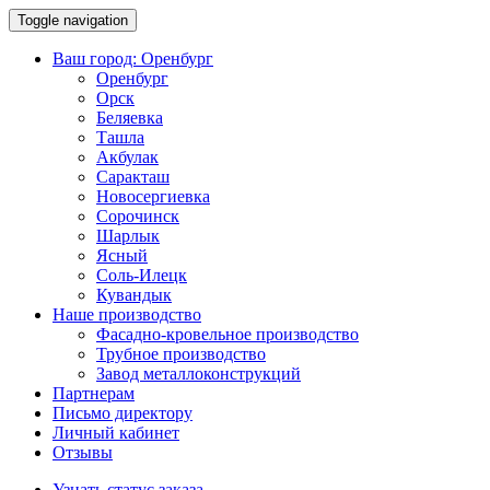
Toggle navigation
Ваш город:
Оренбург
Оренбург
Орск
Беляевка
Ташла
Акбулак
Саракташ
Новосергиевка
Сорочинск
Шарлык
Ясный
Соль-Илецк
Кувандык
Наше производство
Фасадно-кровельное производство
Трубное производство
Завод металлоконструкций
Партнерам
Письмо директору
Личный кабинет
Отзывы
Узнать статус заказа