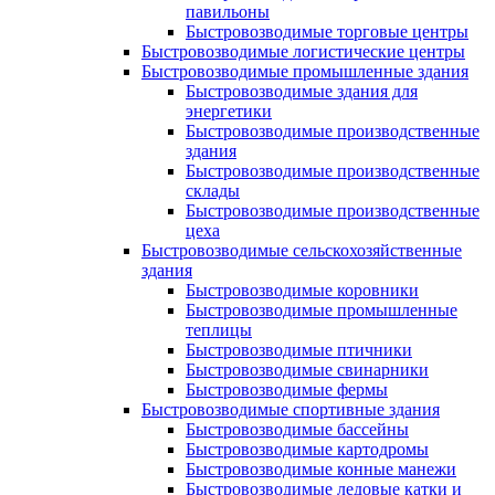
павильоны
Быстровозводимые торговые центры
Быстровозводимые логистические центры
Быстровозводимые промышленные здания
Быстровозводимые здания для
энергетики
Быстровозводимые производственные
здания
Быстровозводимые производственные
склады
Быстровозводимые производственные
цеха
Быстровозводимые сельскохозяйственные
здания
Быстровозводимые коровники
Быстровозводимые промышленные
теплицы
Быстровозводимые птичники
Быстровозводимые свинарники
Быстровозводимые фермы
Быстровозводимые спортивные здания
Быстровозводимые бассейны
Быстровозводимые картодромы
Быстровозводимые конные манежи
Быстровозводимые ледовые катки и