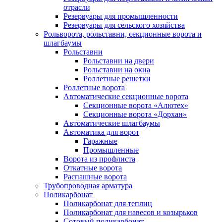
отрасли
Резервуары для промышленности
Резервуары для сельского хозяйства
Рольворота, рольставни, секционные ворота и
шлагбаумы
Рольставни
Рольставни на двери
Рольставни на окна
Роллетные решетки
Роллетные ворота
Автоматические секционные ворота
Секционные ворота «Алютех»
Секционные ворота «Дорхан»
Автоматические шлагбаумы
Автоматика для ворот
Гаражные
Промышленные
Ворота из профлиста
Откатные ворота
Распашные ворота
Трубопроводная арматура
Поликарбонат
Поликарбонат для теплиц
Поликарбонат для навесов и козырьков
Сотовый поликарбонат