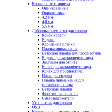
Кровельные саморезы
Оцинкованные
Окрашенные
4,2 мм
4,8 мм
5,5 мм
Доборные элементы для кровли
Конек кровли
Ендова
Карнизные планки
Планка примыкания
Ветровая планка для профнастила
Ендова для металлочерепицы
Заглушка для отлива
Конек для металлочерепицы
Конек для профнастила
Накладка ендовы
Планка примыкания для
металлочерепицы
Ветровые планки
Фронтонные планки
Снегозадержатели
Утеплитель для кровли
OSB
Кровля для промышленных зданий