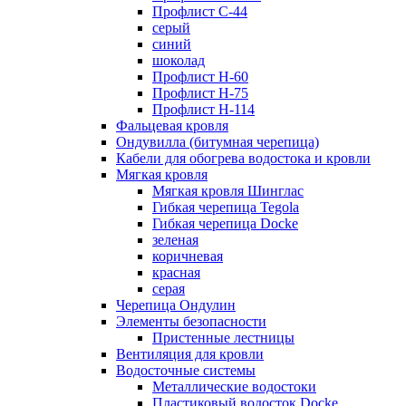
Профлист С-44
серый
синий
шоколад
Профлист Н-60
Профлист Н-75
Профлист H-114
Фальцевая кровля
Ондувилла (битумная черепица)
Кабели для обогрева водостока и кровли
Мягкая кровля
Мягкая кровля Шинглас
Гибкая черепица Tegola
Гибкая черепица Docke
зеленая
коричневая
красная
серая
Черепица Ондулин
Элементы безопасности
Пристенные лестницы
Вентиляция для кровли
Водосточные системы
Металлические водостоки
Пластиковый водосток Docke