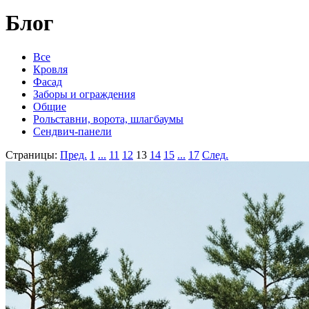
Блог
Все
Кровля
Фасад
Заборы и ограждения
Общие
Рольставни, ворота, шлагбаумы
Сендвич-панели
Страницы:
Пред.
1
...
11
12
13
14
15
...
17
След.