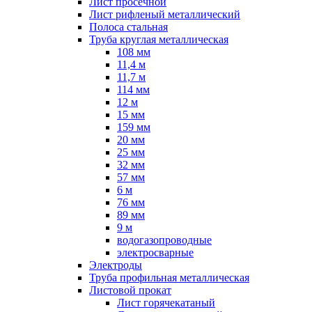
Лист просечной
Лист рифленый металлический
Полоса стальная
Труба круглая металлическая
108 мм
11,4 м
11,7 м
114 мм
12 м
15 мм
159 мм
20 мм
25 мм
32 мм
57 мм
6 м
76 мм
89 мм
9 м
водогазопроводные
электросварные
Электроды
Труба профильная металлическая
Листовой прокат
Лист горячекатаный