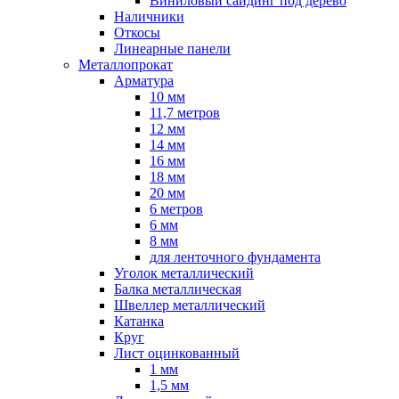
Виниловый сайдинг под дерево
Наличники
Откосы
Линеарные панели
Металлопрокат
Арматура
10 мм
11,7 метров
12 мм
14 мм
16 мм
18 мм
20 мм
6 метров
6 мм
8 мм
для ленточного фундамента
Уголок металлический
Балка металлическая
Швеллер металлический
Катанка
Круг
Лист оцинкованный
1 мм
1,5 мм