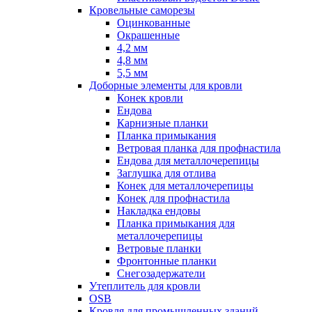
Кровельные саморезы
Оцинкованные
Окрашенные
4,2 мм
4,8 мм
5,5 мм
Доборные элементы для кровли
Конек кровли
Ендова
Карнизные планки
Планка примыкания
Ветровая планка для профнастила
Ендова для металлочерепицы
Заглушка для отлива
Конек для металлочерепицы
Конек для профнастила
Накладка ендовы
Планка примыкания для
металлочерепицы
Ветровые планки
Фронтонные планки
Снегозадержатели
Утеплитель для кровли
OSB
Кровля для промышленных зданий