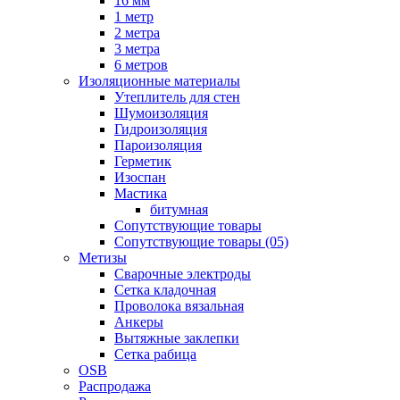
16 мм
1 метр
2 метра
3 метра
6 метров
Изоляционные материалы
Утеплитель для стен
Шумоизоляция
Гидроизоляция
Пароизоляция
Герметик
Изоспан
Мастика
битумная
Сопутствующие товары
Сопутствующие товары (05)
Метизы
Сварочные электроды
Сетка кладочная
Проволока вязальная
Анкеры
Вытяжные заклепки
Сетка рабица
OSB
Распродажа