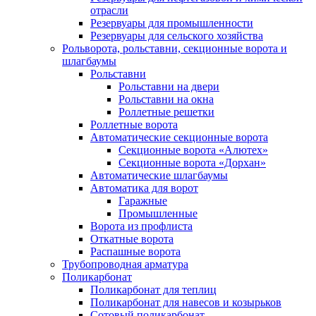
отрасли
Резервуары для промышленности
Резервуары для сельского хозяйства
Рольворота, рольставни, секционные ворота и
шлагбаумы
Рольставни
Рольставни на двери
Рольставни на окна
Роллетные решетки
Роллетные ворота
Автоматические секционные ворота
Секционные ворота «Алютех»
Секционные ворота «Дорхан»
Автоматические шлагбаумы
Автоматика для ворот
Гаражные
Промышленные
Ворота из профлиста
Откатные ворота
Распашные ворота
Трубопроводная арматура
Поликарбонат
Поликарбонат для теплиц
Поликарбонат для навесов и козырьков
Сотовый поликарбонат