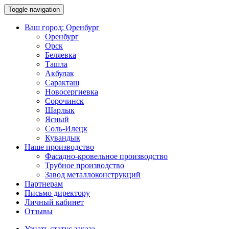
Toggle navigation
Ваш город:
Оренбург
Оренбург
Орск
Беляевка
Ташла
Акбулак
Саракташ
Новосергиевка
Сорочинск
Шарлык
Ясный
Соль-Илецк
Кувандык
Наше производство
Фасадно-кровельное производство
Трубное производство
Завод металлоконструкций
Партнерам
Письмо директору
Личный кабинет
Отзывы
Узнать статус заказа