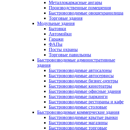
Металлокаркасные ангары
Производственные помещения
Быстровозводимые овощехранилища
Торговые здания
Модульные здания
Бытовки
Автомойки
Гаражи
ФАПы
Посты охраны
Торговые павильоны
Быстровозводимые административные
здания
Быстровозводимые автосалоны
Быстровозводимые автосервисы
Быстровозводимые бизнес-центры
Быстровозводимые кинотеатры
Быстровозводимые офисные здания
Быстровозводимые паркинги
Быстровозводимые рестораны и кафе
Быстровозводимые столовые
Быстровозводимые коммерческие здания
Быстровозводимые крытые рынки
Быстровозводимые магазины
Быстровозводимые торговые