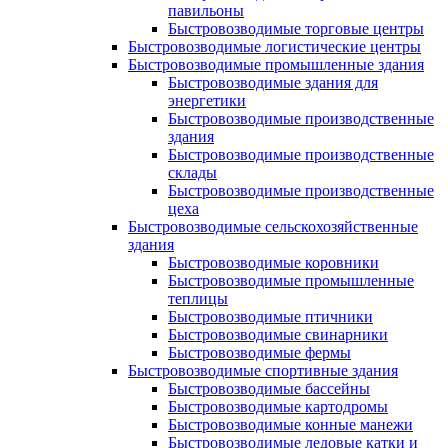
павильоны
Быстровозводимые торговые центры
Быстровозводимые логистические центры
Быстровозводимые промышленные здания
Быстровозводимые здания для
энергетики
Быстровозводимые производственные
здания
Быстровозводимые производственные
склады
Быстровозводимые производственные
цеха
Быстровозводимые сельскохозяйственные
здания
Быстровозводимые коровники
Быстровозводимые промышленные
теплицы
Быстровозводимые птичники
Быстровозводимые свинарники
Быстровозводимые фермы
Быстровозводимые спортивные здания
Быстровозводимые бассейны
Быстровозводимые картодромы
Быстровозводимые конные манежи
Быстровозводимые ледовые катки и