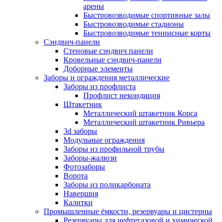
арены
Быстровозводимые спортивные залы
Быстровозводимые стадионы
Быстровозводимые теннисные корты
Сэндвич-панели
Стеновые сэндвич панели
Кровельные сэндвич-панели
Доборные элементы
Заборы и ограждения металлические
Заборы из профлиста
Профлист некондиция
Штакетник
Металлический штакетник Корса
Металлический штакетник Ривьера
3d заборы
Модульные ограждения
Заборы из профильной трубы
Заборы-жалюзи
Фотозаборы
Ворота
Заборы из поликарбоната
Навершия
Калитки
Промышленные ёмкости, резервуары и цистерны
Резервуары для нефтегазовой и химической