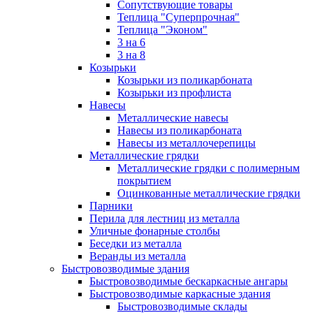
Сопутствующие товары
Теплица "Суперпрочная"
Теплица "Эконом"
3 на 6
3 на 8
Козырьки
Козырьки из поликарбоната
Козырьки из профлиста
Навесы
Металлические навесы
Навесы из поликарбоната
Навесы из металлочерепицы
Металлические грядки
Металлические грядки с полимерным
покрытием
Оцинкованные металлические грядки
Парники
Перила для лестниц из металла
Уличные фонарные столбы
Беседки из металла
Веранды из металла
Быстровозводимые здания
Быстровозводимые бескаркасные ангары
Быстровозводимые каркасные здания
Быстровозводимые склады