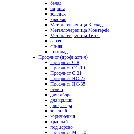
белая
бирюза
зеленая
красная
Металлочерепица Каскад
Металлочерепица Монтерей
Металлочерепица Тетра
серая
синяя
шоколад
Профлист (профнастил)
Профлист С-8
Профлист СС-10
Профлист C-21
Профлист НС-25
Профлист НС-35
белый
для забора
для крыши
для фасада
зеленый
коричневый
красный
под дерево
Профлист МП-20