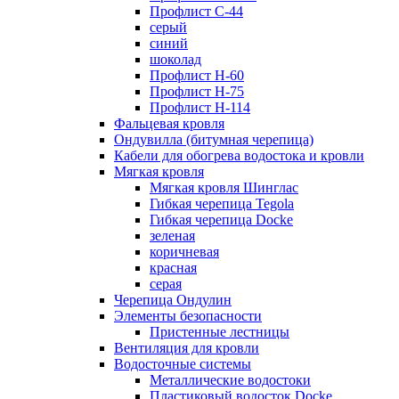
Профлист С-44
серый
синий
шоколад
Профлист Н-60
Профлист Н-75
Профлист H-114
Фальцевая кровля
Ондувилла (битумная черепица)
Кабели для обогрева водостока и кровли
Мягкая кровля
Мягкая кровля Шинглас
Гибкая черепица Tegola
Гибкая черепица Docke
зеленая
коричневая
красная
серая
Черепица Ондулин
Элементы безопасности
Пристенные лестницы
Вентиляция для кровли
Водосточные системы
Металлические водостоки
Пластиковый водосток Docke