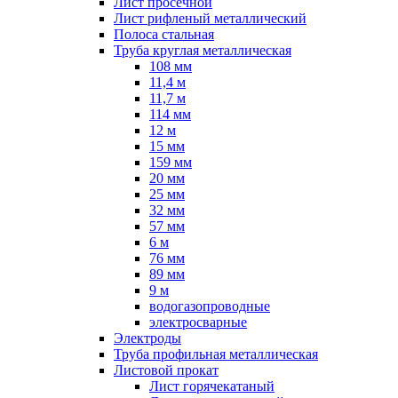
Лист просечной
Лист рифленый металлический
Полоса стальная
Труба круглая металлическая
108 мм
11,4 м
11,7 м
114 мм
12 м
15 мм
159 мм
20 мм
25 мм
32 мм
57 мм
6 м
76 мм
89 мм
9 м
водогазопроводные
электросварные
Электроды
Труба профильная металлическая
Листовой прокат
Лист горячекатаный