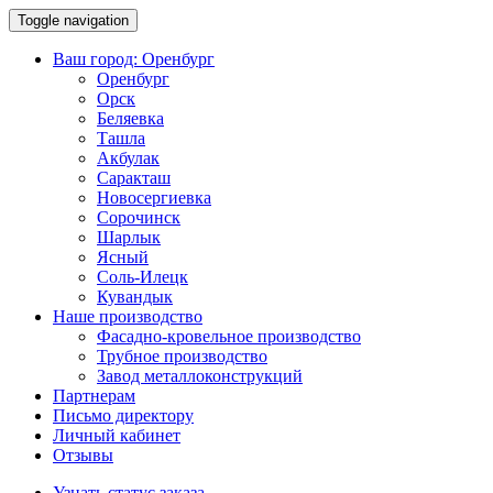
Toggle navigation
Ваш город:
Оренбург
Оренбург
Орск
Беляевка
Ташла
Акбулак
Саракташ
Новосергиевка
Сорочинск
Шарлык
Ясный
Соль-Илецк
Кувандык
Наше производство
Фасадно-кровельное производство
Трубное производство
Завод металлоконструкций
Партнерам
Письмо директору
Личный кабинет
Отзывы
Узнать статус заказа