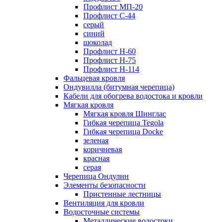
Профлист МП-20
Профлист С-44
серый
синий
шоколад
Профлист Н-60
Профлист Н-75
Профлист H-114
Фальцевая кровля
Ондувилла (битумная черепица)
Кабели для обогрева водостока и кровли
Мягкая кровля
Мягкая кровля Шинглас
Гибкая черепица Tegola
Гибкая черепица Docke
зеленая
коричневая
красная
серая
Черепица Ондулин
Элементы безопасности
Пристенные лестницы
Вентиляция для кровли
Водосточные системы
Металлические водостоки