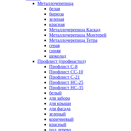
Металлочерепица
белая
бирюза
зеленая
красная
Металлочерепица Каскад
Металлочерепица Монтерей
Металлочерепица Тетра
серая
синяя
шоколад
Профлист (профнастил)
Профлист С-8
Профлист СС-10
Профлист C-21
Профлист НС-25
Профлист НС-35
белый
для забора
для крыши
для фасада
зеленый
коричневый
красный
под дерево