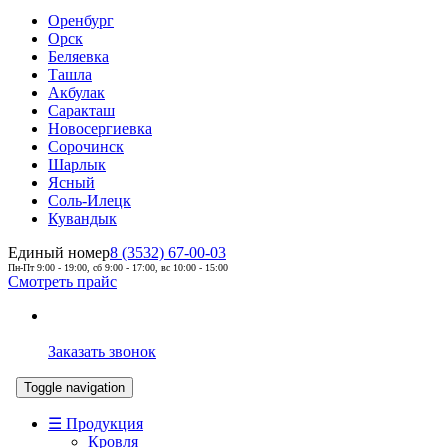
Оренбург
Орск
Беляевка
Ташла
Акбулак
Саракташ
Новосергиевка
Сорочинск
Шарлык
Ясный
Соль-Илецк
Кувандык
Единый номер
8 (3532) 67-00-03
Пн-Пт 9:00 - 19:00, сб 9:00 - 17:00, вс 10:00 - 15:00
Смотреть прайс
Заказать звонок
Toggle navigation
☰ Продукция
Кровля