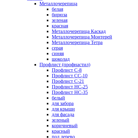
Металлочерепица
белая
бирюза
зеленая
красная
Металлочерепица Каскад
Металлочерепица Монтерей
Металлочерепица Тетра
серая
синяя
шоколад
Профлист (профнастил)
Профлист С-8
Профлист СС-10
Профлист C-21
Профлист НС-25
Профлист НС-35
белый
для забора
для крыши
для фасада
зеленый
коричневый
красный
под дерево