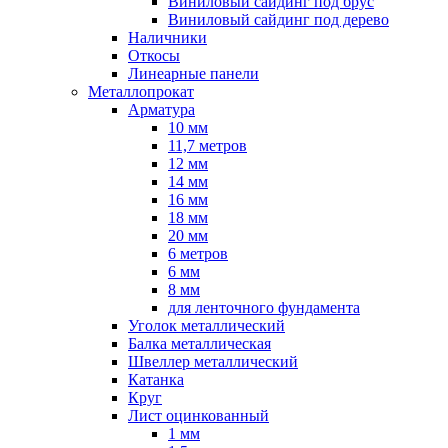
Виниловый сайдинг под брус
Виниловый сайдинг под дерево
Наличники
Откосы
Линеарные панели
Металлопрокат
Арматура
10 мм
11,7 метров
12 мм
14 мм
16 мм
18 мм
20 мм
6 метров
6 мм
8 мм
для ленточного фундамента
Уголок металлический
Балка металлическая
Швеллер металлический
Катанка
Круг
Лист оцинкованный
1 мм