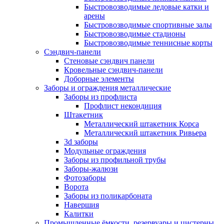
Быстровозводимые ледовые катки и
арены
Быстровозводимые спортивные залы
Быстровозводимые стадионы
Быстровозводимые теннисные корты
Сэндвич-панели
Стеновые сэндвич панели
Кровельные сэндвич-панели
Доборные элементы
Заборы и ограждения металлические
Заборы из профлиста
Профлист некондиция
Штакетник
Металлический штакетник Корса
Металлический штакетник Ривьера
3d заборы
Модульные ограждения
Заборы из профильной трубы
Заборы-жалюзи
Фотозаборы
Ворота
Заборы из поликарбоната
Навершия
Калитки
Промышленные ёмкости, резервуары и цистерны