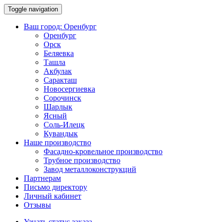
Toggle navigation
Ваш город:
Оренбург
Оренбург
Орск
Беляевка
Ташла
Акбулак
Саракташ
Новосергиевка
Сорочинск
Шарлык
Ясный
Соль-Илецк
Кувандык
Наше производство
Фасадно-кровельное производство
Трубное производство
Завод металлоконструкций
Партнерам
Письмо директору
Личный кабинет
Отзывы
Узнать статус заказа