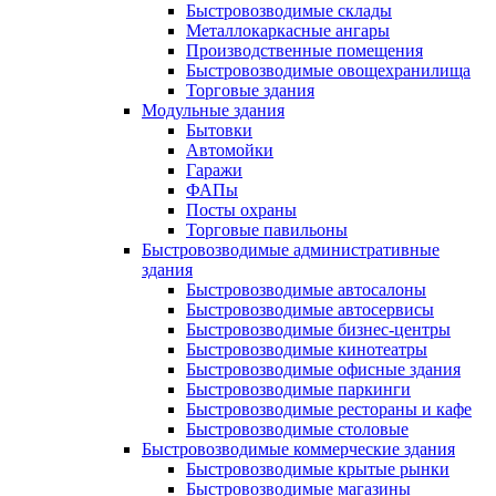
Быстровозводимые склады
Металлокаркасные ангары
Производственные помещения
Быстровозводимые овощехранилища
Торговые здания
Модульные здания
Бытовки
Автомойки
Гаражи
ФАПы
Посты охраны
Торговые павильоны
Быстровозводимые административные
здания
Быстровозводимые автосалоны
Быстровозводимые автосервисы
Быстровозводимые бизнес-центры
Быстровозводимые кинотеатры
Быстровозводимые офисные здания
Быстровозводимые паркинги
Быстровозводимые рестораны и кафе
Быстровозводимые столовые
Быстровозводимые коммерческие здания
Быстровозводимые крытые рынки
Быстровозводимые магазины