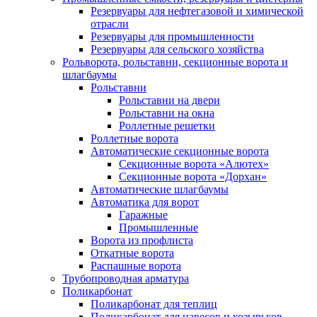
Резервуары для нефтегазовой и химической
отрасли
Резервуары для промышленности
Резервуары для сельского хозяйства
Рольворота, рольставни, секционные ворота и
шлагбаумы
Рольставни
Рольставни на двери
Рольставни на окна
Роллетные решетки
Роллетные ворота
Автоматические секционные ворота
Секционные ворота «Алютех»
Секционные ворота «Дорхан»
Автоматические шлагбаумы
Автоматика для ворот
Гаражные
Промышленные
Ворота из профлиста
Откатные ворота
Распашные ворота
Трубопроводная арматура
Поликарбонат
Поликарбонат для теплиц
Поликарбонат для навесов и козырьков