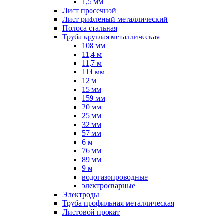
1,5 мм
Лист просечной
Лист рифленый металлический
Полоса стальная
Труба круглая металлическая
108 мм
11,4 м
11,7 м
114 мм
12 м
15 мм
159 мм
20 мм
25 мм
32 мм
57 мм
6 м
76 мм
89 мм
9 м
водогазопроводные
электросварные
Электроды
Труба профильная металлическая
Листовой прокат