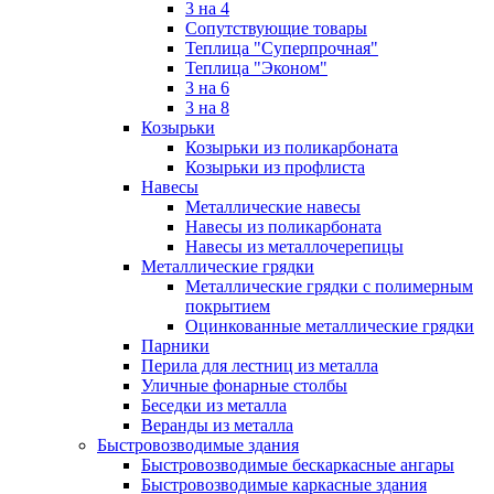
3 на 4
Сопутствующие товары
Теплица "Суперпрочная"
Теплица "Эконом"
3 на 6
3 на 8
Козырьки
Козырьки из поликарбоната
Козырьки из профлиста
Навесы
Металлические навесы
Навесы из поликарбоната
Навесы из металлочерепицы
Металлические грядки
Металлические грядки с полимерным
покрытием
Оцинкованные металлические грядки
Парники
Перила для лестниц из металла
Уличные фонарные столбы
Беседки из металла
Веранды из металла
Быстровозводимые здания
Быстровозводимые бескаркасные ангары
Быстровозводимые каркасные здания