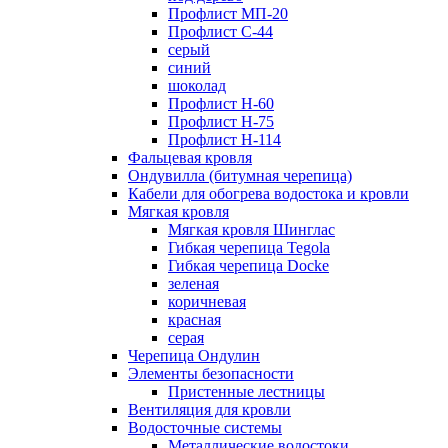
Профлист МП-20
Профлист С-44
серый
синий
шоколад
Профлист Н-60
Профлист Н-75
Профлист H-114
Фальцевая кровля
Ондувилла (битумная черепица)
Кабели для обогрева водостока и кровли
Мягкая кровля
Мягкая кровля Шинглас
Гибкая черепица Tegola
Гибкая черепица Docke
зеленая
коричневая
красная
серая
Черепица Ондулин
Элементы безопасности
Пристенные лестницы
Вентиляция для кровли
Водосточные системы
Металлические водостоки