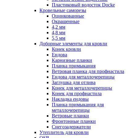
Пластиковый водосток Docke
Кровельные саморезы
Оцинкованные
Окрашенные
4,2 мм
4,8 мм
5,5 мм
Доборные элементы для кровли
Конек кровли
Ендова
Карнизные планки
Планка примыкания
Ветровая планка для профнастила
Ендова для металлочерепицы
Заглушка для отлива
Конек для металлочерепицы
Конек для профнастила
Накладка ендовы
Планка примыкания для
металлочерепицы
Ветровые планки
Фронтонные планки
Снегозадержатели
Утеплитель для кровли
OSB