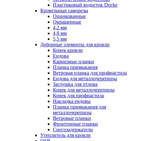
Пластиковый водосток Docke
Кровельные саморезы
Оцинкованные
Окрашенные
4,2 мм
4,8 мм
5,5 мм
Доборные элементы для кровли
Конек кровли
Ендова
Карнизные планки
Планка примыкания
Ветровая планка для профнастила
Ендова для металлочерепицы
Заглушка для отлива
Конек для металлочерепицы
Конек для профнастила
Накладка ендовы
Планка примыкания для
металлочерепицы
Ветровые планки
Фронтонные планки
Снегозадержатели
Утеплитель для кровли
OSB