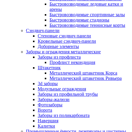
Быстровозводимые ледовые катки и
арены
Быстровозводимые спортивные залы
Быстровозводимые стадионы
Быстровозводимые теннисные корты
Сэндвич-панели
Стеновые сэндвич панели
Кровельные сэндвич-панели
Доборные элементы
Заборы и ограждения металлические
Заборы из профлиста
Профлист некондиция
Штакетник
Металлический штакетник Корса
Металлический штакетник Ривьера
3d заборы
Модульные ограждения
Заборы из профильной трубы
Заборы-жалюзи
Фотозаборы
Ворота
Заборы из поликарбоната
Навершия
Калитки
Промышленные ёмкости, резервуары и цистерны