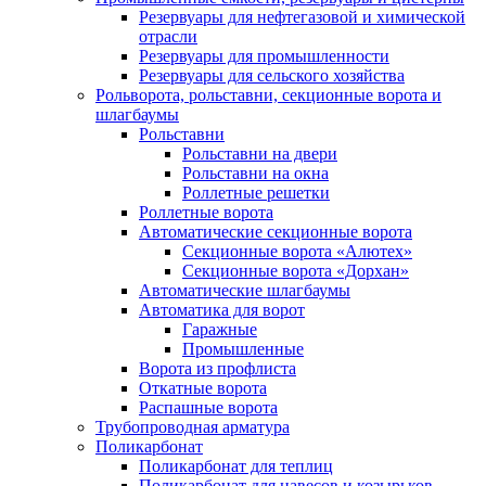
Резервуары для нефтегазовой и химической
отрасли
Резервуары для промышленности
Резервуары для сельского хозяйства
Рольворота, рольставни, секционные ворота и
шлагбаумы
Рольставни
Рольставни на двери
Рольставни на окна
Роллетные решетки
Роллетные ворота
Автоматические секционные ворота
Секционные ворота «Алютех»
Секционные ворота «Дорхан»
Автоматические шлагбаумы
Автоматика для ворот
Гаражные
Промышленные
Ворота из профлиста
Откатные ворота
Распашные ворота
Трубопроводная арматура
Поликарбонат
Поликарбонат для теплиц
Поликарбонат для навесов и козырьков