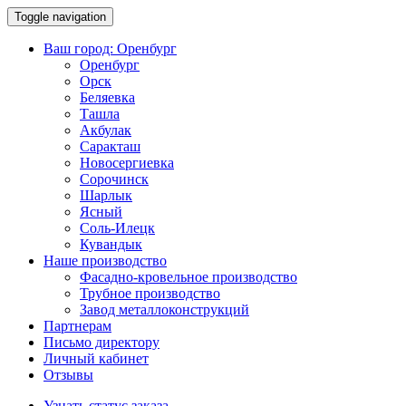
Toggle navigation
Ваш город:
Оренбург
Оренбург
Орск
Беляевка
Ташла
Акбулак
Саракташ
Новосергиевка
Сорочинск
Шарлык
Ясный
Соль-Илецк
Кувандык
Наше производство
Фасадно-кровельное производство
Трубное производство
Завод металлоконструкций
Партнерам
Письмо директору
Личный кабинет
Отзывы
Узнать статус заказа