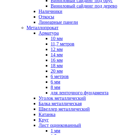
Виниловый сайдинг под брус
Виниловый сайдинг под дерево
Наличники
Откосы
Линеарные панели
Металлопрокат
Арматура
10 мм
11,7 метров
12 мм
14 мм
16 мм
18 мм
20 мм
6 метров
6 мм
8 мм
для ленточного фундамента
Уголок металлический
Балка металлическая
Швеллер металлический
Катанка
Круг
Лист оцинкованный
1 мм