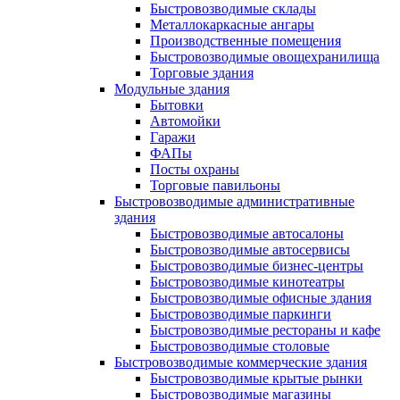
Быстровозводимые склады
Металлокаркасные ангары
Производственные помещения
Быстровозводимые овощехранилища
Торговые здания
Модульные здания
Бытовки
Автомойки
Гаражи
ФАПы
Посты охраны
Торговые павильоны
Быстровозводимые административные
здания
Быстровозводимые автосалоны
Быстровозводимые автосервисы
Быстровозводимые бизнес-центры
Быстровозводимые кинотеатры
Быстровозводимые офисные здания
Быстровозводимые паркинги
Быстровозводимые рестораны и кафе
Быстровозводимые столовые
Быстровозводимые коммерческие здания
Быстровозводимые крытые рынки
Быстровозводимые магазины