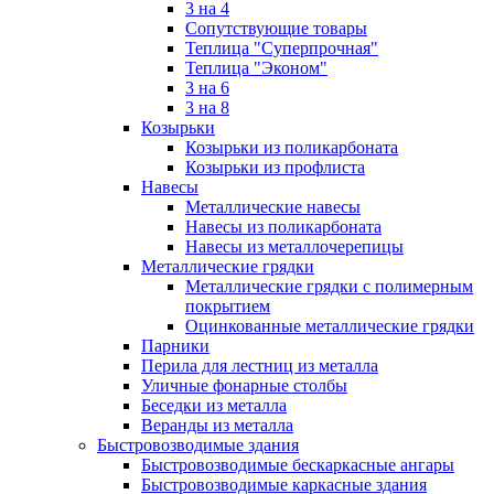
3 на 4
Сопутствующие товары
Теплица "Суперпрочная"
Теплица "Эконом"
3 на 6
3 на 8
Козырьки
Козырьки из поликарбоната
Козырьки из профлиста
Навесы
Металлические навесы
Навесы из поликарбоната
Навесы из металлочерепицы
Металлические грядки
Металлические грядки с полимерным
покрытием
Оцинкованные металлические грядки
Парники
Перила для лестниц из металла
Уличные фонарные столбы
Беседки из металла
Веранды из металла
Быстровозводимые здания
Быстровозводимые бескаркасные ангары
Быстровозводимые каркасные здания