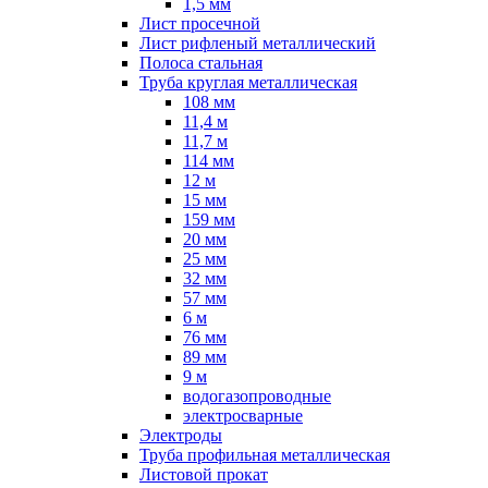
1,5 мм
Лист просечной
Лист рифленый металлический
Полоса стальная
Труба круглая металлическая
108 мм
11,4 м
11,7 м
114 мм
12 м
15 мм
159 мм
20 мм
25 мм
32 мм
57 мм
6 м
76 мм
89 мм
9 м
водогазопроводные
электросварные
Электроды
Труба профильная металлическая
Листовой прокат