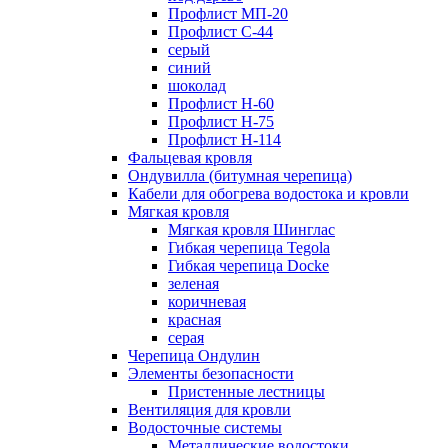
Профлист МП-20
Профлист С-44
серый
синий
шоколад
Профлист Н-60
Профлист Н-75
Профлист H-114
Фальцевая кровля
Ондувилла (битумная черепица)
Кабели для обогрева водостока и кровли
Мягкая кровля
Мягкая кровля Шинглас
Гибкая черепица Tegola
Гибкая черепица Docke
зеленая
коричневая
красная
серая
Черепица Ондулин
Элементы безопасности
Пристенные лестницы
Вентиляция для кровли
Водосточные системы
Металлические водостоки