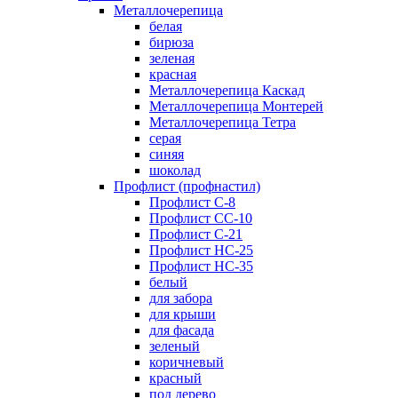
Металлочерепица
белая
бирюза
зеленая
красная
Металлочерепица Каскад
Металлочерепица Монтерей
Металлочерепица Тетра
серая
синяя
шоколад
Профлист (профнастил)
Профлист С-8
Профлист СС-10
Профлист C-21
Профлист НС-25
Профлист НС-35
белый
для забора
для крыши
для фасада
зеленый
коричневый
красный
под дерево