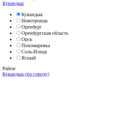
Кувандык
Кувандык
Новотроицк
Оренбург
Оренбургская область
Орск
Пономаревка
Соль-Илецк
Ясный
Район
Кувандык (по городу)