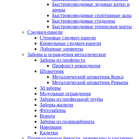
Быстровозводимые ледовые катки и
арены
Быстровозводимые спортивные залы
Быстровозводимые стадионы
Быстровозводимые теннисные корты
Сэндвич-панели
Стеновые сэндвич панели
Кровельные сэндвич-панели
Доборные элементы
Заборы и ограждения металлические
Заборы из профлиста
Профлист некондиция
Штакетник
Металлический штакетник Корса
Металлический штакетник Ривьера
3d заборы
Модульные ограждения
Заборы из профильной трубы
Заборы-жалюзи
Фотозаборы
Ворота
Заборы из поликарбоната
Навершия
Калитки
Промышленные ёмкости, резервуары и цистерны