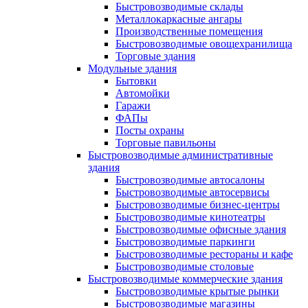
Быстровозводимые склады
Металлокаркасные ангары
Производственные помещения
Быстровозводимые овощехранилища
Торговые здания
Модульные здания
Бытовки
Автомойки
Гаражи
ФАПы
Посты охраны
Торговые павильоны
Быстровозводимые административные
здания
Быстровозводимые автосалоны
Быстровозводимые автосервисы
Быстровозводимые бизнес-центры
Быстровозводимые кинотеатры
Быстровозводимые офисные здания
Быстровозводимые паркинги
Быстровозводимые рестораны и кафе
Быстровозводимые столовые
Быстровозводимые коммерческие здания
Быстровозводимые крытые рынки
Быстровозводимые магазины