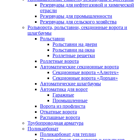
Резервуары для нефтегазовой и химической
отрасли
Резервуары для промышленности
Резервуары для сельского хозяйства
Рольворота, рольставни, секционные ворота и
шлагбаумы
Рольставни
Рольставни на двери
Рольставни на окна
Роллетные решетки
Роллетные ворота
Автоматические секционные ворота
Секционные ворота «Алютех»
Секционные ворота «Дорхан»
Автоматические шлагбаумы
Автоматика для ворот
Гаражные
Промышленные
Ворота из профлиста
Откатные ворота
Распашные ворота
Трубопроводная арматура
Поликарбонат
Поликарбонат для теплиц
Поликарбонат для навесов и козырьков