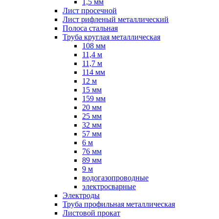
1,5 мм
Лист просечной
Лист рифленый металлический
Полоса стальная
Труба круглая металлическая
108 мм
11,4 м
11,7 м
114 мм
12 м
15 мм
159 мм
20 мм
25 мм
32 мм
57 мм
6 м
76 мм
89 мм
9 м
водогазопроводные
электросварные
Электроды
Труба профильная металлическая
Листовой прокат