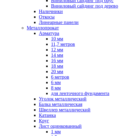
Виниловый сайдинг под брус
Виниловый сайдинг под дерево
Наличники
Откосы
Линеарные панели
Металлопрокат
Арматура
10 мм
11,7 метров
12 мм
14 мм
16 мм
18 мм
20 мм
6 метров
6 мм
8 мм
для ленточного фундамента
Уголок металлический
Балка металлическая
Швеллер металлический
Катанка
Круг
Лист оцинкованный
1 мм