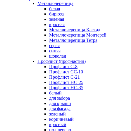
Металлочерепица
белая
бирюза
зеленая
красная
Металлочерепица Каскад
Металлочерепица Монтерей
Металлочерепица Тетра
серая
синяя
шоколад
Профлист (профнастил)
Профлист С-8
Профлист СС-10
Профлист C-21
Профлист НС-25
Профлист НС-35
белый
для забора
для крыши
для фасада
зеленый
коричневый
красный
под дерево