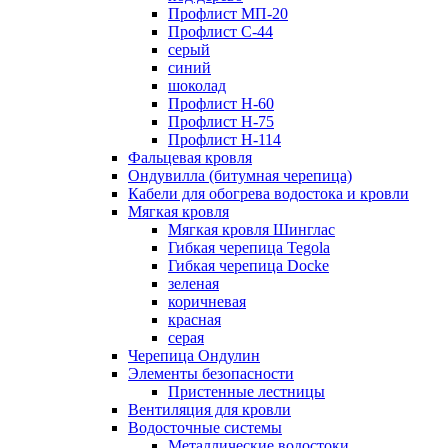
Профлист МП-20
Профлист С-44
серый
синий
шоколад
Профлист Н-60
Профлист Н-75
Профлист H-114
Фальцевая кровля
Ондувилла (битумная черепица)
Кабели для обогрева водостока и кровли
Мягкая кровля
Мягкая кровля Шинглас
Гибкая черепица Tegola
Гибкая черепица Docke
зеленая
коричневая
красная
серая
Черепица Ондулин
Элементы безопасности
Пристенные лестницы
Вентиляция для кровли
Водосточные системы
Металлические водостоки