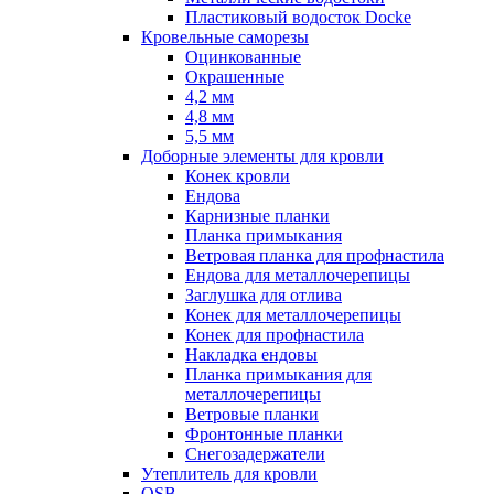
Пластиковый водосток Docke
Кровельные саморезы
Оцинкованные
Окрашенные
4,2 мм
4,8 мм
5,5 мм
Доборные элементы для кровли
Конек кровли
Ендова
Карнизные планки
Планка примыкания
Ветровая планка для профнастила
Ендова для металлочерепицы
Заглушка для отлива
Конек для металлочерепицы
Конек для профнастила
Накладка ендовы
Планка примыкания для
металлочерепицы
Ветровые планки
Фронтонные планки
Снегозадержатели
Утеплитель для кровли
OSB