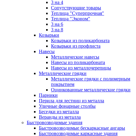
3 на 4
Сопутствующие товары
Теплица "Суперпрочная"
Теплица "Эконом"
3 на 6
3 на 8
Козырьки
Козырьки из поликарбоната
Козырьки из профлиста
Навесы
Металлические навесы
Навесы из поликарбоната
Навесы из металлочерепицы
Металлические грядки
Металлические грядки с полимерным
покрытием
Оцинкованные металлические грядки
Парники
Перила для лестниц из металла
Уличные фонарные столбы
Беседки из металла
Веранды из металла
Быстровозводимые здания
Быстровозводимые бескаркасные ангары
Быстровозводимые каркасные здания