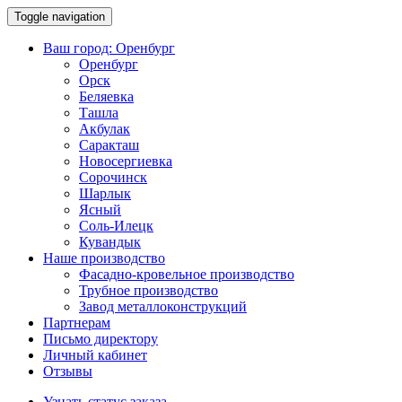
Toggle navigation
Ваш город:
Оренбург
Оренбург
Орск
Беляевка
Ташла
Акбулак
Саракташ
Новосергиевка
Сорочинск
Шарлык
Ясный
Соль-Илецк
Кувандык
Наше производство
Фасадно-кровельное производство
Трубное производство
Завод металлоконструкций
Партнерам
Письмо директору
Личный кабинет
Отзывы
Узнать статус заказа