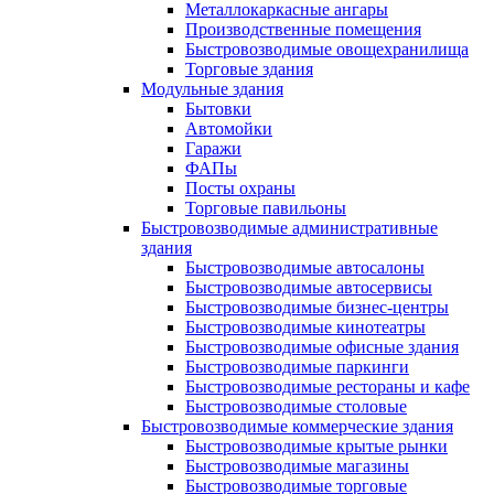
Металлокаркасные ангары
Производственные помещения
Быстровозводимые овощехранилища
Торговые здания
Модульные здания
Бытовки
Автомойки
Гаражи
ФАПы
Посты охраны
Торговые павильоны
Быстровозводимые административные
здания
Быстровозводимые автосалоны
Быстровозводимые автосервисы
Быстровозводимые бизнес-центры
Быстровозводимые кинотеатры
Быстровозводимые офисные здания
Быстровозводимые паркинги
Быстровозводимые рестораны и кафе
Быстровозводимые столовые
Быстровозводимые коммерческие здания
Быстровозводимые крытые рынки
Быстровозводимые магазины
Быстровозводимые торговые