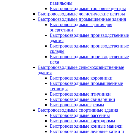
павильоны
Быстровозводимые торговые центры
Быстровозводимые логистические центры
Быстровозводимые промышленные здания
Быстровозводимые здания для
энергетики
Быстровозводимые производственные
здания
Быстровозводимые производственные
склады
Быстровозводимые производственные
цеха
Быстровозводимые сельскохозяйственные
здания
Быстровозводимые коровники
Быстровозводимые промышленные
теплицы
Быстровозводимые птичники
Быстровозводимые свинарники
Быстровозводимые фермы
Быстровозводимые спортивные здания
Быстровозводимые бассейны
Быстровозводимые картодромы
Быстровозводимые конные манежи
Быстровозводимые ледовые катки и