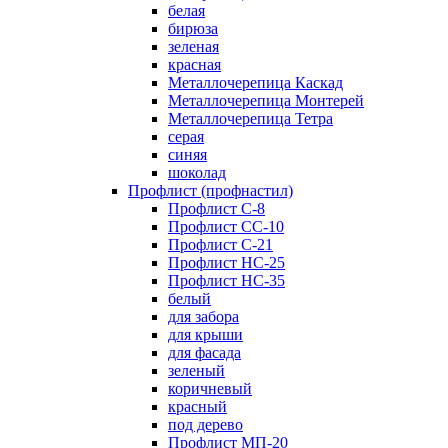
белая
бирюза
зеленая
красная
Металлочерепица Каскад
Металлочерепица Монтерей
Металлочерепица Тетра
серая
синяя
шоколад
Профлист (профнастил)
Профлист С-8
Профлист СС-10
Профлист C-21
Профлист НС-25
Профлист НС-35
белый
для забора
для крыши
для фасада
зеленый
коричневый
красный
под дерево
Профлист МП-20