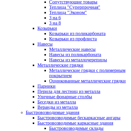
Сопутствующие товары
Теплица "Суперпрочная"
Теплица "Эконом"
3 на 6
3 на 8
Козырьки
Козырьки из поликарбоната
Козырьки из профлиста
Навесы
Металлические навесы
Навесы из поликарбоната
Навесы из металлочерепицы
Металлические грядки
Металлические грядки с полимерным
покрытием
Оцинкованные металлические грядки
Парники
Перила для лестниц из металла
Уличные фонарные столбы
Беседки из металла
Веранды из металла
Быстровозводимые здания
Быстровозводимые бескаркасные ангары
Быстровозводимые каркасные здания
Быстровозводимые склады