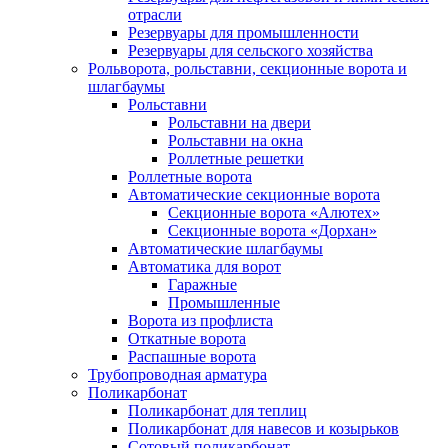
отрасли
Резервуары для промышленности
Резервуары для сельского хозяйства
Рольворота, рольставни, секционные ворота и
шлагбаумы
Рольставни
Рольставни на двери
Рольставни на окна
Роллетные решетки
Роллетные ворота
Автоматические секционные ворота
Секционные ворота «Алютех»
Секционные ворота «Дорхан»
Автоматические шлагбаумы
Автоматика для ворот
Гаражные
Промышленные
Ворота из профлиста
Откатные ворота
Распашные ворота
Трубопроводная арматура
Поликарбонат
Поликарбонат для теплиц
Поликарбонат для навесов и козырьков
Сотовый поликарбонат