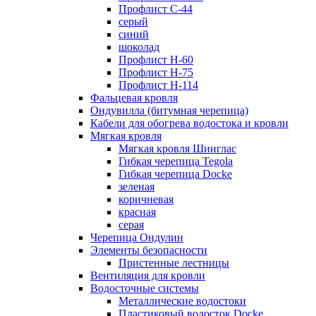
Профлист С-44
серый
синий
шоколад
Профлист Н-60
Профлист Н-75
Профлист H-114
Фальцевая кровля
Ондувилла (битумная черепица)
Кабели для обогрева водостока и кровли
Мягкая кровля
Мягкая кровля Шинглас
Гибкая черепица Tegola
Гибкая черепица Docke
зеленая
коричневая
красная
серая
Черепица Ондулин
Элементы безопасности
Пристенные лестницы
Вентиляция для кровли
Водосточные системы
Металлические водостоки
Пластиковый водосток Docke