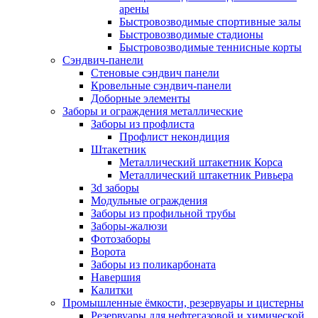
арены
Быстровозводимые спортивные залы
Быстровозводимые стадионы
Быстровозводимые теннисные корты
Сэндвич-панели
Стеновые сэндвич панели
Кровельные сэндвич-панели
Доборные элементы
Заборы и ограждения металлические
Заборы из профлиста
Профлист некондиция
Штакетник
Металлический штакетник Корса
Металлический штакетник Ривьера
3d заборы
Модульные ограждения
Заборы из профильной трубы
Заборы-жалюзи
Фотозаборы
Ворота
Заборы из поликарбоната
Навершия
Калитки
Промышленные ёмкости, резервуары и цистерны
Резервуары для нефтегазовой и химической