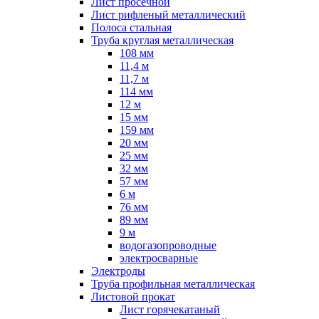
Лист просечной
Лист рифленый металлический
Полоса стальная
Труба круглая металлическая
108 мм
11,4 м
11,7 м
114 мм
12 м
15 мм
159 мм
20 мм
25 мм
32 мм
57 мм
6 м
76 мм
89 мм
9 м
водогазопроводные
электросварные
Электроды
Труба профильная металлическая
Листовой прокат
Лист горячекатаный