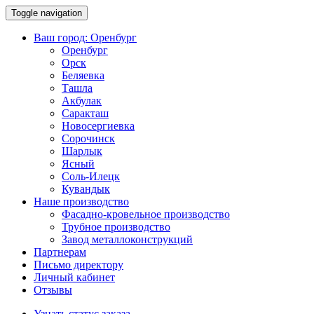
Toggle navigation
Ваш город:
Оренбург
Оренбург
Орск
Беляевка
Ташла
Акбулак
Саракташ
Новосергиевка
Сорочинск
Шарлык
Ясный
Соль-Илецк
Кувандык
Наше производство
Фасадно-кровельное производство
Трубное производство
Завод металлоконструкций
Партнерам
Письмо директору
Личный кабинет
Отзывы
Узнать статус заказа