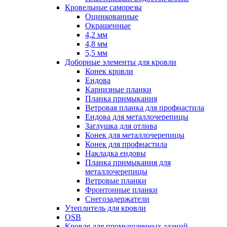
Кровельные саморезы
Оцинкованные
Окрашенные
4,2 мм
4,8 мм
5,5 мм
Доборные элементы для кровли
Конек кровли
Ендова
Карнизные планки
Планка примыкания
Ветровая планка для профнастила
Ендова для металлочерепицы
Заглушка для отлива
Конек для металлочерепицы
Конек для профнастила
Накладка ендовы
Планка примыкания для
металлочерепицы
Ветровые планки
Фронтонные планки
Снегозадержатели
Утеплитель для кровли
OSB
Кровля для промышленных зданий