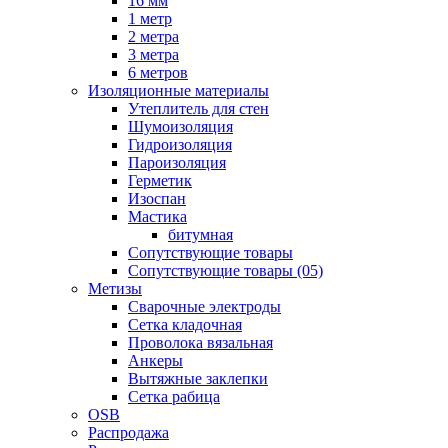
16 мм
1 метр
2 метра
3 метра
6 метров
Изоляционные материалы
Утеплитель для стен
Шумоизоляция
Гидроизоляция
Пароизоляция
Герметик
Изоспан
Мастика
битумная
Сопутствующие товары
Сопутствующие товары (05)
Метизы
Сварочные электроды
Сетка кладочная
Проволока вязальная
Анкеры
Вытяжные заклепки
Сетка рабица
OSB
Распродажа