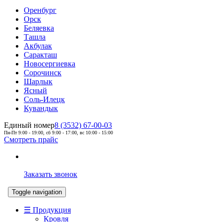
Оренбург
Орск
Беляевка
Ташла
Акбулак
Саракташ
Новосергиевка
Сорочинск
Шарлык
Ясный
Соль-Илецк
Кувандык
Единый номер
8 (3532) 67-00-03
Пн-Пт 9:00 - 19:00, сб 9:00 - 17:00, вс 10:00 - 15:00
Смотреть прайс
Заказать звонок
Toggle navigation
☰ Продукция
Кровля