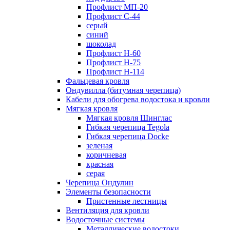
Профлист МП-20
Профлист С-44
серый
синий
шоколад
Профлист Н-60
Профлист Н-75
Профлист H-114
Фальцевая кровля
Ондувилла (битумная черепица)
Кабели для обогрева водостока и кровли
Мягкая кровля
Мягкая кровля Шинглас
Гибкая черепица Tegola
Гибкая черепица Docke
зеленая
коричневая
красная
серая
Черепица Ондулин
Элементы безопасности
Пристенные лестницы
Вентиляция для кровли
Водосточные системы
Металлические водостоки