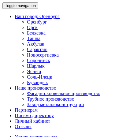
Toggle navigation
Ваш город:
Оренбург
Оренбург
Орск
Беляевка
Ташла
Акбулак
Саракташ
Новосергиевка
Сорочинск
Шарлык
Ясный
Соль-Илецк
Кувандык
Наше производство
Фасадно-кровельное производство
Трубное производство
Завод металлоконструкций
Партнерам
Письмо директору
Личный кабинет
Отзывы
Узнать статус заказа