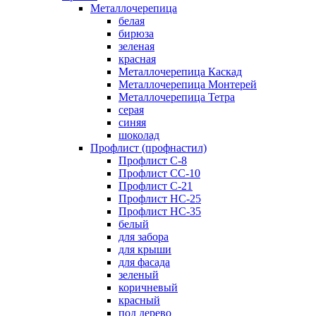
Металлочерепица
белая
бирюза
зеленая
красная
Металлочерепица Каскад
Металлочерепица Монтерей
Металлочерепица Тетра
серая
синяя
шоколад
Профлист (профнастил)
Профлист С-8
Профлист СС-10
Профлист C-21
Профлист НС-25
Профлист НС-35
белый
для забора
для крыши
для фасада
зеленый
коричневый
красный
под дерево