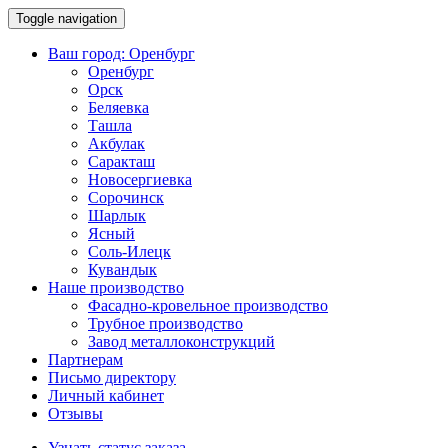
Toggle navigation
Ваш город:
Оренбург
Оренбург
Орск
Беляевка
Ташла
Акбулак
Саракташ
Новосергиевка
Сорочинск
Шарлык
Ясный
Соль-Илецк
Кувандык
Наше производство
Фасадно-кровельное производство
Трубное производство
Завод металлоконструкций
Партнерам
Письмо директору
Личный кабинет
Отзывы
Узнать статус заказа