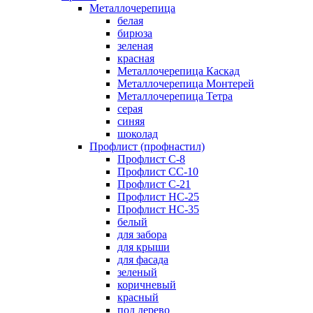
Металлочерепица
белая
бирюза
зеленая
красная
Металлочерепица Каскад
Металлочерепица Монтерей
Металлочерепица Тетра
серая
синяя
шоколад
Профлист (профнастил)
Профлист С-8
Профлист СС-10
Профлист C-21
Профлист НС-25
Профлист НС-35
белый
для забора
для крыши
для фасада
зеленый
коричневый
красный
под дерево