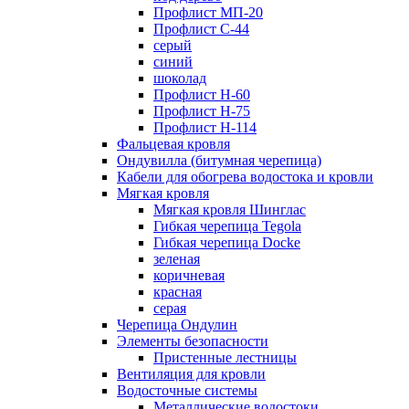
Профлист МП-20
Профлист С-44
серый
синий
шоколад
Профлист Н-60
Профлист Н-75
Профлист H-114
Фальцевая кровля
Ондувилла (битумная черепица)
Кабели для обогрева водостока и кровли
Мягкая кровля
Мягкая кровля Шинглас
Гибкая черепица Tegola
Гибкая черепица Docke
зеленая
коричневая
красная
серая
Черепица Ондулин
Элементы безопасности
Пристенные лестницы
Вентиляция для кровли
Водосточные системы
Металлические водостоки