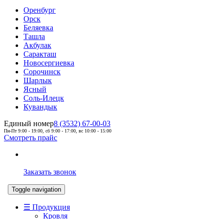
Оренбург
Орск
Беляевка
Ташла
Акбулак
Саракташ
Новосергиевка
Сорочинск
Шарлык
Ясный
Соль-Илецк
Кувандык
Единый номер
8 (3532) 67-00-03
Пн-Пт 9:00 - 19:00, сб 9:00 - 17:00, вс 10:00 - 15:00
Смотреть прайс
Заказать звонок
Toggle navigation
☰ Продукция
Кровля