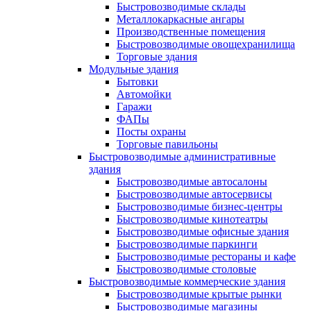
Быстровозводимые склады
Металлокаркасные ангары
Производственные помещения
Быстровозводимые овощехранилища
Торговые здания
Модульные здания
Бытовки
Автомойки
Гаражи
ФАПы
Посты охраны
Торговые павильоны
Быстровозводимые административные
здания
Быстровозводимые автосалоны
Быстровозводимые автосервисы
Быстровозводимые бизнес-центры
Быстровозводимые кинотеатры
Быстровозводимые офисные здания
Быстровозводимые паркинги
Быстровозводимые рестораны и кафе
Быстровозводимые столовые
Быстровозводимые коммерческие здания
Быстровозводимые крытые рынки
Быстровозводимые магазины