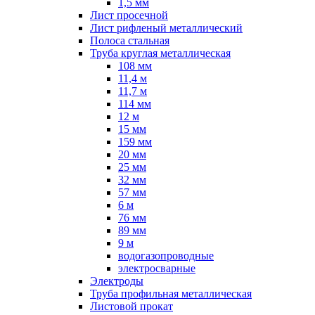
1,5 мм
Лист просечной
Лист рифленый металлический
Полоса стальная
Труба круглая металлическая
108 мм
11,4 м
11,7 м
114 мм
12 м
15 мм
159 мм
20 мм
25 мм
32 мм
57 мм
6 м
76 мм
89 мм
9 м
водогазопроводные
электросварные
Электроды
Труба профильная металлическая
Листовой прокат