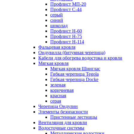
Профлист МП-20
Профлист С-44
серый
синий
шоколад
Профлист Н-60
Профлист Н-75
Профлист H-114
Фальцевая кровля
Ондувилла (битумная черепица)
Кабели для обогрева водостока и кровли
Мягкая кровля
Мягкая кровля Шинглас
Гибкая черепица Tegola
Гибкая черепица Docke
зеленая
коричневая
красная
серая
Черепица Ондулин
Элементы безопасности
Пристенные лестницы
Вентиляция для кровли
Водосточные системы
Металлические водостоки