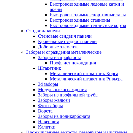
Быстровозводимые ледовые катки и
арены
Быстровозводимые спортивные залы
Быстровозводимые стадионы
Быстровозводимые теннисные корты
Сэндвич-панели
Стеновые сэндвич панели
Кровельные сэндвич-панели
Доборные элементы
Заборы и ограждения металлические
Заборы из профлиста
Профлист некондиция
Штакетник
Металлический штакетник Корса
Металлический штакетник Ривьера
3d заборы
Модульные ограждения
Заборы из профильной трубы
Заборы-жалюзи
Фотозаборы
Ворота
Заборы из поликарбоната
Навершия
Калитки
Промышленные ёмкости, резервуары и цистерны