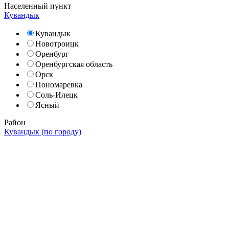
Населенный пункт
Кувандык
Кувандык
Новотроицк
Оренбург
Оренбургская область
Орск
Пономаревка
Соль-Илецк
Ясный
Район
Кувандык (по городу)