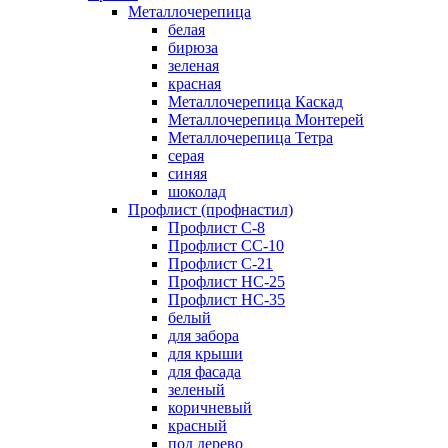
Металлочерепица
белая
бирюза
зеленая
красная
Металлочерепица Каскад
Металлочерепица Монтерей
Металлочерепица Тетра
серая
синяя
шоколад
Профлист (профнастил)
Профлист С-8
Профлист СС-10
Профлист C-21
Профлист НС-25
Профлист НС-35
белый
для забора
для крыши
для фасада
зеленый
коричневый
красный
под дерево