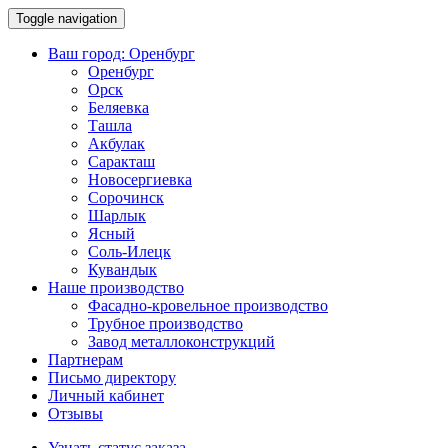
Toggle navigation
Ваш город:
Оренбург
Оренбург
Орск
Беляевка
Ташла
Акбулак
Саракташ
Новосергиевка
Сорочинск
Шарлык
Ясный
Соль-Илецк
Кувандык
Наше производство
Фасадно-кровельное производство
Трубное производство
Завод металлоконструкций
Партнерам
Письмо директору
Личный кабинет
Отзывы
Узнать статус заказа