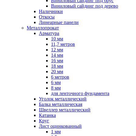
Виниловый сайдинг под брус
Виниловый сайдинг под дерево
Наличники
Откосы
Линеарные панели
Металлопрокат
Арматура
10 мм
11,7 метров
12 мм
14 мм
16 мм
18 мм
20 мм
6 метров
6 мм
8 мм
для ленточного фундамента
Уголок металлический
Балка металлическая
Швеллер металлический
Катанка
Круг
Лист оцинкованный
1 мм