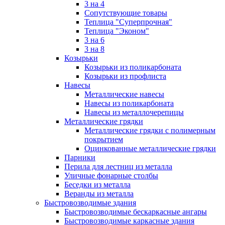
3 на 4
Сопутствующие товары
Теплица "Суперпрочная"
Теплица "Эконом"
3 на 6
3 на 8
Козырьки
Козырьки из поликарбоната
Козырьки из профлиста
Навесы
Металлические навесы
Навесы из поликарбоната
Навесы из металлочерепицы
Металлические грядки
Металлические грядки с полимерным
покрытием
Оцинкованные металлические грядки
Парники
Перила для лестниц из металла
Уличные фонарные столбы
Беседки из металла
Веранды из металла
Быстровозводимые здания
Быстровозводимые бескаркасные ангары
Быстровозводимые каркасные здания