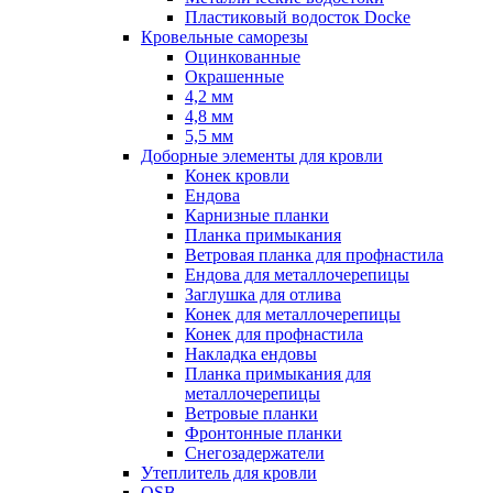
Пластиковый водосток Docke
Кровельные саморезы
Оцинкованные
Окрашенные
4,2 мм
4,8 мм
5,5 мм
Доборные элементы для кровли
Конек кровли
Ендова
Карнизные планки
Планка примыкания
Ветровая планка для профнастила
Ендова для металлочерепицы
Заглушка для отлива
Конек для металлочерепицы
Конек для профнастила
Накладка ендовы
Планка примыкания для
металлочерепицы
Ветровые планки
Фронтонные планки
Снегозадержатели
Утеплитель для кровли
OSB