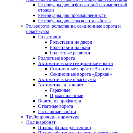
Резервуары для нефтегазовой и химической
отрасли
Резервуары для промышленности
Резервуары для сельского хозяйства
Рольворота, рольставни, секционные ворота и
шлагбаумы
Рольставни
Рольставни на двери
Рольставни на окна
Роллетные решетки
Роллетные ворота
Автоматические секционные ворота
Секционные ворота «Алютех»
Секционные ворота «Дорхан»
Автоматические шлагбаумы
Автоматика для ворот
Гаражные
Промышленные
Ворота из профлиста
Откатные ворота
Распашные ворота
Трубопроводная арматура
Поликарбонат
Поликарбонат для теплиц
Поликарбонат для навесов и козырьков