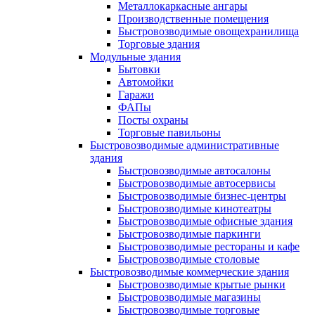
Металлокаркасные ангары
Производственные помещения
Быстровозводимые овощехранилища
Торговые здания
Модульные здания
Бытовки
Автомойки
Гаражи
ФАПы
Посты охраны
Торговые павильоны
Быстровозводимые административные
здания
Быстровозводимые автосалоны
Быстровозводимые автосервисы
Быстровозводимые бизнес-центры
Быстровозводимые кинотеатры
Быстровозводимые офисные здания
Быстровозводимые паркинги
Быстровозводимые рестораны и кафе
Быстровозводимые столовые
Быстровозводимые коммерческие здания
Быстровозводимые крытые рынки
Быстровозводимые магазины
Быстровозводимые торговые