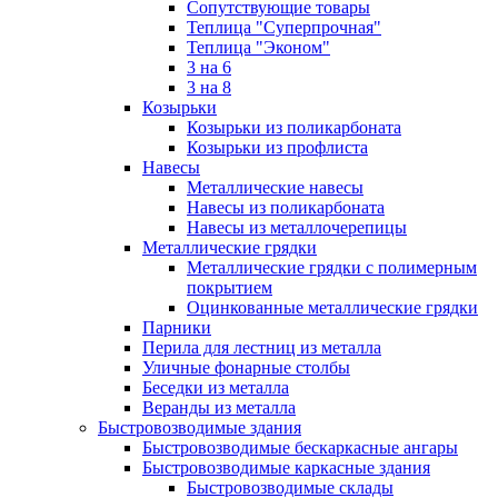
Сопутствующие товары
Теплица "Суперпрочная"
Теплица "Эконом"
3 на 6
3 на 8
Козырьки
Козырьки из поликарбоната
Козырьки из профлиста
Навесы
Металлические навесы
Навесы из поликарбоната
Навесы из металлочерепицы
Металлические грядки
Металлические грядки с полимерным
покрытием
Оцинкованные металлические грядки
Парники
Перила для лестниц из металла
Уличные фонарные столбы
Беседки из металла
Веранды из металла
Быстровозводимые здания
Быстровозводимые бескаркасные ангары
Быстровозводимые каркасные здания
Быстровозводимые склады