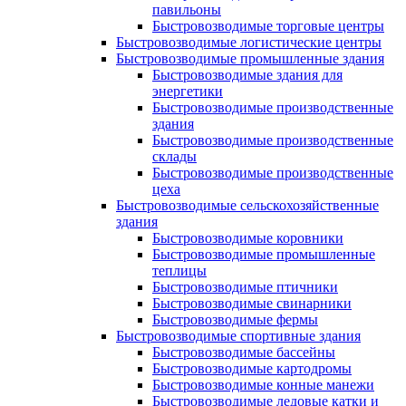
павильоны
Быстровозводимые торговые центры
Быстровозводимые логистические центры
Быстровозводимые промышленные здания
Быстровозводимые здания для
энергетики
Быстровозводимые производственные
здания
Быстровозводимые производственные
склады
Быстровозводимые производственные
цеха
Быстровозводимые сельскохозяйственные
здания
Быстровозводимые коровники
Быстровозводимые промышленные
теплицы
Быстровозводимые птичники
Быстровозводимые свинарники
Быстровозводимые фермы
Быстровозводимые спортивные здания
Быстровозводимые бассейны
Быстровозводимые картодромы
Быстровозводимые конные манежи
Быстровозводимые ледовые катки и