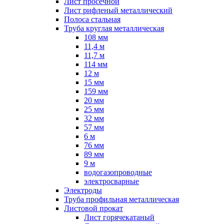
Лист просечной
Лист рифленый металлический
Полоса стальная
Труба круглая металлическая
108 мм
11,4 м
11,7 м
114 мм
12 м
15 мм
159 мм
20 мм
25 мм
32 мм
57 мм
6 м
76 мм
89 мм
9 м
водогазопроводные
электросварные
Электроды
Труба профильная металлическая
Листовой прокат
Лист горячекатаный