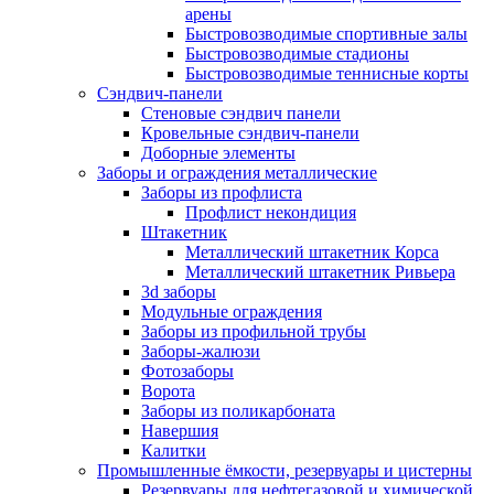
арены
Быстровозводимые спортивные залы
Быстровозводимые стадионы
Быстровозводимые теннисные корты
Сэндвич-панели
Стеновые сэндвич панели
Кровельные сэндвич-панели
Доборные элементы
Заборы и ограждения металлические
Заборы из профлиста
Профлист некондиция
Штакетник
Металлический штакетник Корса
Металлический штакетник Ривьера
3d заборы
Модульные ограждения
Заборы из профильной трубы
Заборы-жалюзи
Фотозаборы
Ворота
Заборы из поликарбоната
Навершия
Калитки
Промышленные ёмкости, резервуары и цистерны
Резервуары для нефтегазовой и химической