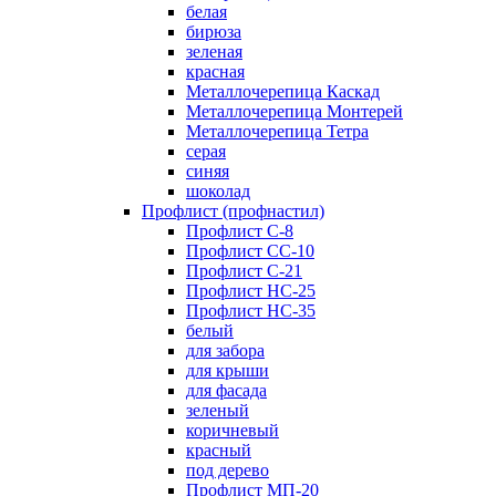
белая
бирюза
зеленая
красная
Металлочерепица Каскад
Металлочерепица Монтерей
Металлочерепица Тетра
серая
синяя
шоколад
Профлист (профнастил)
Профлист С-8
Профлист СС-10
Профлист C-21
Профлист НС-25
Профлист НС-35
белый
для забора
для крыши
для фасада
зеленый
коричневый
красный
под дерево
Профлист МП-20