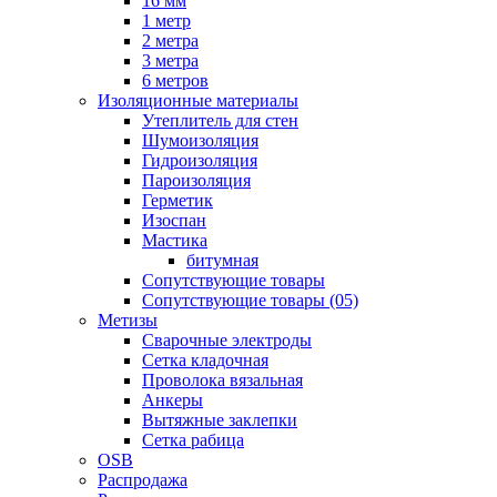
16 мм
1 метр
2 метра
3 метра
6 метров
Изоляционные материалы
Утеплитель для стен
Шумоизоляция
Гидроизоляция
Пароизоляция
Герметик
Изоспан
Мастика
битумная
Сопутствующие товары
Сопутствующие товары (05)
Метизы
Сварочные электроды
Сетка кладочная
Проволока вязальная
Анкеры
Вытяжные заклепки
Сетка рабица
OSB
Распродажа