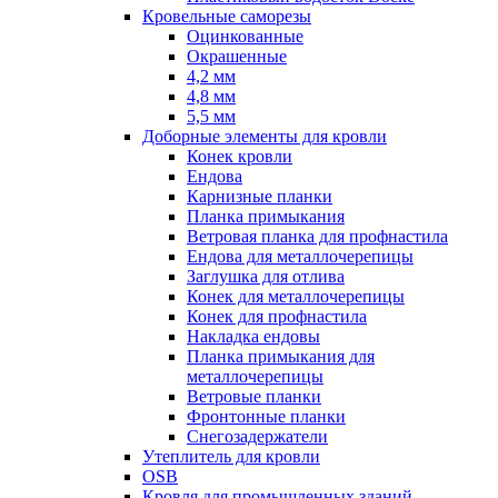
Кровельные саморезы
Оцинкованные
Окрашенные
4,2 мм
4,8 мм
5,5 мм
Доборные элементы для кровли
Конек кровли
Ендова
Карнизные планки
Планка примыкания
Ветровая планка для профнастила
Ендова для металлочерепицы
Заглушка для отлива
Конек для металлочерепицы
Конек для профнастила
Накладка ендовы
Планка примыкания для
металлочерепицы
Ветровые планки
Фронтонные планки
Снегозадержатели
Утеплитель для кровли
OSB
Кровля для промышленных зданий