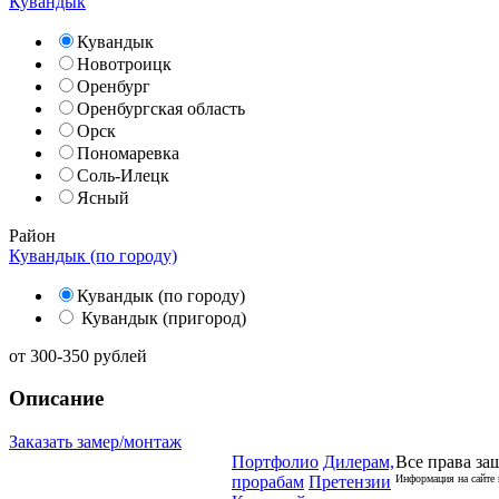
Кувандык
Кувандык
Новотроицк
Оренбург
Оренбургская область
Орск
Пономаревка
Соль-Илецк
Ясный
Район
Кувандык (по городу)
Кувандык (по городу)
Кувандык (пригород)
от
300-350
рублей
Описание
Заказать замер/монтаж
Портфолио
Дилерам,
Все права за
прорабам
Претензии
Информация на сайте 