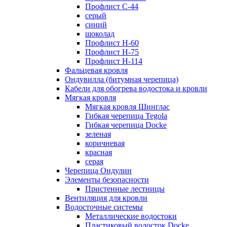
Профлист С-44
серый
синий
шоколад
Профлист Н-60
Профлист Н-75
Профлист H-114
Фальцевая кровля
Ондувилла (битумная черепица)
Кабели для обогрева водостока и кровли
Мягкая кровля
Мягкая кровля Шинглас
Гибкая черепица Tegola
Гибкая черепица Docke
зеленая
коричневая
красная
серая
Черепица Ондулин
Элементы безопасности
Пристенные лестницы
Вентиляция для кровли
Водосточные системы
Металлические водостоки
Пластиковый водосток Docke