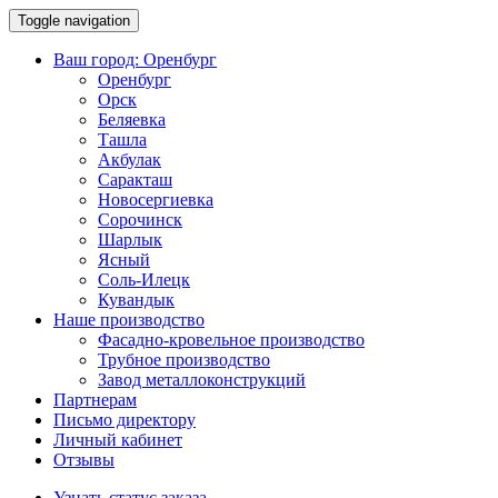
Toggle navigation
Ваш город:
Оренбург
Оренбург
Орск
Беляевка
Ташла
Акбулак
Саракташ
Новосергиевка
Сорочинск
Шарлык
Ясный
Соль-Илецк
Кувандык
Наше производство
Фасадно-кровельное производство
Трубное производство
Завод металлоконструкций
Партнерам
Письмо директору
Личный кабинет
Отзывы
Узнать статус заказа