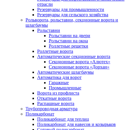
отрасли
Резервуары для промышленности
Резервуары для сельского хозяйства
Рольворота, рольставни, секционные ворота и
шлагбаумы
Рольставни
Рольставни на двери
Рольставни на окна
Роллетные решетки
Роллетные ворота
Автоматические секционные ворота
Секционные ворота «Алютех»
Секционные ворота «Дорхан»
Автоматические шлагбаумы
Автоматика для ворот
Гаражные
Промышленные
Ворота из профлиста
Откатные ворота
Распашные ворота
Трубопроводная арматура
Поликарбонат
Поликарбонат для теплиц
Поликарбонат для навесов и козырьков
Сотовый поликарбонат