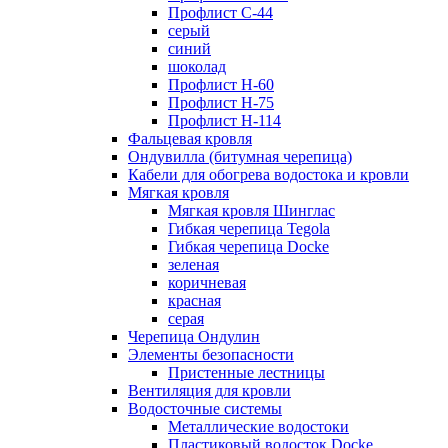
Профлист С-44
серый
синий
шоколад
Профлист Н-60
Профлист Н-75
Профлист H-114
Фальцевая кровля
Ондувилла (битумная черепица)
Кабели для обогрева водостока и кровли
Мягкая кровля
Мягкая кровля Шинглас
Гибкая черепица Tegola
Гибкая черепица Docke
зеленая
коричневая
красная
серая
Черепица Ондулин
Элементы безопасности
Пристенные лестницы
Вентиляция для кровли
Водосточные системы
Металлические водостоки
Пластиковый водосток Docke