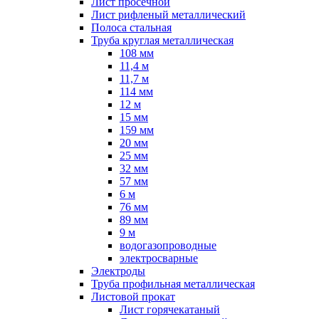
Лист просечной
Лист рифленый металлический
Полоса стальная
Труба круглая металлическая
108 мм
11,4 м
11,7 м
114 мм
12 м
15 мм
159 мм
20 мм
25 мм
32 мм
57 мм
6 м
76 мм
89 мм
9 м
водогазопроводные
электросварные
Электроды
Труба профильная металлическая
Листовой прокат
Лист горячекатаный