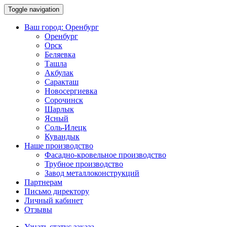
Toggle navigation
Ваш город:
Оренбург
Оренбург
Орск
Беляевка
Ташла
Акбулак
Саракташ
Новосергиевка
Сорочинск
Шарлык
Ясный
Соль-Илецк
Кувандык
Наше производство
Фасадно-кровельное производство
Трубное производство
Завод металлоконструкций
Партнерам
Письмо директору
Личный кабинет
Отзывы
Узнать статус заказа