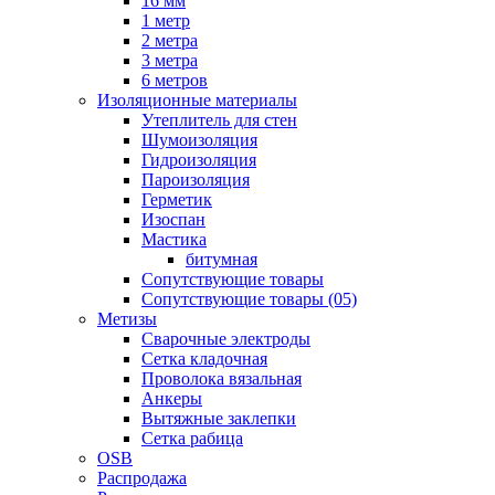
16 мм
1 метр
2 метра
3 метра
6 метров
Изоляционные материалы
Утеплитель для стен
Шумоизоляция
Гидроизоляция
Пароизоляция
Герметик
Изоспан
Мастика
битумная
Сопутствующие товары
Сопутствующие товары (05)
Метизы
Сварочные электроды
Сетка кладочная
Проволока вязальная
Анкеры
Вытяжные заклепки
Сетка рабица
OSB
Распродажа