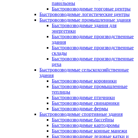
павильоны
Быстровозводимые торговые центры
Быстровозводимые логистические центры
Быстровозводимые промышленные здания
Быстровозводимые здания для
энергетики
Быстровозводимые производственные
здания
Быстровозводимые производственные
склады
Быстровозводимые производственные
цеха
Быстровозводимые сельскохозяйственные
здания
Быстровозводимые коровники
Быстровозводимые промышленные
теплицы
Быстровозводимые птичники
Быстровозводимые свинарники
Быстровозводимые фермы
Быстровозводимые спортивные здания
Быстровозводимые бассейны
Быстровозводимые картодромы
Быстровозводимые конные манежи
Быстровозводимые ледовые катки и