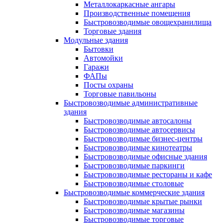
Металлокаркасные ангары
Производственные помещения
Быстровозводимые овощехранилища
Торговые здания
Модульные здания
Бытовки
Автомойки
Гаражи
ФАПы
Посты охраны
Торговые павильоны
Быстровозводимые административные
здания
Быстровозводимые автосалоны
Быстровозводимые автосервисы
Быстровозводимые бизнес-центры
Быстровозводимые кинотеатры
Быстровозводимые офисные здания
Быстровозводимые паркинги
Быстровозводимые рестораны и кафе
Быстровозводимые столовые
Быстровозводимые коммерческие здания
Быстровозводимые крытые рынки
Быстровозводимые магазины
Быстровозводимые торговые