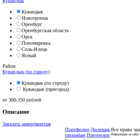
Кувандык
Кувандык
Новотроицк
Оренбург
Оренбургская область
Орск
Пономаревка
Соль-Илецк
Ясный
Район
Кувандык (по городу)
Кувандык (по городу)
Кувандык (пригород)
от
300-350
рублей
Описание
Заказать замер/монтаж
Портфолио
Дилерам,
Все права за
прорабам
Претензии
Информация на сайте 