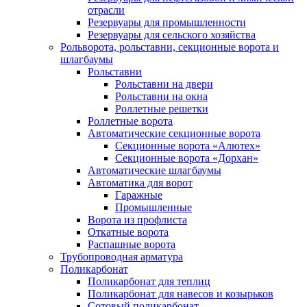
отрасли
Резервуары для промышленности
Резервуары для сельского хозяйства
Рольворота, рольставни, секционные ворота и
шлагбаумы
Рольставни
Рольставни на двери
Рольставни на окна
Роллетные решетки
Роллетные ворота
Автоматические секционные ворота
Секционные ворота «Алютех»
Секционные ворота «Дорхан»
Автоматические шлагбаумы
Автоматика для ворот
Гаражные
Промышленные
Ворота из профлиста
Откатные ворота
Распашные ворота
Трубопроводная арматура
Поликарбонат
Поликарбонат для теплиц
Поликарбонат для навесов и козырьков
Сотовый поликарбонат