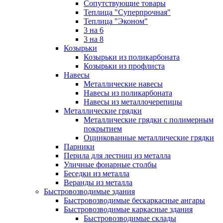
Сопутствующие товары
Теплица "Суперпрочная"
Теплица "Эконом"
3 на 6
3 на 8
Козырьки
Козырьки из поликарбоната
Козырьки из профлиста
Навесы
Металлические навесы
Навесы из поликарбоната
Навесы из металлочерепицы
Металлические грядки
Металлические грядки с полимерным
покрытием
Оцинкованные металлические грядки
Парники
Перила для лестниц из металла
Уличные фонарные столбы
Беседки из металла
Веранды из металла
Быстровозводимые здания
Быстровозводимые бескаркасные ангары
Быстровозводимые каркасные здания
Быстровозводимые склады