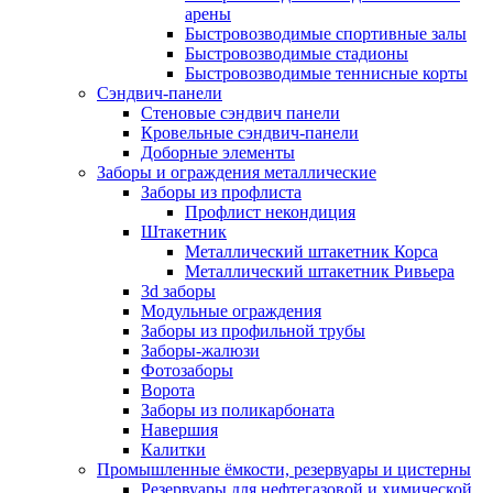
арены
Быстровозводимые спортивные залы
Быстровозводимые стадионы
Быстровозводимые теннисные корты
Сэндвич-панели
Стеновые сэндвич панели
Кровельные сэндвич-панели
Доборные элементы
Заборы и ограждения металлические
Заборы из профлиста
Профлист некондиция
Штакетник
Металлический штакетник Корса
Металлический штакетник Ривьера
3d заборы
Модульные ограждения
Заборы из профильной трубы
Заборы-жалюзи
Фотозаборы
Ворота
Заборы из поликарбоната
Навершия
Калитки
Промышленные ёмкости, резервуары и цистерны
Резервуары для нефтегазовой и химической