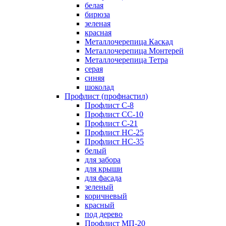
белая
бирюза
зеленая
красная
Металлочерепица Каскад
Металлочерепица Монтерей
Металлочерепица Тетра
серая
синяя
шоколад
Профлист (профнастил)
Профлист С-8
Профлист СС-10
Профлист C-21
Профлист НС-25
Профлист НС-35
белый
для забора
для крыши
для фасада
зеленый
коричневый
красный
под дерево
Профлист МП-20