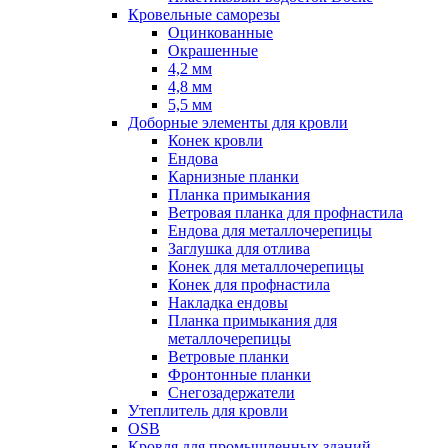
Кровельные саморезы
Оцинкованные
Окрашенные
4,2 мм
4,8 мм
5,5 мм
Доборные элементы для кровли
Конек кровли
Ендова
Карнизные планки
Планка примыкания
Ветровая планка для профнастила
Ендова для металлочерепицы
Заглушка для отлива
Конек для металлочерепицы
Конек для профнастила
Накладка ендовы
Планка примыкания для
металлочерепицы
Ветровые планки
Фронтонные планки
Снегозадержатели
Утеплитель для кровли
OSB
Кровля для промышленных зданий