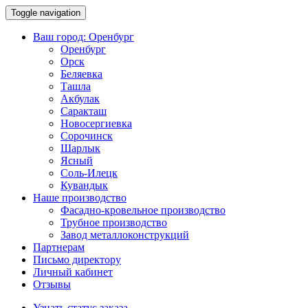
Toggle navigation
Ваш город:
Оренбург
Оренбург
Орск
Беляевка
Ташла
Акбулак
Саракташ
Новосергиевка
Сорочинск
Шарлык
Ясный
Соль-Илецк
Кувандык
Наше производство
Фасадно-кровельное производство
Трубное производство
Завод металлоконструкций
Партнерам
Письмо директору
Личный кабинет
Отзывы
Узнать статус заказа