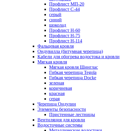
Профлист МП-20
Профлист С-44
серый
синий
шоколад
Профлист Н-60
Профлист Н-75
Профлист H-114
Фальцевая кровля
Ондувилла (битумная черепица)
Кабели для обогрева водостока и кровли
Мягкая кровля
Мягкая кровля Шинглас
Гибкая черепица Tegola
Гибкая черепица Docke
зеленая
коричневая
красная
серая
Черепица Ондулин
Элементы безопасности
Пристенные лестницы
Вентиляция для кровли
Водосточные системы
Металлические водостоки