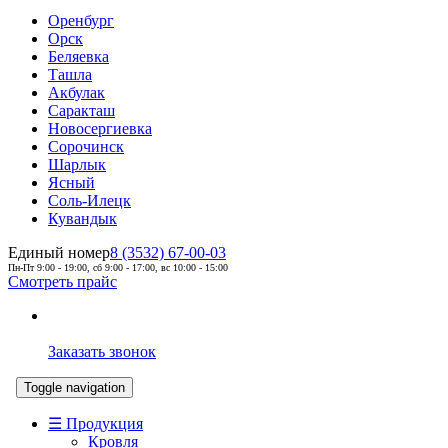
Оренбург
Орск
Беляевка
Ташла
Акбулак
Саракташ
Новосергиевка
Сорочинск
Шарлык
Ясный
Соль-Илецк
Кувандык
Единый номер
8 (3532) 67-00-03
Пн-Пт 9:00 - 19:00, сб 9:00 - 17:00, вс 10:00 - 15:00
Смотреть прайс
Заказать звонок
Toggle navigation
☰ Продукция
Кровля