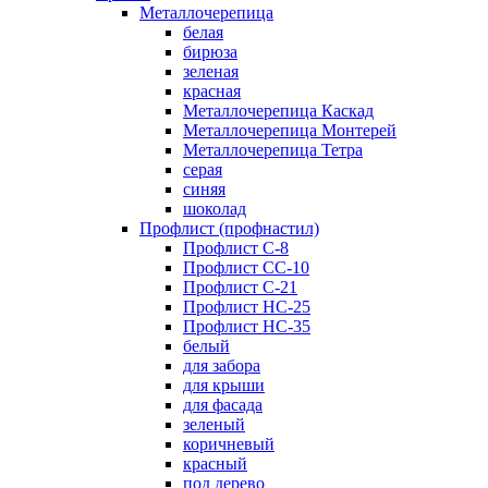
Металлочерепица
белая
бирюза
зеленая
красная
Металлочерепица Каскад
Металлочерепица Монтерей
Металлочерепица Тетра
серая
синяя
шоколад
Профлист (профнастил)
Профлист С-8
Профлист СС-10
Профлист C-21
Профлист НС-25
Профлист НС-35
белый
для забора
для крыши
для фасада
зеленый
коричневый
красный
под дерево