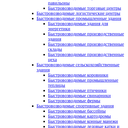
павильоны
Быстровозводимые торговые центры
Быстровозводимые логистические центры
Быстровозводимые промышленные здания
Быстровозводимые здания для
энергетики
Быстровозводимые производственные
здания
Быстровозводимые производственные
склады
Быстровозводимые производственные
цеха
Быстровозводимые сельскохозяйственные
здания
Быстровозводимые коровники
Быстровозводимые промышленные
теплицы
Быстровозводимые птичники
Быстровозводимые свинарники
Быстровозводимые фермы
Быстровозводимые спортивные здания
Быстровозводимые бассейны
Быстровозводимые картодромы
Быстровозводимые конные манежи
Быстровозводимые ледовые катки и