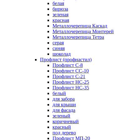
белая
бирюза
зеленая
красная
Металлочерепица Каскад
Металлочерепица Монтерей
Металлочерепица Тетра
серая
синяя
шоколад
Профлист (профнастил)
Профлист С-8
Профлист СС-10
Профлист C-21
Профлист НС-25
Профлист НС-35
белый
для забора
для крыши
для фасада
зеленый
коричневый
красный
под дерево
Профлист МП-20