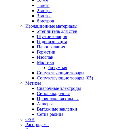
16 мм
1 метр
2 метра
3 метра
6 метров
Изоляционные материалы
Утеплитель для стен
Шумоизоляция
Гидроизоляция
Пароизоляция
Герметик
Изоспан
Мастика
битумная
Сопутствующие товары
Сопутствующие товары (05)
Метизы
Сварочные электроды
Сетка кладочная
Проволока вязальная
Анкеры
Вытяжные заклепки
Сетка рабица
OSB
Распродажа