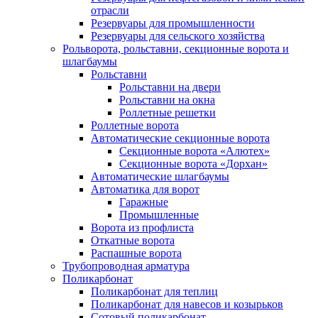
отрасли
Резервуары для промышленности
Резервуары для сельского хозяйства
Рольворота, рольставни, секционные ворота и
шлагбаумы
Рольставни
Рольставни на двери
Рольставни на окна
Роллетные решетки
Роллетные ворота
Автоматические секционные ворота
Секционные ворота «Алютех»
Секционные ворота «Дорхан»
Автоматические шлагбаумы
Автоматика для ворот
Гаражные
Промышленные
Ворота из профлиста
Откатные ворота
Распашные ворота
Трубопроводная арматура
Поликарбонат
Поликарбонат для теплиц
Поликарбонат для навесов и козырьков
Сотовый поликарбонат