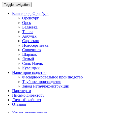
Toggle navigation
Ваш город:
Оренбург
Оренбург
Орск
Беляевка
Ташла
Акбулак
Саракташ
Новосергиевка
Сорочинск
Шарлык
Ясный
Соль-Илецк
Кувандык
Наше производство
Фасадно-кровельное производство
Трубное производство
Завод металлоконструкций
Партнерам
Письмо директору
Личный кабинет
Отзывы
Узнать статус заказа