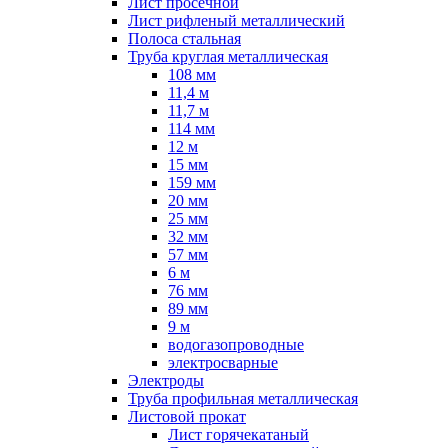
Лист просечной
Лист рифленый металлический
Полоса стальная
Труба круглая металлическая
108 мм
11,4 м
11,7 м
114 мм
12 м
15 мм
159 мм
20 мм
25 мм
32 мм
57 мм
6 м
76 мм
89 мм
9 м
водогазопроводные
электросварные
Электроды
Труба профильная металлическая
Листовой прокат
Лист горячекатаный