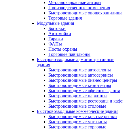
Металлокаркасные ангары
Производственные помещения
Быстровозводимые овощехранилища
Торговые здания
Модульные здания
Бытовки
Автомойки
Гаражи
ФАПы
Посты охраны
Торговые павильоны
Быстровозводимые административные
здания
Быстровозводимые автосалоны
Быстровозводимые автосервисы
Быстровозводимые бизнес-центры
Быстровозводимые кинотеатры
Быстровозводимые офисные здания
Быстровозводимые паркинги
Быстровозводимые рестораны и кафе
Быстровозводимые столовые
Быстровозводимые коммерческие здания
Быстровозводимые крытые рынки
Быстровозводимые магазины
Быстровозводимые торговые