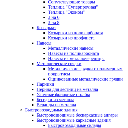
Сопутствующие товары
Теплица "Суперпрочная"
Теплица "Эконом"
3 на 6
3 на 8
Козырьки
Козырьки из поликарбоната
Козырьки из профлиста
Навесы
Металлические навесы
Навесы из поликарбоната
Навесы из металлочерепицы
Металлические грядки
Металлические грядки с полимерным
покрытием
Оцинкованные металлические грядки
Парники
Перила для лестниц из металла
Уличные фонарные столбы
Беседки из металла
Веранды из металла
Быстровозводимые здания
Быстровозводимые бескаркасные ангары
Быстровозводимые каркасные здания
Быстровозводимые склады