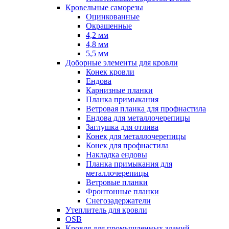
Кровельные саморезы
Оцинкованные
Окрашенные
4,2 мм
4,8 мм
5,5 мм
Доборные элементы для кровли
Конек кровли
Ендова
Карнизные планки
Планка примыкания
Ветровая планка для профнастила
Ендова для металлочерепицы
Заглушка для отлива
Конек для металлочерепицы
Конек для профнастила
Накладка ендовы
Планка примыкания для
металлочерепицы
Ветровые планки
Фронтонные планки
Снегозадержатели
Утеплитель для кровли
OSB
Кровля для промышленных зданий