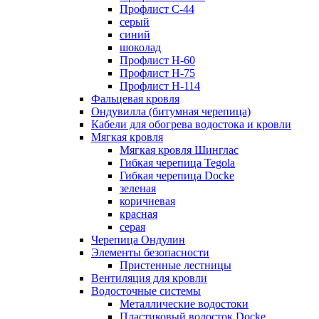
Профлист С-44
серый
синий
шоколад
Профлист Н-60
Профлист Н-75
Профлист H-114
Фальцевая кровля
Ондувилла (битумная черепица)
Кабели для обогрева водостока и кровли
Мягкая кровля
Мягкая кровля Шинглас
Гибкая черепица Tegola
Гибкая черепица Docke
зеленая
коричневая
красная
серая
Черепица Ондулин
Элементы безопасности
Пристенные лестницы
Вентиляция для кровли
Водосточные системы
Металлические водостоки
Пластиковый водосток Docke