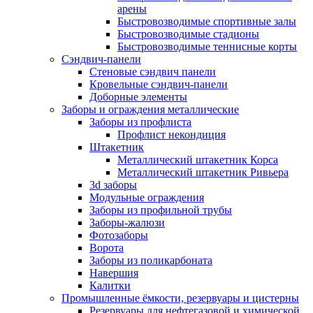
арены
Быстровозводимые спортивные залы
Быстровозводимые стадионы
Быстровозводимые теннисные корты
Сэндвич-панели
Стеновые сэндвич панели
Кровельные сэндвич-панели
Доборные элементы
Заборы и ограждения металлические
Заборы из профлиста
Профлист некондиция
Штакетник
Металлический штакетник Корса
Металлический штакетник Ривьера
3d заборы
Модульные ограждения
Заборы из профильной трубы
Заборы-жалюзи
Фотозаборы
Ворота
Заборы из поликарбоната
Навершия
Калитки
Промышленные ёмкости, резервуары и цистерны
Резервуары для нефтегазовой и химической