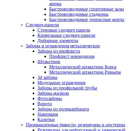
арены
Быстровозводимые спортивные залы
Быстровозводимые стадионы
Быстровозводимые теннисные корты
Сэндвич-панели
Стеновые сэндвич панели
Кровельные сэндвич-панели
Доборные элементы
Заборы и ограждения металлические
Заборы из профлиста
Профлист некондиция
Штакетник
Металлический штакетник Корса
Металлический штакетник Ривьера
3d заборы
Модульные ограждения
Заборы из профильной трубы
Заборы-жалюзи
Фотозаборы
Ворота
Заборы из поликарбоната
Навершия
Калитки
Промышленные ёмкости, резервуары и цистерны
Резервуары для нефтегазовой и химической