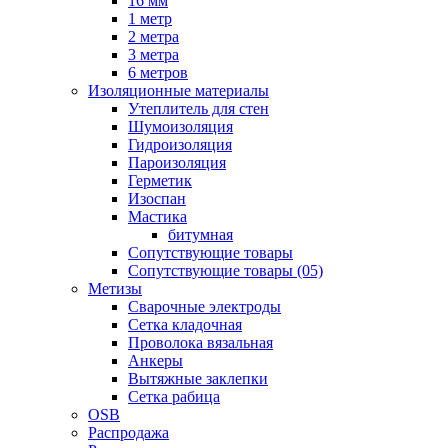
16 мм
1 метр
2 метра
3 метра
6 метров
Изоляционные материалы
Утеплитель для стен
Шумоизоляция
Гидроизоляция
Пароизоляция
Герметик
Изоспан
Мастика
битумная
Сопутствующие товары
Сопутствующие товары (05)
Метизы
Сварочные электроды
Сетка кладочная
Проволока вязальная
Анкеры
Вытяжные заклепки
Сетка рабица
OSB
Распродажа