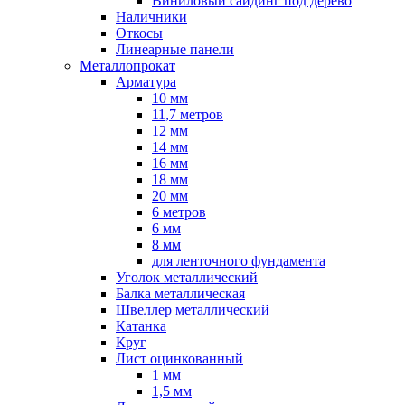
Виниловый сайдинг под дерево
Наличники
Откосы
Линеарные панели
Металлопрокат
Арматура
10 мм
11,7 метров
12 мм
14 мм
16 мм
18 мм
20 мм
6 метров
6 мм
8 мм
для ленточного фундамента
Уголок металлический
Балка металлическая
Швеллер металлический
Катанка
Круг
Лист оцинкованный
1 мм
1,5 мм