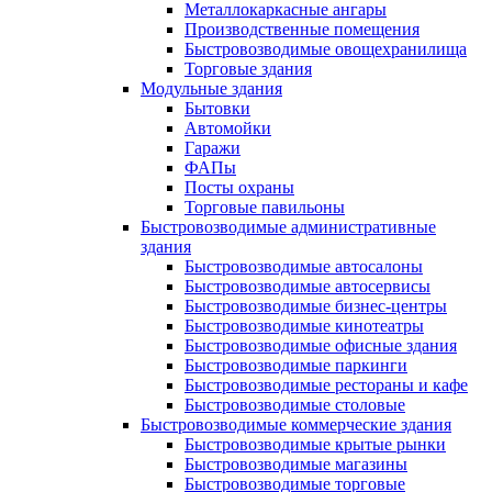
Металлокаркасные ангары
Производственные помещения
Быстровозводимые овощехранилища
Торговые здания
Модульные здания
Бытовки
Автомойки
Гаражи
ФАПы
Посты охраны
Торговые павильоны
Быстровозводимые административные
здания
Быстровозводимые автосалоны
Быстровозводимые автосервисы
Быстровозводимые бизнес-центры
Быстровозводимые кинотеатры
Быстровозводимые офисные здания
Быстровозводимые паркинги
Быстровозводимые рестораны и кафе
Быстровозводимые столовые
Быстровозводимые коммерческие здания
Быстровозводимые крытые рынки
Быстровозводимые магазины
Быстровозводимые торговые