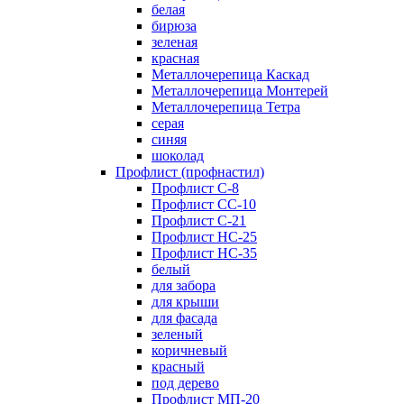
белая
бирюза
зеленая
красная
Металлочерепица Каскад
Металлочерепица Монтерей
Металлочерепица Тетра
серая
синяя
шоколад
Профлист (профнастил)
Профлист С-8
Профлист СС-10
Профлист C-21
Профлист НС-25
Профлист НС-35
белый
для забора
для крыши
для фасада
зеленый
коричневый
красный
под дерево
Профлист МП-20