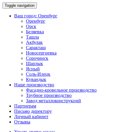
Toggle navigation
Ваш город:
Оренбург
Оренбург
Орск
Беляевка
Ташла
Акбулак
Саракташ
Новосергиевка
Сорочинск
Шарлык
Ясный
Соль-Илецк
Кувандык
Наше производство
Фасадно-кровельное производство
Трубное производство
Завод металлоконструкций
Партнерам
Письмо директору
Личный кабинет
Отзывы
Узнать статус заказа