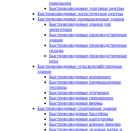
павильоны
Быстровозводимые торговые центры
Быстровозводимые логистические центры
Быстровозводимые промышленные здания
Быстровозводимые здания для
энергетики
Быстровозводимые производственные
здания
Быстровозводимые производственные
склады
Быстровозводимые производственные
цеха
Быстровозводимые сельскохозяйственные
здания
Быстровозводимые коровники
Быстровозводимые промышленные
теплицы
Быстровозводимые птичники
Быстровозводимые свинарники
Быстровозводимые фермы
Быстровозводимые спортивные здания
Быстровозводимые бассейны
Быстровозводимые картодромы
Быстровозводимые конные манежи
Быстровозводимые ледовые катки и