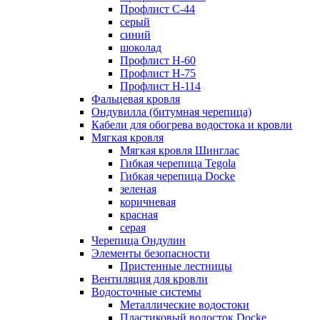
Профлист С-44
серый
синий
шоколад
Профлист Н-60
Профлист Н-75
Профлист H-114
Фальцевая кровля
Ондувилла (битумная черепица)
Кабели для обогрева водостока и кровли
Мягкая кровля
Мягкая кровля Шинглас
Гибкая черепица Tegola
Гибкая черепица Docke
зеленая
коричневая
красная
серая
Черепица Ондулин
Элементы безопасности
Пристенные лестницы
Вентиляция для кровли
Водосточные системы
Металлические водостоки
Пластиковый водосток Docke