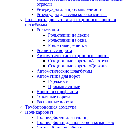
отрасли
Резервуары для промышленности
Резервуары для сельского хозяйства
Рольворота, рольставни, секционные ворота и
шлагбаумы
Рольставни
Рольставни на двери
Рольставни на окна
Роллетные решетки
Роллетные ворота
Автоматические секционные ворота
Секционные ворота «Алютех»
Секционные ворота «Дорхан»
Автоматические шлагбаумы
Автоматика для ворот
Гаражные
Промышленные
Ворота из профлиста
Откатные ворота
Распашные ворота
Трубопроводная арматура
Поликарбонат
Поликарбонат для теплиц
Поликарбонат для навесов и козырьков
Сотовый поликарбонат