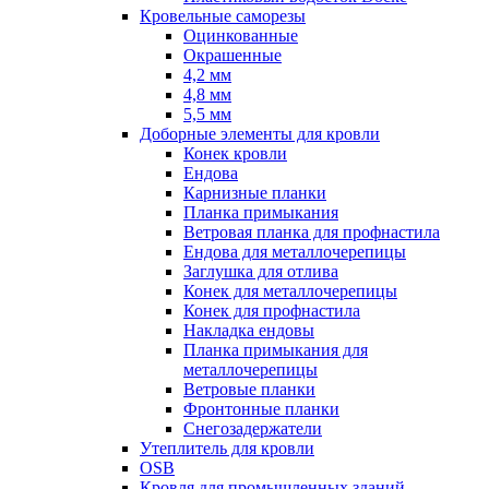
Кровельные саморезы
Оцинкованные
Окрашенные
4,2 мм
4,8 мм
5,5 мм
Доборные элементы для кровли
Конек кровли
Ендова
Карнизные планки
Планка примыкания
Ветровая планка для профнастила
Ендова для металлочерепицы
Заглушка для отлива
Конек для металлочерепицы
Конек для профнастила
Накладка ендовы
Планка примыкания для
металлочерепицы
Ветровые планки
Фронтонные планки
Снегозадержатели
Утеплитель для кровли
OSB
Кровля для промышленных зданий