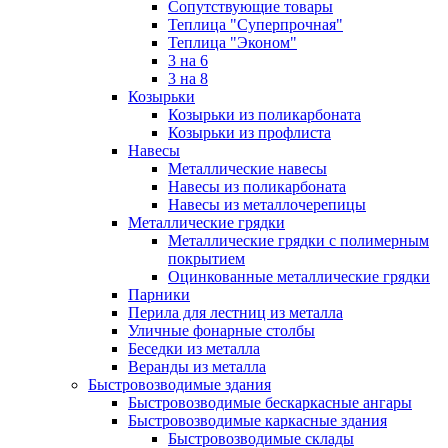
Сопутствующие товары
Теплица "Суперпрочная"
Теплица "Эконом"
3 на 6
3 на 8
Козырьки
Козырьки из поликарбоната
Козырьки из профлиста
Навесы
Металлические навесы
Навесы из поликарбоната
Навесы из металлочерепицы
Металлические грядки
Металлические грядки с полимерным
покрытием
Оцинкованные металлические грядки
Парники
Перила для лестниц из металла
Уличные фонарные столбы
Беседки из металла
Веранды из металла
Быстровозводимые здания
Быстровозводимые бескаркасные ангары
Быстровозводимые каркасные здания
Быстровозводимые склады