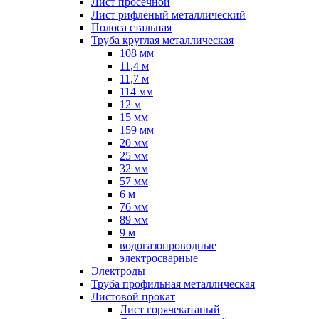
Лист просечной
Лист рифленый металлический
Полоса стальная
Труба круглая металлическая
108 мм
11,4 м
11,7 м
114 мм
12 м
15 мм
159 мм
20 мм
25 мм
32 мм
57 мм
6 м
76 мм
89 мм
9 м
водогазопроводные
электросварные
Электроды
Труба профильная металлическая
Листовой прокат
Лист горячекатаный