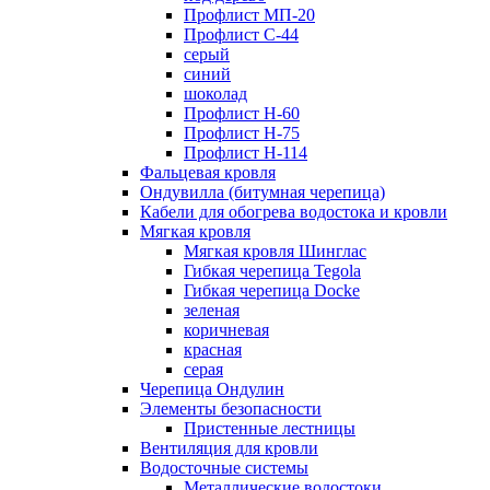
Профлист МП-20
Профлист С-44
серый
синий
шоколад
Профлист Н-60
Профлист Н-75
Профлист H-114
Фальцевая кровля
Ондувилла (битумная черепица)
Кабели для обогрева водостока и кровли
Мягкая кровля
Мягкая кровля Шинглас
Гибкая черепица Tegola
Гибкая черепица Docke
зеленая
коричневая
красная
серая
Черепица Ондулин
Элементы безопасности
Пристенные лестницы
Вентиляция для кровли
Водосточные системы
Металлические водостоки