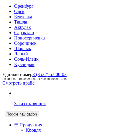
Оренбург
Орск
Беляевка
Ташла
Акбулак
Саракташ
Новосергиевка
Сорочинск
Шарлык
Ясный
Соль-Илецк
Кувандык
Единый номер
8 (3532) 67-00-03
Пн-Пт 9:00 - 19:00, сб 9:00 - 17:00, вс 10:00 - 15:00
Смотреть прайс
Заказать звонок
Toggle navigation
☰ Продукция
Кровля