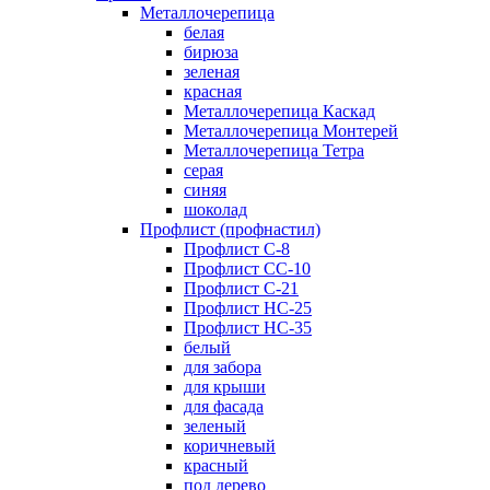
Металлочерепица
белая
бирюза
зеленая
красная
Металлочерепица Каскад
Металлочерепица Монтерей
Металлочерепица Тетра
серая
синяя
шоколад
Профлист (профнастил)
Профлист С-8
Профлист СС-10
Профлист C-21
Профлист НС-25
Профлист НС-35
белый
для забора
для крыши
для фасада
зеленый
коричневый
красный
под дерево