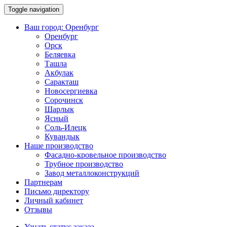
Toggle navigation
Ваш город:
Оренбург
Оренбург
Орск
Беляевка
Ташла
Акбулак
Саракташ
Новосергиевка
Сорочинск
Шарлык
Ясный
Соль-Илецк
Кувандык
Наше производство
Фасадно-кровельное производство
Трубное производство
Завод металлоконструкций
Партнерам
Письмо директору
Личный кабинет
Отзывы
Узнать статус заказа