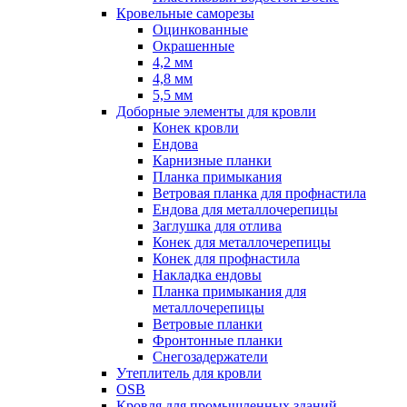
Кровельные саморезы
Оцинкованные
Окрашенные
4,2 мм
4,8 мм
5,5 мм
Доборные элементы для кровли
Конек кровли
Ендова
Карнизные планки
Планка примыкания
Ветровая планка для профнастила
Ендова для металлочерепицы
Заглушка для отлива
Конек для металлочерепицы
Конек для профнастила
Накладка ендовы
Планка примыкания для
металлочерепицы
Ветровые планки
Фронтонные планки
Снегозадержатели
Утеплитель для кровли
OSB
Кровля для промышленных зданий