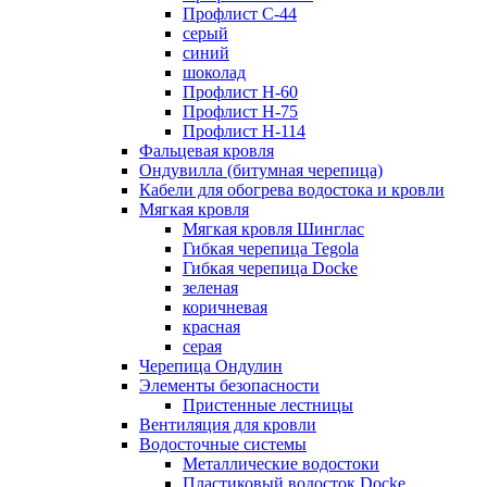
Профлист С-44
серый
синий
шоколад
Профлист Н-60
Профлист Н-75
Профлист H-114
Фальцевая кровля
Ондувилла (битумная черепица)
Кабели для обогрева водостока и кровли
Мягкая кровля
Мягкая кровля Шинглас
Гибкая черепица Tegola
Гибкая черепица Docke
зеленая
коричневая
красная
серая
Черепица Ондулин
Элементы безопасности
Пристенные лестницы
Вентиляция для кровли
Водосточные системы
Металлические водостоки
Пластиковый водосток Docke