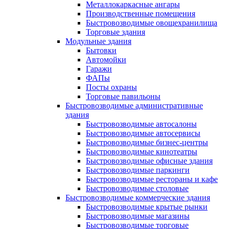
Металлокаркасные ангары
Производственные помещения
Быстровозводимые овощехранилища
Торговые здания
Модульные здания
Бытовки
Автомойки
Гаражи
ФАПы
Посты охраны
Торговые павильоны
Быстровозводимые административные
здания
Быстровозводимые автосалоны
Быстровозводимые автосервисы
Быстровозводимые бизнес-центры
Быстровозводимые кинотеатры
Быстровозводимые офисные здания
Быстровозводимые паркинги
Быстровозводимые рестораны и кафе
Быстровозводимые столовые
Быстровозводимые коммерческие здания
Быстровозводимые крытые рынки
Быстровозводимые магазины
Быстровозводимые торговые