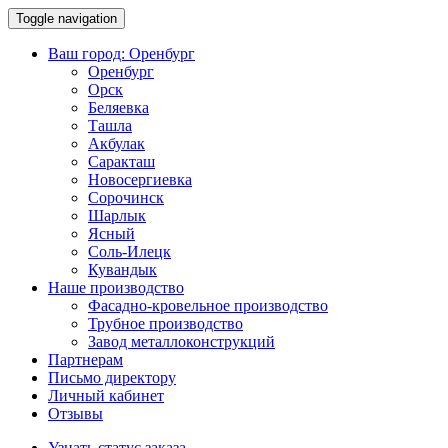
Toggle navigation
Ваш город:
Оренбург
Оренбург
Орск
Беляевка
Ташла
Акбулак
Саракташ
Новосергиевка
Сорочинск
Шарлык
Ясный
Соль-Илецк
Кувандык
Наше производство
Фасадно-кровельное производство
Трубное производство
Завод металлоконструкций
Партнерам
Письмо директору
Личный кабинет
Отзывы
Узнать статус заказа