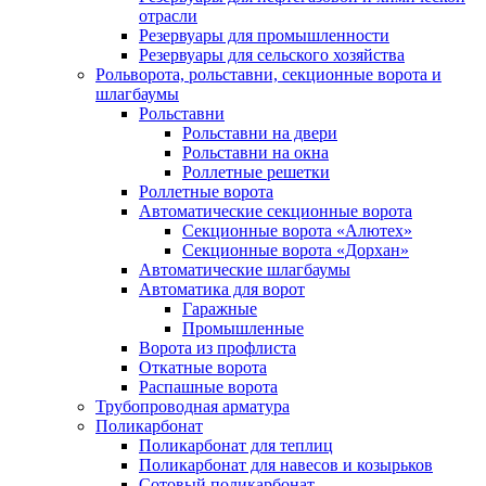
отрасли
Резервуары для промышленности
Резервуары для сельского хозяйства
Рольворота, рольставни, секционные ворота и
шлагбаумы
Рольставни
Рольставни на двери
Рольставни на окна
Роллетные решетки
Роллетные ворота
Автоматические секционные ворота
Секционные ворота «Алютех»
Секционные ворота «Дорхан»
Автоматические шлагбаумы
Автоматика для ворот
Гаражные
Промышленные
Ворота из профлиста
Откатные ворота
Распашные ворота
Трубопроводная арматура
Поликарбонат
Поликарбонат для теплиц
Поликарбонат для навесов и козырьков
Сотовый поликарбонат