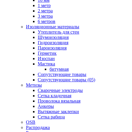
16 мм
1 метр
2 метра
3 метра
6 метров
Изоляционные материалы
Утеплитель для стен
Шумоизоляция
Гидроизоляция
Пароизоляция
Герметик
Изоспан
Мастика
битумная
Сопутствующие товары
Сопутствующие товары (05)
Метизы
Сварочные электроды
Сетка кладочная
Проволока вязальная
Анкеры
Вытяжные заклепки
Сетка рабица
OSB
Распродажа