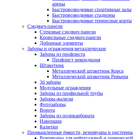
арены
Быстровозводимые спортивные залы
Быстровозводимые стадионы
Быстровозводимые теннисные корты
Сэндвич-панели
Стеновые сэндвич панели
Кровельные сэндвич-панели
Доборные элементы
Заборы и ограждения металлические
Заборы из профлиста
Профлист некондиция
Штакетник
Металлический штакетник Корса
Металлический штакетник Ривьера
3d заборы
Модульные ограждения
Заборы из профильной трубы
Заборы-жалюзи
Фотозаборы
Ворота
Заборы из поликарбоната
Навершия
Калитки
Промышленные ёмкости, резервуары и цистерны
Резервуары для нефтегазовой и химической