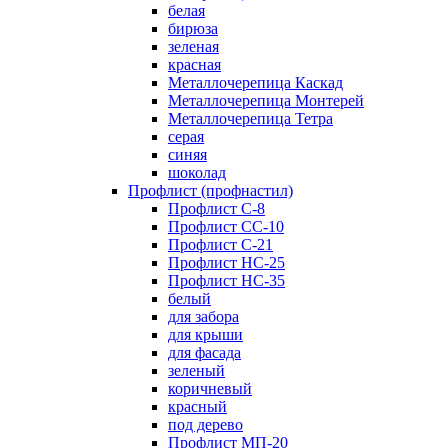
белая
бирюза
зеленая
красная
Металлочерепица Каскад
Металлочерепица Монтерей
Металлочерепица Тетра
серая
синяя
шоколад
Профлист (профнастил)
Профлист С-8
Профлист СС-10
Профлист C-21
Профлист НС-25
Профлист НС-35
белый
для забора
для крыши
для фасада
зеленый
коричневый
красный
под дерево
Профлист МП-20