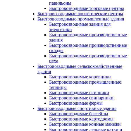
павильоны
Быстровозводимые торговые центры
Быстровозводимые логистические центры
Быстровозводимые промышленные здания
Быстровозводимые здания для
энергетики
Быстровозводимые производственные
здания
Быстровозводимые производственные
склады
Быстровозводимые производственные
цеха
Быстровозводимые сельскохозяйственные
здания
Быстровозводимые коровники
Быстровозводимые промышленные
теплицы
Быстровозводимые птичники
Быстровозводимые свинарники
Быстровозводимые фермы
Быстровозводимые спортивные здания
Быстровозводимые бассейны
Быстровозводимые картодромы
Быстровозводимые конные манежи
Быстровозводимые ледовые катки и