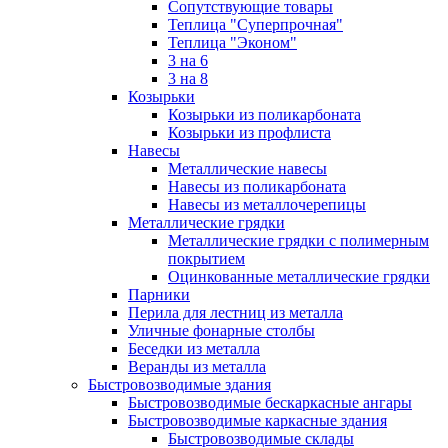
Сопутствующие товары
Теплица "Суперпрочная"
Теплица "Эконом"
3 на 6
3 на 8
Козырьки
Козырьки из поликарбоната
Козырьки из профлиста
Навесы
Металлические навесы
Навесы из поликарбоната
Навесы из металлочерепицы
Металлические грядки
Металлические грядки с полимерным
покрытием
Оцинкованные металлические грядки
Парники
Перила для лестниц из металла
Уличные фонарные столбы
Беседки из металла
Веранды из металла
Быстровозводимые здания
Быстровозводимые бескаркасные ангары
Быстровозводимые каркасные здания
Быстровозводимые склады