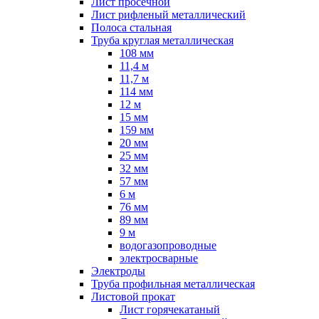
Лист просечной
Лист рифленый металлический
Полоса стальная
Труба круглая металлическая
108 мм
11,4 м
11,7 м
114 мм
12 м
15 мм
159 мм
20 мм
25 мм
32 мм
57 мм
6 м
76 мм
89 мм
9 м
водогазопроводные
электросварные
Электроды
Труба профильная металлическая
Листовой прокат
Лист горячекатаный