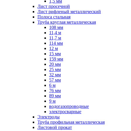
1,5 мм
Лист просечной
Лист рифленый металлический
Полоса стальная
Труба круглая металлическая
108 мм
11,4 м
11,7 м
114 мм
12 м
15 мм
159 мм
20 мм
25 мм
32 мм
57 мм
6 м
76 мм
89 мм
9 м
водогазопроводные
электросварные
Электроды
Труба профильная металлическая
Листовой прокат