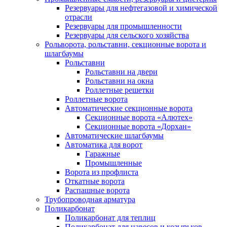
Резервуары для нефтегазовой и химической
отрасли
Резервуары для промышленности
Резервуары для сельского хозяйства
Рольворота, рольставни, секционные ворота и
шлагбаумы
Рольставни
Рольставни на двери
Рольставни на окна
Роллетные решетки
Роллетные ворота
Автоматические секционные ворота
Секционные ворота «Алютех»
Секционные ворота «Дорхан»
Автоматические шлагбаумы
Автоматика для ворот
Гаражные
Промышленные
Ворота из профлиста
Откатные ворота
Распашные ворота
Трубопроводная арматура
Поликарбонат
Поликарбонат для теплиц
Поликарбонат для навесов и козырьков