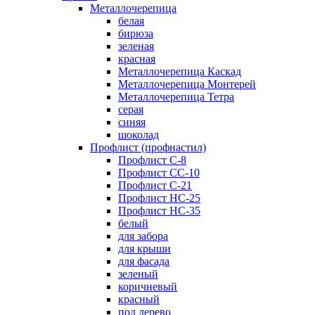
Металлочерепица
белая
бирюза
зеленая
красная
Металлочерепица Каскад
Металлочерепица Монтерей
Металлочерепица Тетра
серая
синяя
шоколад
Профлист (профнастил)
Профлист С-8
Профлист СС-10
Профлист C-21
Профлист НС-25
Профлист НС-35
белый
для забора
для крыши
для фасада
зеленый
коричневый
красный
под дерево