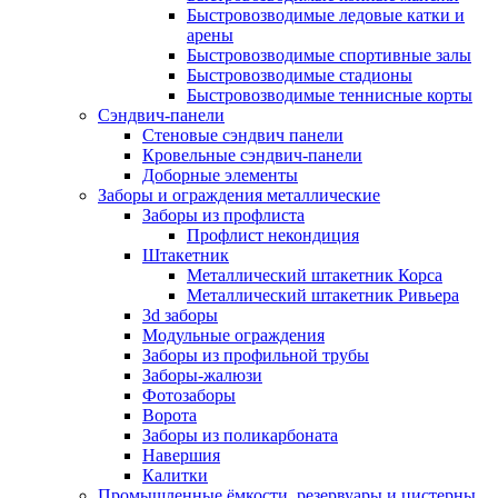
Быстровозводимые ледовые катки и
арены
Быстровозводимые спортивные залы
Быстровозводимые стадионы
Быстровозводимые теннисные корты
Сэндвич-панели
Стеновые сэндвич панели
Кровельные сэндвич-панели
Доборные элементы
Заборы и ограждения металлические
Заборы из профлиста
Профлист некондиция
Штакетник
Металлический штакетник Корса
Металлический штакетник Ривьера
3d заборы
Модульные ограждения
Заборы из профильной трубы
Заборы-жалюзи
Фотозаборы
Ворота
Заборы из поликарбоната
Навершия
Калитки
Промышленные ёмкости, резервуары и цистерны