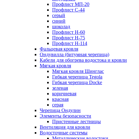
Профлист МП-20
Профлист С-44
серый
синий
шоколад
Профлист Н-60
Профлист Н-75
Профлист H-114
Фальцевая кровля
Ондувилла (битумная черепица)
Кабели для обогрева водостока и кровли
Мягкая кровля
Мягкая кровля Шинглас
Гибкая черепица Tegola
Гибкая черепица Docke
зеленая
коричневая
красная
серая
Черепица Ондулин
Элементы безопасности
Пристенные лестницы
Вентиляция для кровли
Водосточные системы
Металлические водостоки