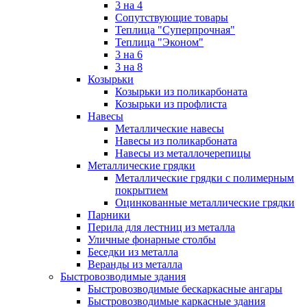
3 на 4
Сопутствующие товары
Теплица "Суперпрочная"
Теплица "Эконом"
3 на 6
3 на 8
Козырьки
Козырьки из поликарбоната
Козырьки из профлиста
Навесы
Металлические навесы
Навесы из поликарбоната
Навесы из металлочерепицы
Металлические грядки
Металлические грядки с полимерным
покрытием
Оцинкованные металлические грядки
Парники
Перила для лестниц из металла
Уличные фонарные столбы
Беседки из металла
Веранды из металла
Быстровозводимые здания
Быстровозводимые бескаркасные ангары
Быстровозводимые каркасные здания