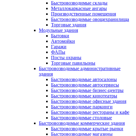
Быстровозводимые склады
Металлокаркасные ангары
Производственные помещения
Быстровозводимые овощехранилища
Торговые здания
Модульные здания
Бытовки
Автомойки
Гаражи
ФАПы
Посты охраны
Торговые павильоны
Быстровозводимые административные
здания
Быстровозводимые автосалоны
Быстровозводимые автосервисы
Быстровозводимые бизнес-центры
Быстровозводимые кинотеатры
Быстровозводимые офисные здания
Быстровозводимые паркинги
Быстровозводимые рестораны и кафе
Быстровозводимые столовые
Быстровозводимые коммерческие здания
Быстровозводимые крытые рынки
Быстровозводимые магазины