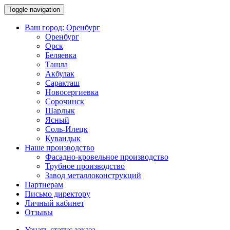
Toggle navigation
Ваш город:
Оренбург
Оренбург
Орск
Беляевка
Ташла
Акбулак
Саракташ
Новосергиевка
Сорочинск
Шарлык
Ясный
Соль-Илецк
Кувандык
Наше производство
Фасадно-кровельное производство
Трубное производство
Завод металлоконструкций
Партнерам
Письмо директору
Личный кабинет
Отзывы
Узнать статус заказа