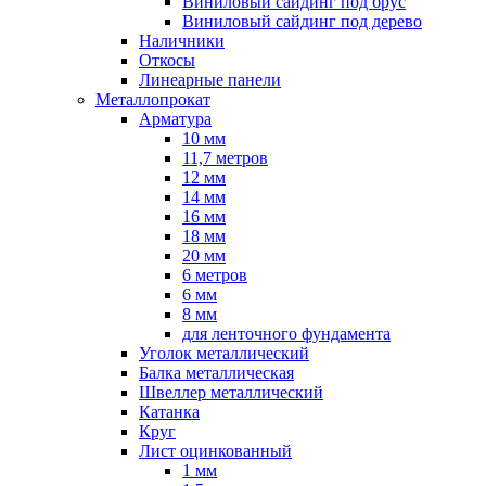
Виниловый сайдинг под брус
Виниловый сайдинг под дерево
Наличники
Откосы
Линеарные панели
Металлопрокат
Арматура
10 мм
11,7 метров
12 мм
14 мм
16 мм
18 мм
20 мм
6 метров
6 мм
8 мм
для ленточного фундамента
Уголок металлический
Балка металлическая
Швеллер металлический
Катанка
Круг
Лист оцинкованный
1 мм