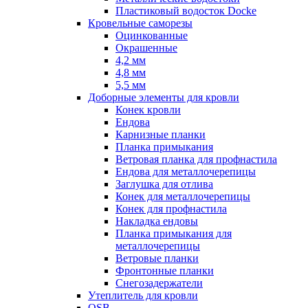
Пластиковый водосток Docke
Кровельные саморезы
Оцинкованные
Окрашенные
4,2 мм
4,8 мм
5,5 мм
Доборные элементы для кровли
Конек кровли
Ендова
Карнизные планки
Планка примыкания
Ветровая планка для профнастила
Ендова для металлочерепицы
Заглушка для отлива
Конек для металлочерепицы
Конек для профнастила
Накладка ендовы
Планка примыкания для
металлочерепицы
Ветровые планки
Фронтонные планки
Снегозадержатели
Утеплитель для кровли
OSB