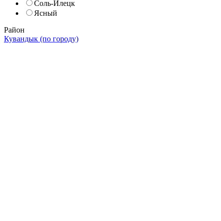
Соль-Илецк
Ясный
Район
Кувандык (по городу)