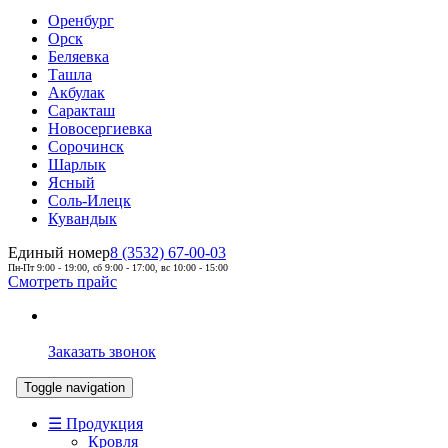
Оренбург
Орск
Беляевка
Ташла
Акбулак
Саракташ
Новосергиевка
Сорочинск
Шарлык
Ясный
Соль-Илецк
Кувандык
Единый номер
8 (3532) 67-00-03
Пн-Пт 9:00 - 19:00, сб 9:00 - 17:00, вс 10:00 - 15:00
Смотреть прайс
Заказать звонок
Toggle navigation
☰ Продукция
Кровля