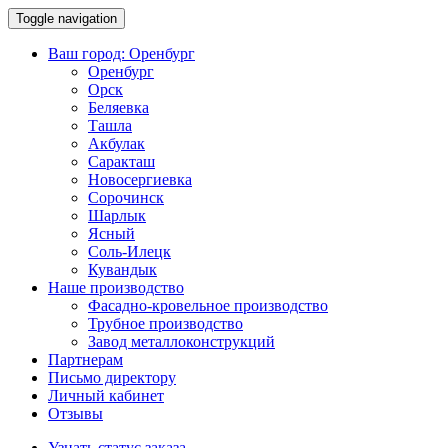
Toggle navigation
Ваш город:
Оренбург
Оренбург
Орск
Беляевка
Ташла
Акбулак
Саракташ
Новосергиевка
Сорочинск
Шарлык
Ясный
Соль-Илецк
Кувандык
Наше производство
Фасадно-кровельное производство
Трубное производство
Завод металлоконструкций
Партнерам
Письмо директору
Личный кабинет
Отзывы
Узнать статус заказа