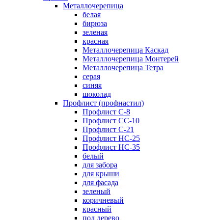
Металлочерепица
белая
бирюза
зеленая
красная
Металлочерепица Каскад
Металлочерепица Монтерей
Металлочерепица Тетра
серая
синяя
шоколад
Профлист (профнастил)
Профлист С-8
Профлист СС-10
Профлист C-21
Профлист НС-25
Профлист НС-35
белый
для забора
для крыши
для фасада
зеленый
коричневый
красный
под дерево