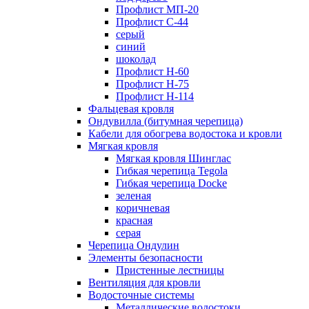
Профлист МП-20
Профлист С-44
серый
синий
шоколад
Профлист Н-60
Профлист Н-75
Профлист H-114
Фальцевая кровля
Ондувилла (битумная черепица)
Кабели для обогрева водостока и кровли
Мягкая кровля
Мягкая кровля Шинглас
Гибкая черепица Tegola
Гибкая черепица Docke
зеленая
коричневая
красная
серая
Черепица Ондулин
Элементы безопасности
Пристенные лестницы
Вентиляция для кровли
Водосточные системы
Металлические водостоки