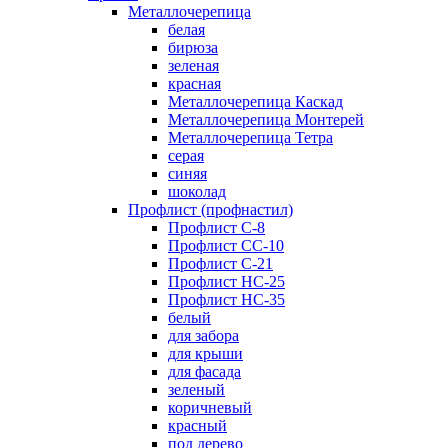
Металлочерепица
белая
бирюза
зеленая
красная
Металлочерепица Каскад
Металлочерепица Монтерей
Металлочерепица Тетра
серая
синяя
шоколад
Профлист (профнастил)
Профлист С-8
Профлист СС-10
Профлист C-21
Профлист НС-25
Профлист НС-35
белый
для забора
для крыши
для фасада
зеленый
коричневый
красный
под дерево