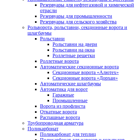
Резервуары для нефтегазовой и химической
отрасли
Резервуары для промышленности
Резервуары для сельского хозяйства
Рольворота, рольставни, секционные ворота и
шлагбаумы
Рольставни
Рольставни на двери
Рольставни на окна
Роллетные решетки
Роллетные ворота
Автоматические секционные ворота
Секционные ворота «Алютех»
Секционные ворота «Дорхан»
Автоматические шлагбаумы
Автоматика для ворот
Гаражные
Промышленные
Ворота из профлиста
Откатные ворота
Распашные ворота
Трубопроводная арматура
Поликарбонат
Поликарбонат для теплиц
Поликарбонат для навесов и козырьков