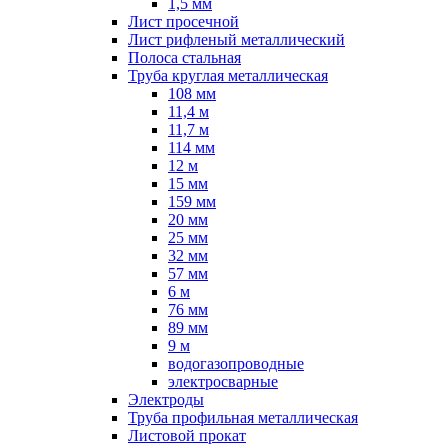
1,5 мм
Лист просечной
Лист рифленый металлический
Полоса стальная
Труба круглая металлическая
108 мм
11,4 м
11,7 м
114 мм
12 м
15 мм
159 мм
20 мм
25 мм
32 мм
57 мм
6 м
76 мм
89 мм
9 м
водогазопроводные
электросварные
Электроды
Труба профильная металлическая
Листовой прокат