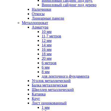
Виниловый сайдинг под брус
Виниловый сайдинг под дерево
Наличники
Откосы
Линеарные панели
Металлопрокат
Арматура
10 мм
11,7 метров
12 мм
14 мм
16 мм
18 мм
20 мм
6 метров
6 мм
8 мм
для ленточного фундамента
Уголок металлический
Балка металлическая
Швеллер металлический
Катанка
Круг
Лист оцинкованный
1 мм