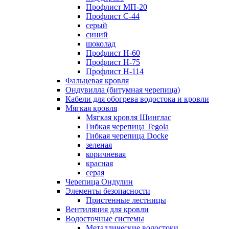
Профлист МП-20
Профлист С-44
серый
синий
шоколад
Профлист Н-60
Профлист Н-75
Профлист H-114
Фальцевая кровля
Ондувилла (битумная черепица)
Кабели для обогрева водостока и кровли
Мягкая кровля
Мягкая кровля Шинглас
Гибкая черепица Tegola
Гибкая черепица Docke
зеленая
коричневая
красная
серая
Черепица Ондулин
Элементы безопасности
Пристенные лестницы
Вентиляция для кровли
Водосточные системы
Металлические водостоки