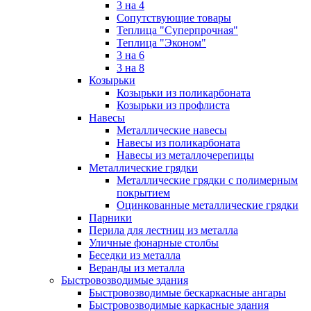
3 на 4
Сопутствующие товары
Теплица "Суперпрочная"
Теплица "Эконом"
3 на 6
3 на 8
Козырьки
Козырьки из поликарбоната
Козырьки из профлиста
Навесы
Металлические навесы
Навесы из поликарбоната
Навесы из металлочерепицы
Металлические грядки
Металлические грядки с полимерным
покрытием
Оцинкованные металлические грядки
Парники
Перила для лестниц из металла
Уличные фонарные столбы
Беседки из металла
Веранды из металла
Быстровозводимые здания
Быстровозводимые бескаркасные ангары
Быстровозводимые каркасные здания