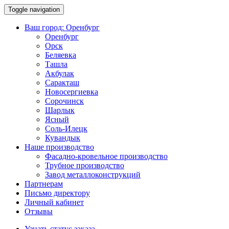
Toggle navigation
Ваш город:
Оренбург
Оренбург
Орск
Беляевка
Ташла
Акбулак
Саракташ
Новосергиевка
Сорочинск
Шарлык
Ясный
Соль-Илецк
Кувандык
Наше производство
Фасадно-кровельное производство
Трубное производство
Завод металлоконструкций
Партнерам
Письмо директору
Личный кабинет
Отзывы
Узнать статус заказа