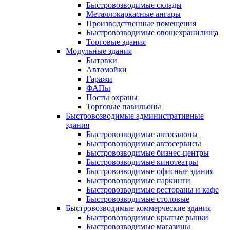
Быстровозводимые склады
Металлокаркасные ангары
Производственные помещения
Быстровозводимые овощехранилища
Торговые здания
Модульные здания
Бытовки
Автомойки
Гаражи
ФАПы
Посты охраны
Торговые павильоны
Быстровозводимые административные
здания
Быстровозводимые автосалоны
Быстровозводимые автосервисы
Быстровозводимые бизнес-центры
Быстровозводимые кинотеатры
Быстровозводимые офисные здания
Быстровозводимые паркинги
Быстровозводимые рестораны и кафе
Быстровозводимые столовые
Быстровозводимые коммерческие здания
Быстровозводимые крытые рынки
Быстровозводимые магазины