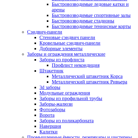
Быстровозводимые ледовые катки и
арены
Быстровозводимые спортивные залы
Быстровозводимые стадионы
Быстровозводимые теннисные корты
Сэндвич-панели
Стеновые сэндвич панели
Кровельные сэндвич-панели
Доборные элементы
Заборы и ограждения металлические
Заборы из профлиста
Профлист некондиция
Штакетник
Металлический штакетник Корса
Металлический штакетник Ривьера
3d заборы
Модульные ограждения
Заборы из профильной трубы
Заборы-жалюзи
Фотозаборы
Ворота
Заборы из поликарбоната
Навершия
Калитки
Промышленные ёмкости, резервуары и цистерны