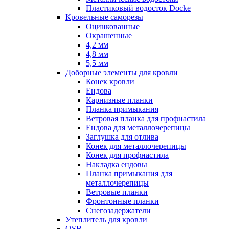
Пластиковый водосток Docke
Кровельные саморезы
Оцинкованные
Окрашенные
4,2 мм
4,8 мм
5,5 мм
Доборные элементы для кровли
Конек кровли
Ендова
Карнизные планки
Планка примыкания
Ветровая планка для профнастила
Ендова для металлочерепицы
Заглушка для отлива
Конек для металлочерепицы
Конек для профнастила
Накладка ендовы
Планка примыкания для
металлочерепицы
Ветровые планки
Фронтонные планки
Снегозадержатели
Утеплитель для кровли
OSB