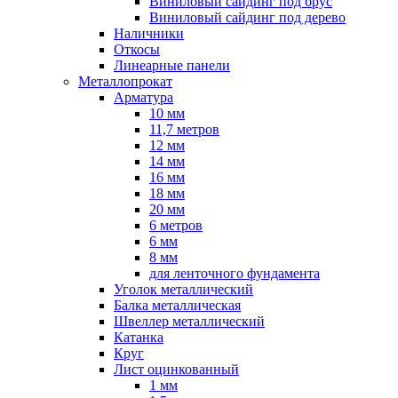
Виниловый сайдинг под брус
Виниловый сайдинг под дерево
Наличники
Откосы
Линеарные панели
Металлопрокат
Арматура
10 мм
11,7 метров
12 мм
14 мм
16 мм
18 мм
20 мм
6 метров
6 мм
8 мм
для ленточного фундамента
Уголок металлический
Балка металлическая
Швеллер металлический
Катанка
Круг
Лист оцинкованный
1 мм