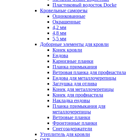
Пластиковый водосток Docke
Кровельные саморезы
Оцинкованные
Окрашенные
4,2 мм
4,8 мм
5,5 мм
Доборные элементы для кровли
Конек кровли
Ендова
Карнизные планки
Планка примыкания
Ветровая планка для профнастила
Ендова для металлочерепицы
Заглушка для отлива
Конек для металлочерепицы
Конек для профнастила
Накладка ендовы
Планка примыкания для
металлочерепицы
Ветровые планки
Фронтонные планки
Снегозадержатели
Утеплитель для кровли
OSB