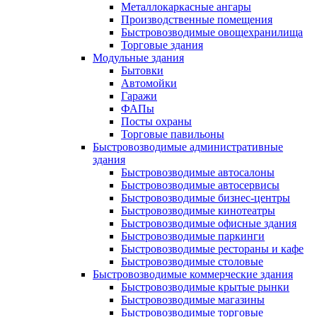
Металлокаркасные ангары
Производственные помещения
Быстровозводимые овощехранилища
Торговые здания
Модульные здания
Бытовки
Автомойки
Гаражи
ФАПы
Посты охраны
Торговые павильоны
Быстровозводимые административные
здания
Быстровозводимые автосалоны
Быстровозводимые автосервисы
Быстровозводимые бизнес-центры
Быстровозводимые кинотеатры
Быстровозводимые офисные здания
Быстровозводимые паркинги
Быстровозводимые рестораны и кафе
Быстровозводимые столовые
Быстровозводимые коммерческие здания
Быстровозводимые крытые рынки
Быстровозводимые магазины
Быстровозводимые торговые