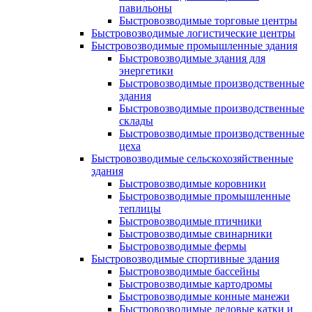
павильоны
Быстровозводимые торговые центры
Быстровозводимые логистические центры
Быстровозводимые промышленные здания
Быстровозводимые здания для
энергетики
Быстровозводимые производственные
здания
Быстровозводимые производственные
склады
Быстровозводимые производственные
цеха
Быстровозводимые сельскохозяйственные
здания
Быстровозводимые коровники
Быстровозводимые промышленные
теплицы
Быстровозводимые птичники
Быстровозводимые свинарники
Быстровозводимые фермы
Быстровозводимые спортивные здания
Быстровозводимые бассейны
Быстровозводимые картодромы
Быстровозводимые конные манежи
Быстровозводимые ледовые катки и