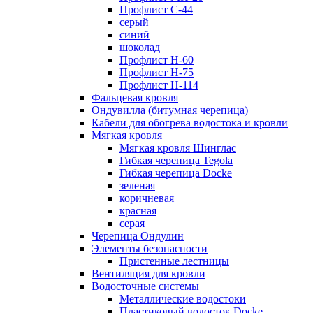
Профлист С-44
серый
синий
шоколад
Профлист Н-60
Профлист Н-75
Профлист H-114
Фальцевая кровля
Ондувилла (битумная черепица)
Кабели для обогрева водостока и кровли
Мягкая кровля
Мягкая кровля Шинглас
Гибкая черепица Tegola
Гибкая черепица Docke
зеленая
коричневая
красная
серая
Черепица Ондулин
Элементы безопасности
Пристенные лестницы
Вентиляция для кровли
Водосточные системы
Металлические водостоки
Пластиковый водосток Docke