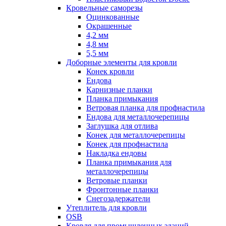
Кровельные саморезы
Оцинкованные
Окрашенные
4,2 мм
4,8 мм
5,5 мм
Доборные элементы для кровли
Конек кровли
Ендова
Карнизные планки
Планка примыкания
Ветровая планка для профнастила
Ендова для металлочерепицы
Заглушка для отлива
Конек для металлочерепицы
Конек для профнастила
Накладка ендовы
Планка примыкания для
металлочерепицы
Ветровые планки
Фронтонные планки
Снегозадержатели
Утеплитель для кровли
OSB
Кровля для промышленных зданий