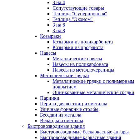
3 на 4
Сопутствующие товары
Теплица "Суперпрочная"
Теплица "Эконом"
3 на 6
3 на 8
Козырьки
Козырьки из поликарбоната
Козырьки из профлиста
Навесы
Металлические навесы
Навесы из поликарбоната
Навесы из металлочерепицы
Металлические грядки
Металлические грядки с полимерным
покрытием
Оцинкованные металлические грядки
Парники
Перила для лестниц из металла
Уличные фонарные столбы
Беседки из металла
Веранды из металла
Быстровозводимые здания
Быстровозводимые бескаркасные ангары
Быстровозводимые каркасные здания