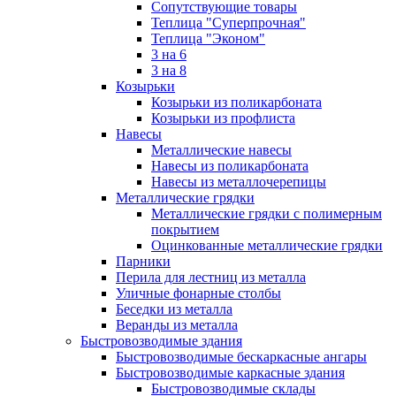
Сопутствующие товары
Теплица "Суперпрочная"
Теплица "Эконом"
3 на 6
3 на 8
Козырьки
Козырьки из поликарбоната
Козырьки из профлиста
Навесы
Металлические навесы
Навесы из поликарбоната
Навесы из металлочерепицы
Металлические грядки
Металлические грядки с полимерным
покрытием
Оцинкованные металлические грядки
Парники
Перила для лестниц из металла
Уличные фонарные столбы
Беседки из металла
Веранды из металла
Быстровозводимые здания
Быстровозводимые бескаркасные ангары
Быстровозводимые каркасные здания
Быстровозводимые склады