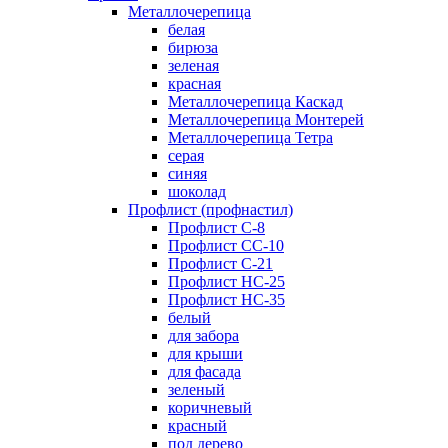
Металлочерепица
белая
бирюза
зеленая
красная
Металлочерепица Каскад
Металлочерепица Монтерей
Металлочерепица Тетра
серая
синяя
шоколад
Профлист (профнастил)
Профлист С-8
Профлист СС-10
Профлист C-21
Профлист НС-25
Профлист НС-35
белый
для забора
для крыши
для фасада
зеленый
коричневый
красный
под дерево