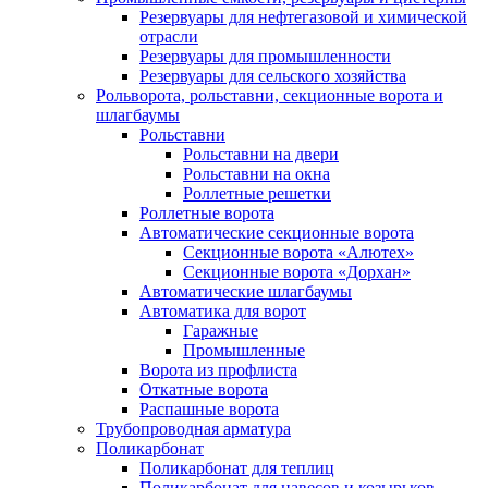
Резервуары для нефтегазовой и химической
отрасли
Резервуары для промышленности
Резервуары для сельского хозяйства
Рольворота, рольставни, секционные ворота и
шлагбаумы
Рольставни
Рольставни на двери
Рольставни на окна
Роллетные решетки
Роллетные ворота
Автоматические секционные ворота
Секционные ворота «Алютех»
Секционные ворота «Дорхан»
Автоматические шлагбаумы
Автоматика для ворот
Гаражные
Промышленные
Ворота из профлиста
Откатные ворота
Распашные ворота
Трубопроводная арматура
Поликарбонат
Поликарбонат для теплиц
Поликарбонат для навесов и козырьков