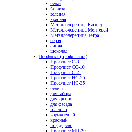
белая
бирюза
зеленая
красная
Металлочерепица Каскад
Металлочерепица Монтерей
Металлочерепица Тетра
серая
синяя
шоколад
Профлист (профнастил)
Профлист С-8
Профлист СС-10
Профлист C-21
Профлист НС-25
Профлист НС-35
белый
для забора
для крыши
для фасада
зеленый
коричневый
красный
под дерево
Профлист МП-20