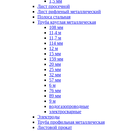
1,5 мм
Лист просечной
Лист рифленый металлический
Полоса стальная
Труба круглая металлическая
108 мм
11,4 м
11,7 м
114 мм
12 м
15 мм
159 мм
20 мм
25 мм
32 мм
57 мм
6 м
76 мм
89 мм
9 м
водогазопроводные
электросварные
Электроды
Труба профильная металлическая
Листовой прокат