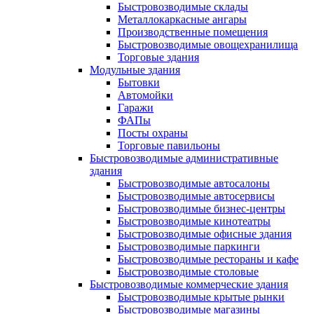
Быстровозводимые склады
Металлокаркасные ангары
Производственные помещения
Быстровозводимые овощехранилища
Торговые здания
Модульные здания
Бытовки
Автомойки
Гаражи
ФАПы
Посты охраны
Торговые павильоны
Быстровозводимые административные
здания
Быстровозводимые автосалоны
Быстровозводимые автосервисы
Быстровозводимые бизнес-центры
Быстровозводимые кинотеатры
Быстровозводимые офисные здания
Быстровозводимые паркинги
Быстровозводимые рестораны и кафе
Быстровозводимые столовые
Быстровозводимые коммерческие здания
Быстровозводимые крытые рынки
Быстровозводимые магазины