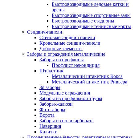
Быстровозводимые ледовые катки и
арены
Быстровозводимые спортивные залы
Быстровозводимые стадионы
Быстровозводимые теннисные корты
Сэндвич-панели
Стеновые сэндвич панели
Кровельные сэндвич-панели
Доборные элементы
Заборы и ограждения металлические
Заборы из профлиста
Профлист некондиция
Штакетник
Металлический штакетник Корса
Металлический штакетник Ривьера
3d заборы
Модульные ограждения
Заборы из профильной трубы
Заборы-жалюзи
Фотозаборы
Ворота
Заборы из поликарбоната
Навершия
Калитки
Промышленные ёмкости, резервуары и цистерны