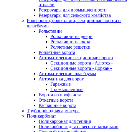
отрасли
Резервуары для промышленности
Резервуары для сельского хозяйства
Рольворота, рольставни, секционные ворота и
шлагбаумы
Рольставни
Рольставни на двери
Рольставни на окна
Роллетные решетки
Роллетные ворота
Автоматические секционные ворота
Секционные ворота «Алютех»
Секционные ворота «Дорхан»
Автоматические шлагбаумы
Автоматика для ворот
Гаражные
Промышленные
Ворота из профлиста
Откатные ворота
Распашные ворота
Трубопроводная арматура
Поликарбонат
Поликарбонат для теплиц
Поликарбонат для навесов и козырьков
Сотовый поликарбонат