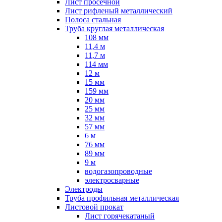
Лист просечной
Лист рифленый металлический
Полоса стальная
Труба круглая металлическая
108 мм
11,4 м
11,7 м
114 мм
12 м
15 мм
159 мм
20 мм
25 мм
32 мм
57 мм
6 м
76 мм
89 мм
9 м
водогазопроводные
электросварные
Электроды
Труба профильная металлическая
Листовой прокат
Лист горячекатаный