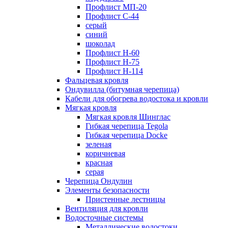
Профлист МП-20
Профлист С-44
серый
синий
шоколад
Профлист Н-60
Профлист Н-75
Профлист H-114
Фальцевая кровля
Ондувилла (битумная черепица)
Кабели для обогрева водостока и кровли
Мягкая кровля
Мягкая кровля Шинглас
Гибкая черепица Tegola
Гибкая черепица Docke
зеленая
коричневая
красная
серая
Черепица Ондулин
Элементы безопасности
Пристенные лестницы
Вентиляция для кровли
Водосточные системы
Металлические водостоки