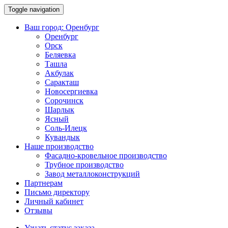
Toggle navigation
Ваш город:
Оренбург
Оренбург
Орск
Беляевка
Ташла
Акбулак
Саракташ
Новосергиевка
Сорочинск
Шарлык
Ясный
Соль-Илецк
Кувандык
Наше производство
Фасадно-кровельное производство
Трубное производство
Завод металлоконструкций
Партнерам
Письмо директору
Личный кабинет
Отзывы
Узнать статус заказа