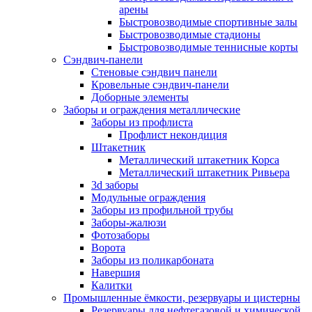
арены
Быстровозводимые спортивные залы
Быстровозводимые стадионы
Быстровозводимые теннисные корты
Сэндвич-панели
Стеновые сэндвич панели
Кровельные сэндвич-панели
Доборные элементы
Заборы и ограждения металлические
Заборы из профлиста
Профлист некондиция
Штакетник
Металлический штакетник Корса
Металлический штакетник Ривьера
3d заборы
Модульные ограждения
Заборы из профильной трубы
Заборы-жалюзи
Фотозаборы
Ворота
Заборы из поликарбоната
Навершия
Калитки
Промышленные ёмкости, резервуары и цистерны
Резервуары для нефтегазовой и химической