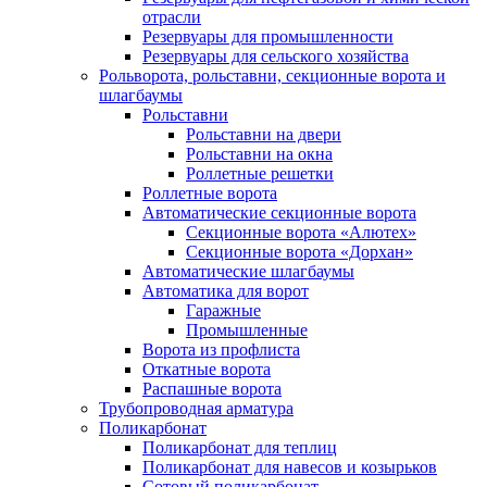
отрасли
Резервуары для промышленности
Резервуары для сельского хозяйства
Рольворота, рольставни, секционные ворота и
шлагбаумы
Рольставни
Рольставни на двери
Рольставни на окна
Роллетные решетки
Роллетные ворота
Автоматические секционные ворота
Секционные ворота «Алютех»
Секционные ворота «Дорхан»
Автоматические шлагбаумы
Автоматика для ворот
Гаражные
Промышленные
Ворота из профлиста
Откатные ворота
Распашные ворота
Трубопроводная арматура
Поликарбонат
Поликарбонат для теплиц
Поликарбонат для навесов и козырьков
Сотовый поликарбонат