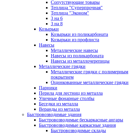
Сопутствующие товары
Теплица "Суперпрочная"
Теплица "Эконом"
3 на 6
3 на 8
Козырьки
Козырьки из поликарбоната
Козырьки из профлиста
Навесы
Металлические навесы
Навесы из поликарбоната
Навесы из металлочерепицы
Металлические грядки
Металлические грядки с полимерным
покрытием
Оцинкованные металлические грядки
Парники
Перила для лестниц из металла
Уличные фонарные столбы
Беседки из металла
Веранды из металла
Быстровозводимые здания
Быстровозводимые бескаркасные ангары
Быстровозводимые каркасные здания
Быстровозводимые склады