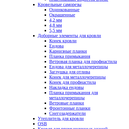
Кровельные саморезы
Оцинкованные
Окрашенные
4,2 мм
4,8 мм
5,5 мм
Доборные элементы для кровли
Конек кровли
Ендова
Карнизные планки
Планка примыкания
Ветровая планка для профнастила
Ендова для металлочерепицы
Заглушка для отлива
Конек для металлочерепицы
Конек для профнастила
Накладка ендовы
Планка примыкания для
металлочерепицы
Ветровые планки
Фронтонные планки
Снегозадержатели
Утеплитель для кровли
OSB
Кровля для промышленных зданий