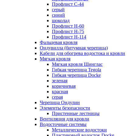
Профлист С-44
серый
синий
шоколад
Профлист Н-60
Профлист Н-75
Профлист H-114
Фальцевая кровля
Ондувилла (битумная черепица)
Кабели для обогрева водостока и кровли
Мягкая кровля
Мягкая кровля Шинглас
Гибкая черепица Tegola
Гибкая черепица Docke
зеленая
коричневая
красная
серая
Черепица Ондулин
Элементы безопасности
Пристенные лестницы
Вентиляция для кровли
Водосточные системы
Металлические водостоки
Пластиковый водосток Docke