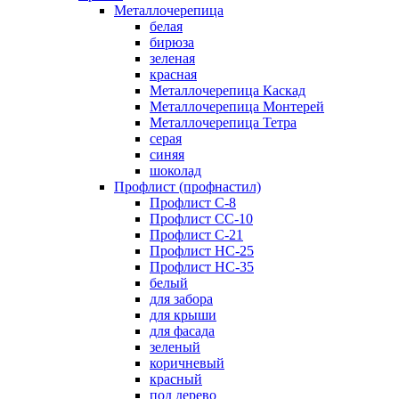
Металлочерепица
белая
бирюза
зеленая
красная
Металлочерепица Каскад
Металлочерепица Монтерей
Металлочерепица Тетра
серая
синяя
шоколад
Профлист (профнастил)
Профлист С-8
Профлист СС-10
Профлист C-21
Профлист НС-25
Профлист НС-35
белый
для забора
для крыши
для фасада
зеленый
коричневый
красный
под дерево