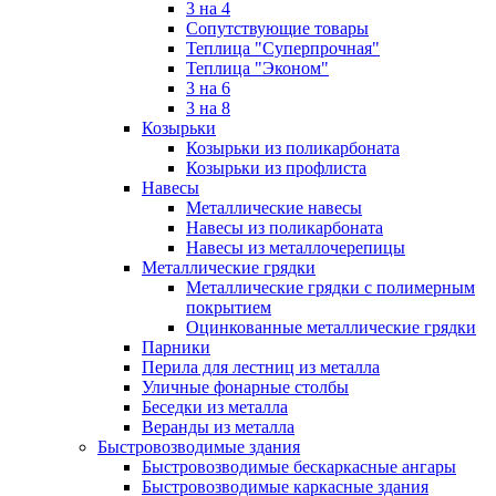
3 на 4
Сопутствующие товары
Теплица "Суперпрочная"
Теплица "Эконом"
3 на 6
3 на 8
Козырьки
Козырьки из поликарбоната
Козырьки из профлиста
Навесы
Металлические навесы
Навесы из поликарбоната
Навесы из металлочерепицы
Металлические грядки
Металлические грядки с полимерным
покрытием
Оцинкованные металлические грядки
Парники
Перила для лестниц из металла
Уличные фонарные столбы
Беседки из металла
Веранды из металла
Быстровозводимые здания
Быстровозводимые бескаркасные ангары
Быстровозводимые каркасные здания