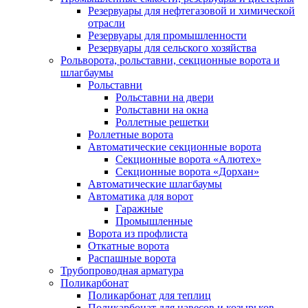
Резервуары для нефтегазовой и химической
отрасли
Резервуары для промышленности
Резервуары для сельского хозяйства
Рольворота, рольставни, секционные ворота и
шлагбаумы
Рольставни
Рольставни на двери
Рольставни на окна
Роллетные решетки
Роллетные ворота
Автоматические секционные ворота
Секционные ворота «Алютех»
Секционные ворота «Дорхан»
Автоматические шлагбаумы
Автоматика для ворот
Гаражные
Промышленные
Ворота из профлиста
Откатные ворота
Распашные ворота
Трубопроводная арматура
Поликарбонат
Поликарбонат для теплиц
Поликарбонат для навесов и козырьков