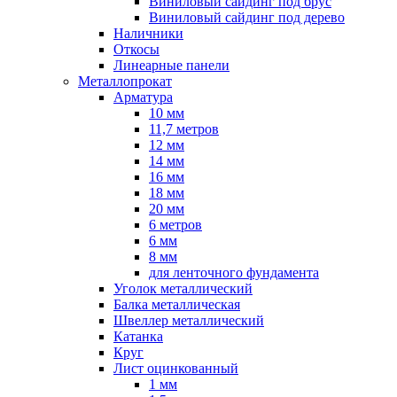
Виниловый сайдинг под брус
Виниловый сайдинг под дерево
Наличники
Откосы
Линеарные панели
Металлопрокат
Арматура
10 мм
11,7 метров
12 мм
14 мм
16 мм
18 мм
20 мм
6 метров
6 мм
8 мм
для ленточного фундамента
Уголок металлический
Балка металлическая
Швеллер металлический
Катанка
Круг
Лист оцинкованный
1 мм