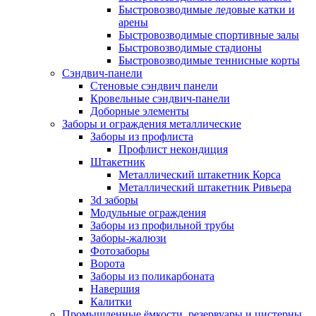
Быстровозводимые ледовые катки и
арены
Быстровозводимые спортивные залы
Быстровозводимые стадионы
Быстровозводимые теннисные корты
Сэндвич-панели
Стеновые сэндвич панели
Кровельные сэндвич-панели
Доборные элементы
Заборы и ограждения металлические
Заборы из профлиста
Профлист некондиция
Штакетник
Металлический штакетник Корса
Металлический штакетник Ривьера
3d заборы
Модульные ограждения
Заборы из профильной трубы
Заборы-жалюзи
Фотозаборы
Ворота
Заборы из поликарбоната
Навершия
Калитки
Промышленные ёмкости, резервуары и цистерны