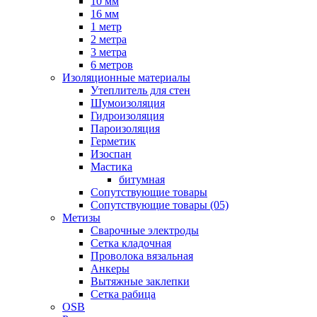
10 мм
16 мм
1 метр
2 метра
3 метра
6 метров
Изоляционные материалы
Утеплитель для стен
Шумоизоляция
Гидроизоляция
Пароизоляция
Герметик
Изоспан
Мастика
битумная
Сопутствующие товары
Сопутствующие товары (05)
Метизы
Сварочные электроды
Сетка кладочная
Проволока вязальная
Анкеры
Вытяжные заклепки
Сетка рабица
OSB