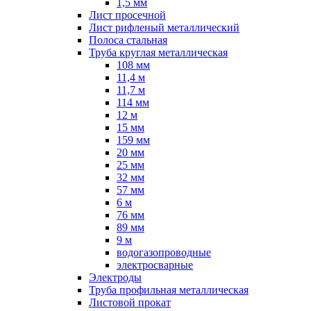
1,5 мм
Лист просечной
Лист рифленый металлический
Полоса стальная
Труба круглая металлическая
108 мм
11,4 м
11,7 м
114 мм
12 м
15 мм
159 мм
20 мм
25 мм
32 мм
57 мм
6 м
76 мм
89 мм
9 м
водогазопроводные
электросварные
Электроды
Труба профильная металлическая
Листовой прокат