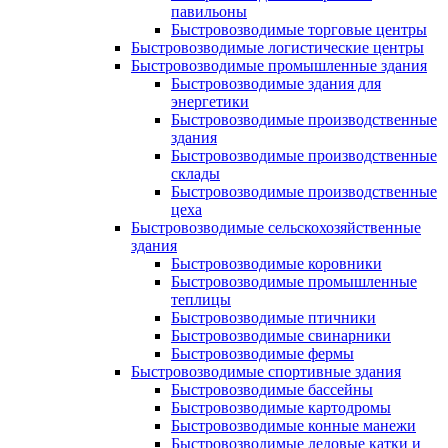
павильоны
Быстровозводимые торговые центры
Быстровозводимые логистические центры
Быстровозводимые промышленные здания
Быстровозводимые здания для
энергетики
Быстровозводимые производственные
здания
Быстровозводимые производственные
склады
Быстровозводимые производственные
цеха
Быстровозводимые сельскохозяйственные
здания
Быстровозводимые коровники
Быстровозводимые промышленные
теплицы
Быстровозводимые птичники
Быстровозводимые свинарники
Быстровозводимые фермы
Быстровозводимые спортивные здания
Быстровозводимые бассейны
Быстровозводимые картодромы
Быстровозводимые конные манежи
Быстровозводимые ледовые катки и