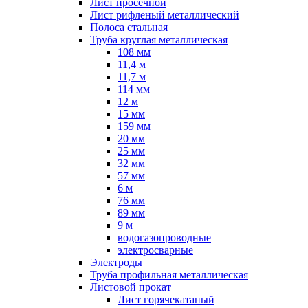
Лист просечной
Лист рифленый металлический
Полоса стальная
Труба круглая металлическая
108 мм
11,4 м
11,7 м
114 мм
12 м
15 мм
159 мм
20 мм
25 мм
32 мм
57 мм
6 м
76 мм
89 мм
9 м
водогазопроводные
электросварные
Электроды
Труба профильная металлическая
Листовой прокат
Лист горячекатаный