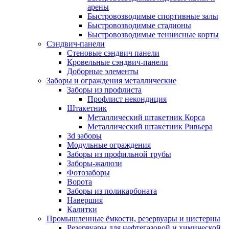
арены
Быстровозводимые спортивные залы
Быстровозводимые стадионы
Быстровозводимые теннисные корты
Сэндвич-панели
Стеновые сэндвич панели
Кровельные сэндвич-панели
Доборные элементы
Заборы и ограждения металлические
Заборы из профлиста
Профлист некондиция
Штакетник
Металлический штакетник Корса
Металлический штакетник Ривьера
3d заборы
Модульные ограждения
Заборы из профильной трубы
Заборы-жалюзи
Фотозаборы
Ворота
Заборы из поликарбоната
Навершия
Калитки
Промышленные ёмкости, резервуары и цистерны
Резервуары для нефтегазовой и химической