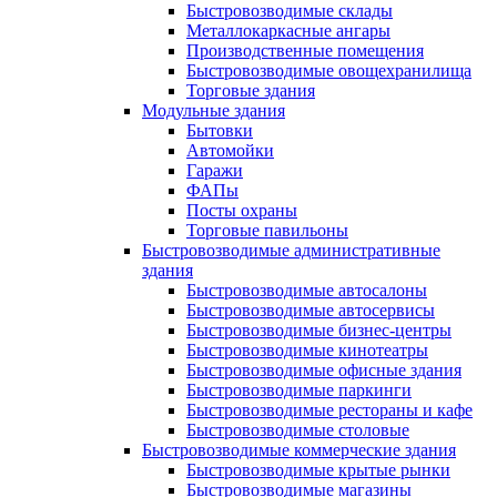
Быстровозводимые склады
Металлокаркасные ангары
Производственные помещения
Быстровозводимые овощехранилища
Торговые здания
Модульные здания
Бытовки
Автомойки
Гаражи
ФАПы
Посты охраны
Торговые павильоны
Быстровозводимые административные
здания
Быстровозводимые автосалоны
Быстровозводимые автосервисы
Быстровозводимые бизнес-центры
Быстровозводимые кинотеатры
Быстровозводимые офисные здания
Быстровозводимые паркинги
Быстровозводимые рестораны и кафе
Быстровозводимые столовые
Быстровозводимые коммерческие здания
Быстровозводимые крытые рынки
Быстровозводимые магазины