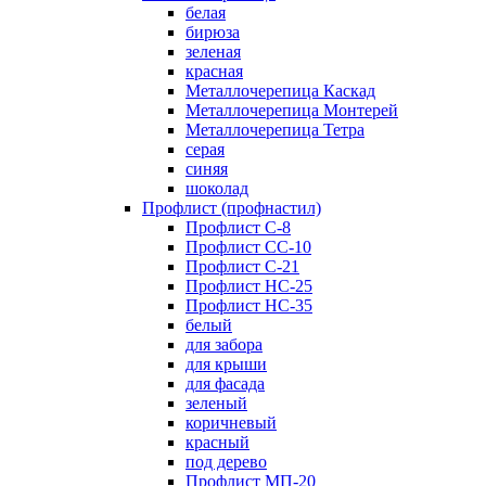
белая
бирюза
зеленая
красная
Металлочерепица Каскад
Металлочерепица Монтерей
Металлочерепица Тетра
серая
синяя
шоколад
Профлист (профнастил)
Профлист С-8
Профлист СС-10
Профлист C-21
Профлист НС-25
Профлист НС-35
белый
для забора
для крыши
для фасада
зеленый
коричневый
красный
под дерево
Профлист МП-20