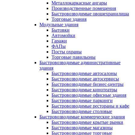
Металлокаркасные ангары
Производственные помещения
Быстровозводимые овощехранилища
Торговые здания
Модульные здания
Бытовки
Автомойки
Гаражи
ФАПы
Посты охраны
Торговые павильоны
Быстровозводимые административные
здания
Быстровозводимые автосалоны
Быстровозводимые автосервисы
Быстровозводимые бизнес-центры
Быстровозводимые кинотеатры
Быстровозводимые офисные здания
Быстровозводимые паркинги
Быстровозводимые рестораны и кафе
Быстровозводимые столовые
Быстровозводимые коммерческие здания
Быстровозводимые крытые рынки
Быстровозводимые магазины
Быстровозводимые торговые