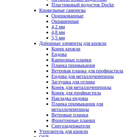
Пластиковый водосток Docke
Кровельные саморезы
Оцинкованные
Окрашенные
4,2 мм
4,8 мм
5,5 мм
Доборные элементы для кровли
Конек кровли
Ендова
Карнизные планки
Планка примыкания
Ветровая планка для профнастила
Ендова для металлочерепицы
Заглушка для отлива
Конек для металлочерепицы
Конек для профнастила
Накладка ендовы
Планка примыкания для
металлочерепицы
Ветровые планки
Фронтонные планки
Снегозадержатели
Утеплитель для кровли
OSB