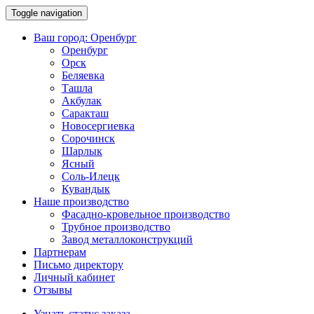
Toggle navigation
Ваш город:
Оренбург
Оренбург
Орск
Беляевка
Ташла
Акбулак
Саракташ
Новосергиевка
Сорочинск
Шарлык
Ясный
Соль-Илецк
Кувандык
Наше производство
Фасадно-кровельное производство
Трубное производство
Завод металлоконструкций
Партнерам
Письмо директору
Личный кабинет
Отзывы
Узнать статус заказа