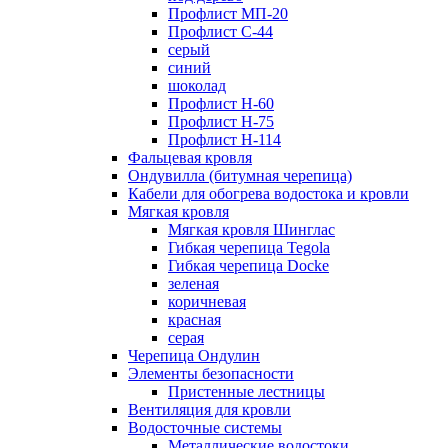
Профлист МП-20
Профлист С-44
серый
синий
шоколад
Профлист Н-60
Профлист Н-75
Профлист H-114
Фальцевая кровля
Ондувилла (битумная черепица)
Кабели для обогрева водостока и кровли
Мягкая кровля
Мягкая кровля Шинглас
Гибкая черепица Tegola
Гибкая черепица Docke
зеленая
коричневая
красная
серая
Черепица Ондулин
Элементы безопасности
Пристенные лестницы
Вентиляция для кровли
Водосточные системы
Металлические водостоки