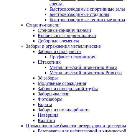
арены
Быстровозводимые спортивные залы
Быстровозводимые стадионы
Быстровозводимые теннисные корты
Сэндвич-панели
Стеновые сэндвич панели
Кровельные сэндвич-панели
Доборные элементы
Заборы и ограждения металлические
Заборы из профлиста
Профлист некондиция
Штакетник
Металлический штакетник Корса
Металлический штакетник Ривьера
3d заборы
Модульные ограждения
Заборы из профильной трубы
Заборы-жалюзи
Фотозаборы
Ворота
Заборы из поликарбоната
Навершия
Калитки
Промышленные ёмкости, резервуары и цистерны
Резервуары для нефтегазовой и химической