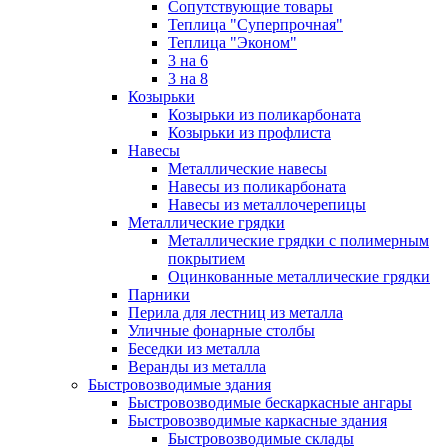
Сопутствующие товары
Теплица "Суперпрочная"
Теплица "Эконом"
3 на 6
3 на 8
Козырьки
Козырьки из поликарбоната
Козырьки из профлиста
Навесы
Металлические навесы
Навесы из поликарбоната
Навесы из металлочерепицы
Металлические грядки
Металлические грядки с полимерным
покрытием
Оцинкованные металлические грядки
Парники
Перила для лестниц из металла
Уличные фонарные столбы
Беседки из металла
Веранды из металла
Быстровозводимые здания
Быстровозводимые бескаркасные ангары
Быстровозводимые каркасные здания
Быстровозводимые склады