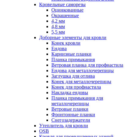
Кровельные саморезы
Оцинкованные
Окрашенные
4,2 мм
4,8 мм
5,5 мм
Доборные элементы для кровли
Конек кровли
Ендова
Карнизные планки
Планка примыкания
Ветровая планка для профнастила
Ендова для металлочерепицы
Заглушка для отлива
Конек для металлочерепицы
Конек для профнастила
Накладка ендовы
Планка примыкания для
металлочерепицы
Ветровые планки
Фронтонные планки
Снегозадержатели
Утеплитель для кровли
OSB
Кровля для промышленных зданий