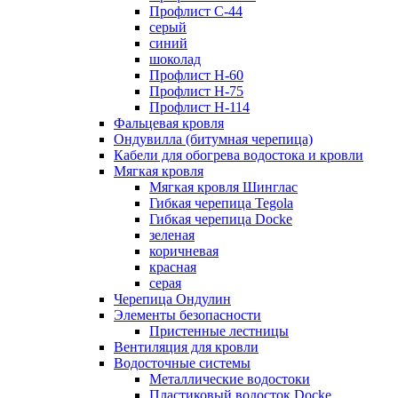
Профлист С-44
серый
синий
шоколад
Профлист Н-60
Профлист Н-75
Профлист H-114
Фальцевая кровля
Ондувилла (битумная черепица)
Кабели для обогрева водостока и кровли
Мягкая кровля
Мягкая кровля Шинглас
Гибкая черепица Tegola
Гибкая черепица Docke
зеленая
коричневая
красная
серая
Черепица Ондулин
Элементы безопасности
Пристенные лестницы
Вентиляция для кровли
Водосточные системы
Металлические водостоки
Пластиковый водосток Docke