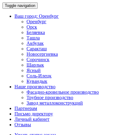
Toggle navigation
Ваш город:
Оренбург
Оренбург
Орск
Беляевка
Ташла
Акбулак
Саракташ
Новосергиевка
Сорочинск
Шарлык
Ясный
Соль-Илецк
Кувандык
Наше производство
Фасадно-кровельное производство
Трубное производство
Завод металлоконструкций
Партнерам
Письмо директору
Личный кабинет
Отзывы
Узнать статус заказа