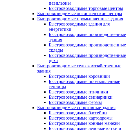
павильоны
Быстровозводимые торговые центры
Быстровозводимые логистические центры
Быстровозводимые промышленные здания
Быстровозводимые здания для
энергетики
Быстровозводимые производственные
здания
Быстровозводимые производственные
склады
Быстровозводимые производственные
цеха
Быстровозводимые сельскохозяйственные
здания
Быстровозводимые коровники
Быстровозводимые промышленные
теплицы
Быстровозводимые птичники
Быстровозводимые свинарники
Быстровозводимые фермы
Быстровозводимые спортивные здания
Быстровозводимые бассейны
Быстровозводимые картодромы
Быстровозводимые конные манежи
Быстровозводимые ледовые катки и