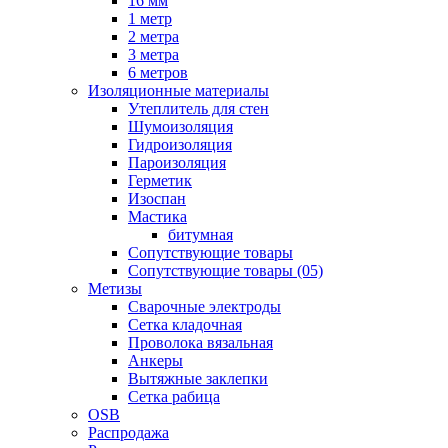
16 мм
1 метр
2 метра
3 метра
6 метров
Изоляционные материалы
Утеплитель для стен
Шумоизоляция
Гидроизоляция
Пароизоляция
Герметик
Изоспан
Мастика
битумная
Сопутствующие товары
Сопутствующие товары (05)
Метизы
Сварочные электроды
Сетка кладочная
Проволока вязальная
Анкеры
Вытяжные заклепки
Сетка рабица
OSB
Распродажа