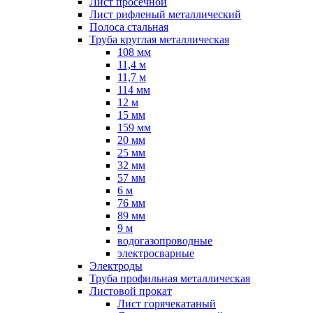
Лист просечной
Лист рифленый металлический
Полоса стальная
Труба круглая металлическая
108 мм
11,4 м
11,7 м
114 мм
12 м
15 мм
159 мм
20 мм
25 мм
32 мм
57 мм
6 м
76 мм
89 мм
9 м
водогазопроводные
электросварные
Электроды
Труба профильная металлическая
Листовой прокат
Лист горячекатаный