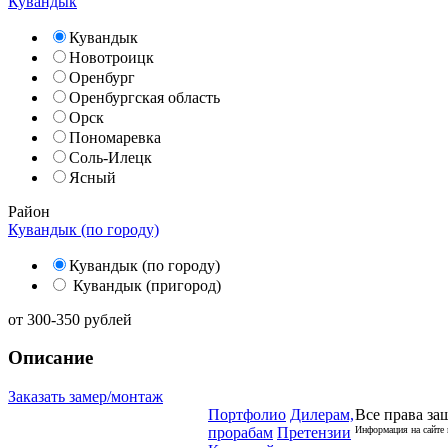
Кувандык
Кувандык
Новотроицк
Оренбург
Оренбургская область
Орск
Пономаревка
Соль-Илецк
Ясный
Район
Кувандык (по городу)
Кувандык (по городу)
Кувандык (пригород)
от
300-350
рублей
Описание
Заказать замер/монтаж
Портфолио
Дилерам,
Все права за
прорабам
Претензии
Информация на сайте 