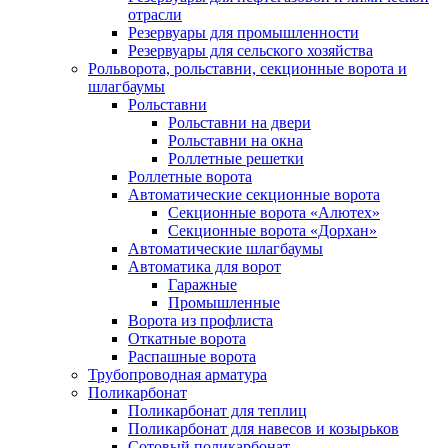
отрасли
Резервуары для промышленности
Резервуары для сельского хозяйства
Рольворота, рольставни, секционные ворота и
шлагбаумы
Рольставни
Рольставни на двери
Рольставни на окна
Роллетные решетки
Роллетные ворота
Автоматические секционные ворота
Секционные ворота «Алютех»
Секционные ворота «Дорхан»
Автоматические шлагбаумы
Автоматика для ворот
Гаражные
Промышленные
Ворота из профлиста
Откатные ворота
Распашные ворота
Трубопроводная арматура
Поликарбонат
Поликарбонат для теплиц
Поликарбонат для навесов и козырьков
Сотовый поликарбонат