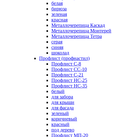
белая
бирюза
зеленая
красная
Металлочерепица Каскад
Металлочерепица Монтерей
Металлочерепица Тетра
серая
синяя
шоколад
Профлист (профнастил)
Профлист С-8
Профлист СС-10
Профлист C-21
Профлист НС-25
Профлист НС-35
белый
для забора
для крыши
для фасада
зеленый
коричневый
красный
под дерево
Профлист МП-20