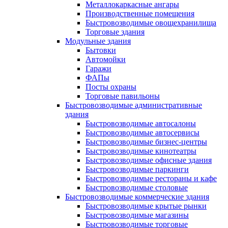
Металлокаркасные ангары
Производственные помещения
Быстровозводимые овощехранилища
Торговые здания
Модульные здания
Бытовки
Автомойки
Гаражи
ФАПы
Посты охраны
Торговые павильоны
Быстровозводимые административные
здания
Быстровозводимые автосалоны
Быстровозводимые автосервисы
Быстровозводимые бизнес-центры
Быстровозводимые кинотеатры
Быстровозводимые офисные здания
Быстровозводимые паркинги
Быстровозводимые рестораны и кафе
Быстровозводимые столовые
Быстровозводимые коммерческие здания
Быстровозводимые крытые рынки
Быстровозводимые магазины
Быстровозводимые торговые