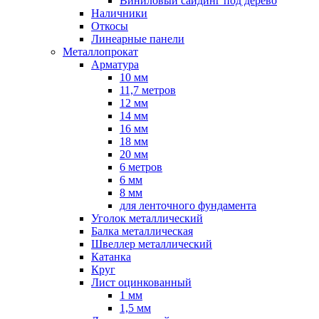
Виниловый сайдинг под дерево
Наличники
Откосы
Линеарные панели
Металлопрокат
Арматура
10 мм
11,7 метров
12 мм
14 мм
16 мм
18 мм
20 мм
6 метров
6 мм
8 мм
для ленточного фундамента
Уголок металлический
Балка металлическая
Швеллер металлический
Катанка
Круг
Лист оцинкованный
1 мм
1,5 мм