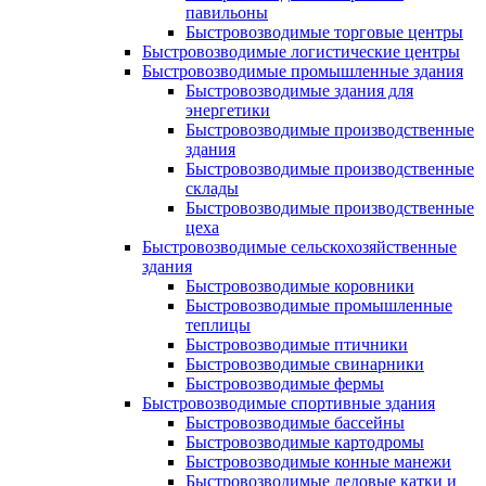
павильоны
Быстровозводимые торговые центры
Быстровозводимые логистические центры
Быстровозводимые промышленные здания
Быстровозводимые здания для
энергетики
Быстровозводимые производственные
здания
Быстровозводимые производственные
склады
Быстровозводимые производственные
цеха
Быстровозводимые сельскохозяйственные
здания
Быстровозводимые коровники
Быстровозводимые промышленные
теплицы
Быстровозводимые птичники
Быстровозводимые свинарники
Быстровозводимые фермы
Быстровозводимые спортивные здания
Быстровозводимые бассейны
Быстровозводимые картодромы
Быстровозводимые конные манежи
Быстровозводимые ледовые катки и