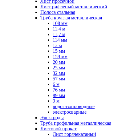
Лист просечной
Лист рифленый металлический
Полоса стальная
Труба круглая металлическая
108 мм
11,4 м
11,7 м
114 мм
12 м
15 мм
159 мм
20 мм
25 мм
32 мм
57 мм
6 м
76 мм
89 мм
9 м
водогазопроводные
электросварные
Электроды
Труба профильная металлическая
Листовой прокат
Лист горячекатаный