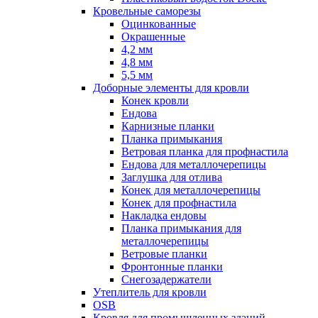
Кровельные саморезы
Оцинкованные
Окрашенные
4,2 мм
4,8 мм
5,5 мм
Доборные элементы для кровли
Конек кровли
Ендова
Карнизные планки
Планка примыкания
Ветровая планка для профнастила
Ендова для металлочерепицы
Заглушка для отлива
Конек для металлочерепицы
Конек для профнастила
Накладка ендовы
Планка примыкания для
металлочерепицы
Ветровые планки
Фронтонные планки
Снегозадержатели
Утеплитель для кровли
OSB
Кровля для промышленных зданий