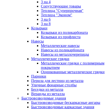
3 на 4
Сопутствующие товары
Теплица "Суперпрочная"
Теплица "Эконом"
3 на 6
3 на 8
Козырьки
Козырьки из поликарбоната
Козырьки из профлиста
Навесы
Металлические навесы
Навесы из поликарбоната
Навесы из металлочерепицы
Металлические грядки
Металлические грядки с полимерным
покрытием
Оцинкованные металлические грядки
Парники
Перила для лестниц из металла
Уличные фонарные столбы
Беседки из металла
Веранды из металла
Быстровозводимые здания
Быстровозводимые бескаркасные ангары
Быстровозводимые каркасные здания