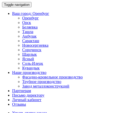
Toggle navigation
Ваш город:
Оренбург
Оренбург
Орск
Беляевка
Ташла
Акбулак
Саракташ
Новосергиевка
Сорочинск
Шарлык
Ясный
Соль-Илецк
Кувандык
Наше производство
Фасадно-кровельное производство
Трубное производство
Завод металлоконструкций
Партнерам
Письмо директору
Личный кабинет
Отзывы
Узнать статус заказа