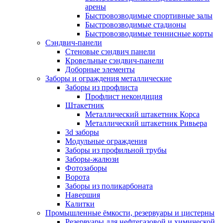
арены
Быстровозводимые спортивные залы
Быстровозводимые стадионы
Быстровозводимые теннисные корты
Сэндвич-панели
Стеновые сэндвич панели
Кровельные сэндвич-панели
Доборные элементы
Заборы и ограждения металлические
Заборы из профлиста
Профлист некондиция
Штакетник
Металлический штакетник Корса
Металлический штакетник Ривьера
3d заборы
Модульные ограждения
Заборы из профильной трубы
Заборы-жалюзи
Фотозаборы
Ворота
Заборы из поликарбоната
Навершия
Калитки
Промышленные ёмкости, резервуары и цистерны
Резервуары для нефтегазовой и химической