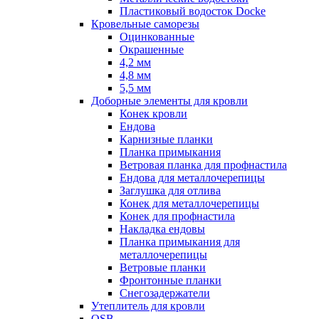
Пластиковый водосток Docke
Кровельные саморезы
Оцинкованные
Окрашенные
4,2 мм
4,8 мм
5,5 мм
Доборные элементы для кровли
Конек кровли
Ендова
Карнизные планки
Планка примыкания
Ветровая планка для профнастила
Ендова для металлочерепицы
Заглушка для отлива
Конек для металлочерепицы
Конек для профнастила
Накладка ендовы
Планка примыкания для
металлочерепицы
Ветровые планки
Фронтонные планки
Снегозадержатели
Утеплитель для кровли
OSB