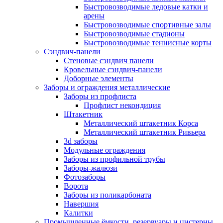
Быстровозводимые ледовые катки и
арены
Быстровозводимые спортивные залы
Быстровозводимые стадионы
Быстровозводимые теннисные корты
Сэндвич-панели
Стеновые сэндвич панели
Кровельные сэндвич-панели
Доборные элементы
Заборы и ограждения металлические
Заборы из профлиста
Профлист некондиция
Штакетник
Металлический штакетник Корса
Металлический штакетник Ривьера
3d заборы
Модульные ограждения
Заборы из профильной трубы
Заборы-жалюзи
Фотозаборы
Ворота
Заборы из поликарбоната
Навершия
Калитки
Промышленные ёмкости, резервуары и цистерны