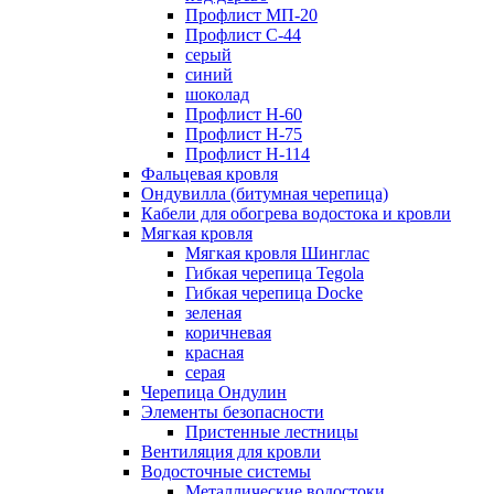
Профлист МП-20
Профлист С-44
серый
синий
шоколад
Профлист Н-60
Профлист Н-75
Профлист H-114
Фальцевая кровля
Ондувилла (битумная черепица)
Кабели для обогрева водостока и кровли
Мягкая кровля
Мягкая кровля Шинглас
Гибкая черепица Tegola
Гибкая черепица Docke
зеленая
коричневая
красная
серая
Черепица Ондулин
Элементы безопасности
Пристенные лестницы
Вентиляция для кровли
Водосточные системы
Металлические водостоки