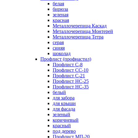
белая
бирюза
зеленая
красная
Металлочерепица Каскад
Металлочерепица Монтерей
Металлочерепица Тетра
серая
синяя
шоколад
Профлист (профнастил)
Профлист С-8
Профлист СС-10
Профлист C-21
Профлист НС-25
Профлист НС-35
белый
для забора
для крыши
для фасада
зеленый
коричневый
красный
под дерево
Профлист МП-20