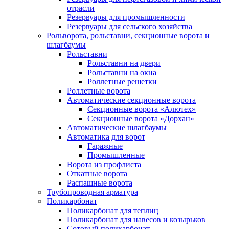
отрасли
Резервуары для промышленности
Резервуары для сельского хозяйства
Рольворота, рольставни, секционные ворота и
шлагбаумы
Рольставни
Рольставни на двери
Рольставни на окна
Роллетные решетки
Роллетные ворота
Автоматические секционные ворота
Секционные ворота «Алютех»
Секционные ворота «Дорхан»
Автоматические шлагбаумы
Автоматика для ворот
Гаражные
Промышленные
Ворота из профлиста
Откатные ворота
Распашные ворота
Трубопроводная арматура
Поликарбонат
Поликарбонат для теплиц
Поликарбонат для навесов и козырьков
Сотовый поликарбонат