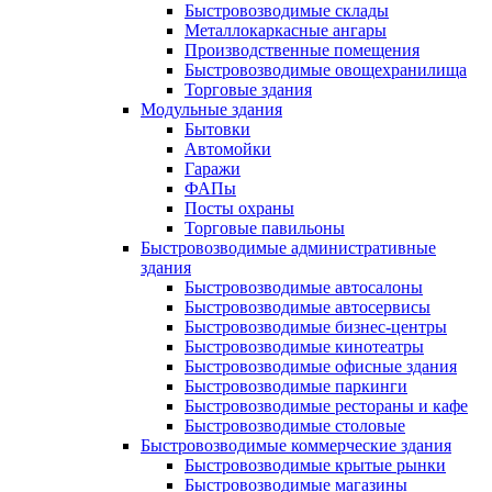
Быстровозводимые склады
Металлокаркасные ангары
Производственные помещения
Быстровозводимые овощехранилища
Торговые здания
Модульные здания
Бытовки
Автомойки
Гаражи
ФАПы
Посты охраны
Торговые павильоны
Быстровозводимые административные
здания
Быстровозводимые автосалоны
Быстровозводимые автосервисы
Быстровозводимые бизнес-центры
Быстровозводимые кинотеатры
Быстровозводимые офисные здания
Быстровозводимые паркинги
Быстровозводимые рестораны и кафе
Быстровозводимые столовые
Быстровозводимые коммерческие здания
Быстровозводимые крытые рынки
Быстровозводимые магазины