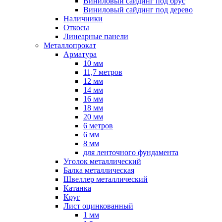
Виниловый сайдинг под брус
Виниловый сайдинг под дерево
Наличники
Откосы
Линеарные панели
Металлопрокат
Арматура
10 мм
11,7 метров
12 мм
14 мм
16 мм
18 мм
20 мм
6 метров
6 мм
8 мм
для ленточного фундамента
Уголок металлический
Балка металлическая
Швеллер металлический
Катанка
Круг
Лист оцинкованный
1 мм