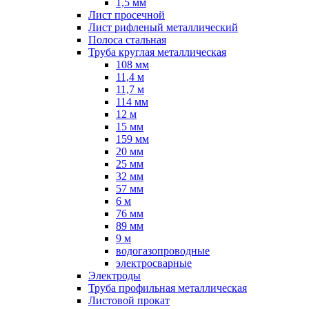
1,5 мм
Лист просечной
Лист рифленый металлический
Полоса стальная
Труба круглая металлическая
108 мм
11,4 м
11,7 м
114 мм
12 м
15 мм
159 мм
20 мм
25 мм
32 мм
57 мм
6 м
76 мм
89 мм
9 м
водогазопроводные
электросварные
Электроды
Труба профильная металлическая
Листовой прокат