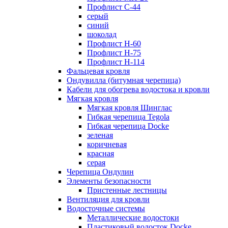
Профлист С-44
серый
синий
шоколад
Профлист Н-60
Профлист Н-75
Профлист H-114
Фальцевая кровля
Ондувилла (битумная черепица)
Кабели для обогрева водостока и кровли
Мягкая кровля
Мягкая кровля Шинглас
Гибкая черепица Tegola
Гибкая черепица Docke
зеленая
коричневая
красная
серая
Черепица Ондулин
Элементы безопасности
Пристенные лестницы
Вентиляция для кровли
Водосточные системы
Металлические водостоки
Пластиковый водосток Docke