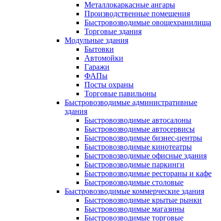
Металлокаркасные ангары
Производственные помещения
Быстровозводимые овощехранилища
Торговые здания
Модульные здания
Бытовки
Автомойки
Гаражи
ФАПы
Посты охраны
Торговые павильоны
Быстровозводимые административные
здания
Быстровозводимые автосалоны
Быстровозводимые автосервисы
Быстровозводимые бизнес-центры
Быстровозводимые кинотеатры
Быстровозводимые офисные здания
Быстровозводимые паркинги
Быстровозводимые рестораны и кафе
Быстровозводимые столовые
Быстровозводимые коммерческие здания
Быстровозводимые крытые рынки
Быстровозводимые магазины
Быстровозводимые торговые