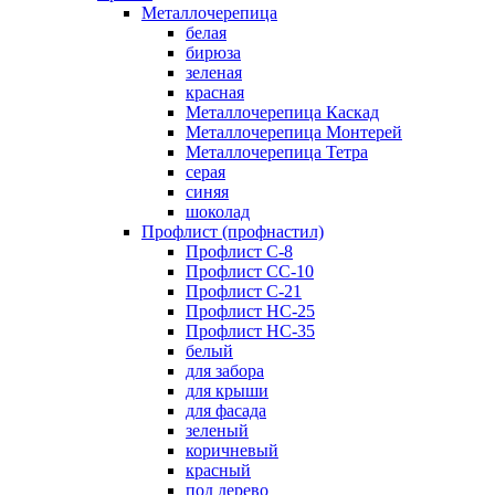
Металлочерепица
белая
бирюза
зеленая
красная
Металлочерепица Каскад
Металлочерепица Монтерей
Металлочерепица Тетра
серая
синяя
шоколад
Профлист (профнастил)
Профлист С-8
Профлист СС-10
Профлист C-21
Профлист НС-25
Профлист НС-35
белый
для забора
для крыши
для фасада
зеленый
коричневый
красный
под дерево