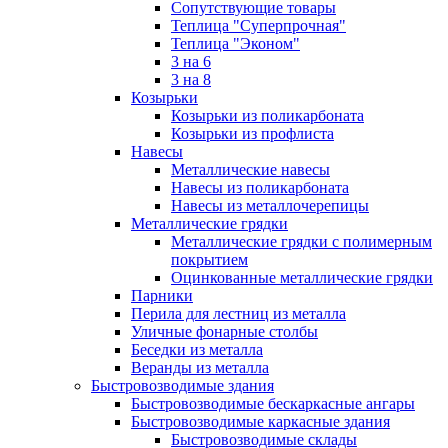
Сопутствующие товары
Теплица "Суперпрочная"
Теплица "Эконом"
3 на 6
3 на 8
Козырьки
Козырьки из поликарбоната
Козырьки из профлиста
Навесы
Металлические навесы
Навесы из поликарбоната
Навесы из металлочерепицы
Металлические грядки
Металлические грядки с полимерным
покрытием
Оцинкованные металлические грядки
Парники
Перила для лестниц из металла
Уличные фонарные столбы
Беседки из металла
Веранды из металла
Быстровозводимые здания
Быстровозводимые бескаркасные ангары
Быстровозводимые каркасные здания
Быстровозводимые склады