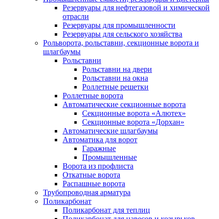
Резервуары для нефтегазовой и химической
отрасли
Резервуары для промышленности
Резервуары для сельского хозяйства
Рольворота, рольставни, секционные ворота и
шлагбаумы
Рольставни
Рольставни на двери
Рольставни на окна
Роллетные решетки
Роллетные ворота
Автоматические секционные ворота
Секционные ворота «Алютех»
Секционные ворота «Дорхан»
Автоматические шлагбаумы
Автоматика для ворот
Гаражные
Промышленные
Ворота из профлиста
Откатные ворота
Распашные ворота
Трубопроводная арматура
Поликарбонат
Поликарбонат для теплиц
Поликарбонат для навесов и козырьков