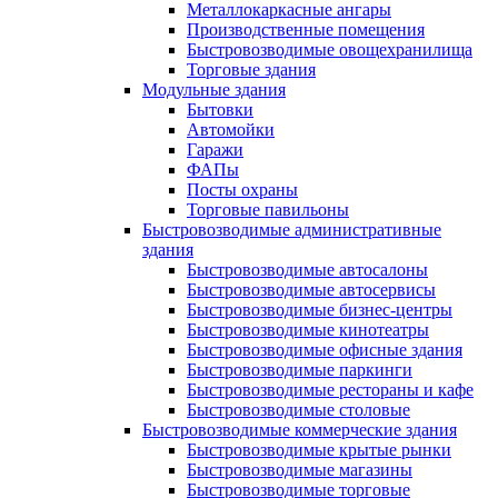
Металлокаркасные ангары
Производственные помещения
Быстровозводимые овощехранилища
Торговые здания
Модульные здания
Бытовки
Автомойки
Гаражи
ФАПы
Посты охраны
Торговые павильоны
Быстровозводимые административные
здания
Быстровозводимые автосалоны
Быстровозводимые автосервисы
Быстровозводимые бизнес-центры
Быстровозводимые кинотеатры
Быстровозводимые офисные здания
Быстровозводимые паркинги
Быстровозводимые рестораны и кафе
Быстровозводимые столовые
Быстровозводимые коммерческие здания
Быстровозводимые крытые рынки
Быстровозводимые магазины
Быстровозводимые торговые