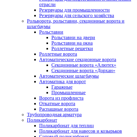
отрасли
Резервуары для промышленности
Резервуары для сельского хозяйства
Рольворота, рольставни, секционные ворота и
шлагбаумы
Рольставни
Рольставни на двери
Рольставни на окна
Роллетные решетки
Роллетные ворота
Автоматические секционные ворота
Секционные ворота «Алютех»
Секционные ворота «Дорхан»
Автоматические шлагбаумы
Автоматика для ворот
Гаражные
Промышленные
Ворота из профлиста
Откатные ворота
Распашные ворота
Трубопроводная арматура
Поликарбонат
Поликарбонат для теплиц
Поликарбонат для навесов и козырьков
Сотовый поликарбонат