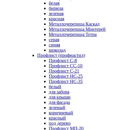
белая
бирюза
зеленая
красная
Металлочерепица Каскад
Металлочерепица Монтерей
Металлочерепица Тетра
серая
синяя
шоколад
Профлист (профнастил)
Профлист С-8
Профлист СС-10
Профлист C-21
Профлист НС-25
Профлист НС-35
белый
для забора
для крыши
для фасада
зеленый
коричневый
красный
под дерево
Профлист МП-20