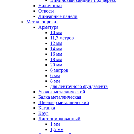
Виниловый сайдинг под дерево
Наличники
Откосы
Линеарные панели
Металлопрокат
Арматура
10 мм
11,7 метров
12 мм
14 мм
16 мм
18 мм
20 мм
6 метров
6 мм
8 мм
для ленточного фундамента
Уголок металлический
Балка металлическая
Швеллер металлический
Катанка
Круг
Лист оцинкованный
1 мм
1,5 мм