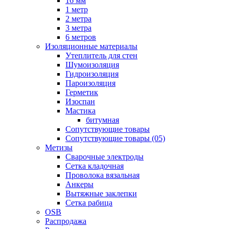
16 мм
1 метр
2 метра
3 метра
6 метров
Изоляционные материалы
Утеплитель для стен
Шумоизоляция
Гидроизоляция
Пароизоляция
Герметик
Изоспан
Мастика
битумная
Сопутствующие товары
Сопутствующие товары (05)
Метизы
Сварочные электроды
Сетка кладочная
Проволока вязальная
Анкеры
Вытяжные заклепки
Сетка рабица
OSB
Распродажа