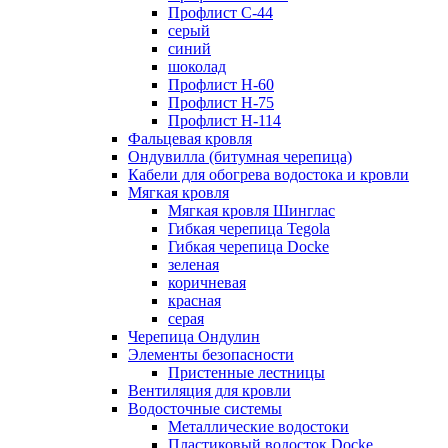
Профлист С-44
серый
синий
шоколад
Профлист Н-60
Профлист Н-75
Профлист H-114
Фальцевая кровля
Ондувилла (битумная черепица)
Кабели для обогрева водостока и кровли
Мягкая кровля
Мягкая кровля Шинглас
Гибкая черепица Tegola
Гибкая черепица Docke
зеленая
коричневая
красная
серая
Черепица Ондулин
Элементы безопасности
Пристенные лестницы
Вентиляция для кровли
Водосточные системы
Металлические водостоки
Пластиковый водосток Docke