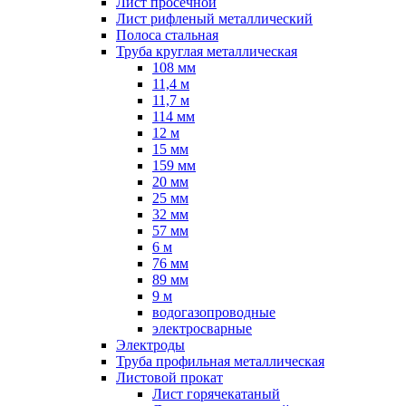
Лист просечной
Лист рифленый металлический
Полоса стальная
Труба круглая металлическая
108 мм
11,4 м
11,7 м
114 мм
12 м
15 мм
159 мм
20 мм
25 мм
32 мм
57 мм
6 м
76 мм
89 мм
9 м
водогазопроводные
электросварные
Электроды
Труба профильная металлическая
Листовой прокат
Лист горячекатаный