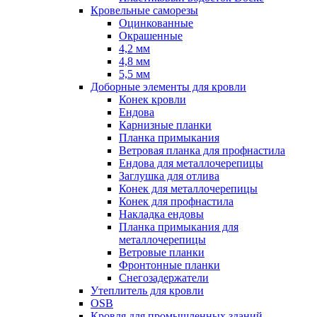
Кровельные саморезы
Оцинкованные
Окрашенные
4,2 мм
4,8 мм
5,5 мм
Доборные элементы для кровли
Конек кровли
Ендова
Карнизные планки
Планка примыкания
Ветровая планка для профнастила
Ендова для металлочерепицы
Заглушка для отлива
Конек для металлочерепицы
Конек для профнастила
Накладка ендовы
Планка примыкания для
металлочерепицы
Ветровые планки
Фронтонные планки
Снегозадержатели
Утеплитель для кровли
OSB
Кровля для промышленных зданий