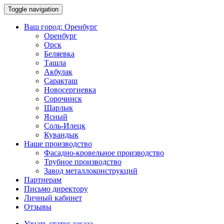
Toggle navigation
Ваш город:
Оренбург
Оренбург
Орск
Беляевка
Ташла
Акбулак
Саракташ
Новосергиевка
Сорочинск
Шарлык
Ясный
Соль-Илецк
Кувандык
Наше производство
Фасадно-кровельное производство
Трубное производство
Завод металлоконструкций
Партнерам
Письмо директору
Личный кабинет
Отзывы
Узнать статус заказа