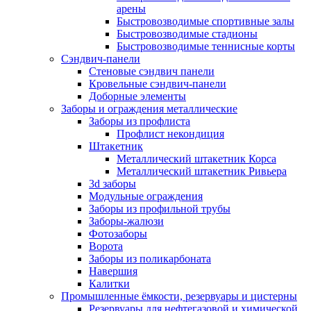
арены
Быстровозводимые спортивные залы
Быстровозводимые стадионы
Быстровозводимые теннисные корты
Сэндвич-панели
Стеновые сэндвич панели
Кровельные сэндвич-панели
Доборные элементы
Заборы и ограждения металлические
Заборы из профлиста
Профлист некондиция
Штакетник
Металлический штакетник Корса
Металлический штакетник Ривьера
3d заборы
Модульные ограждения
Заборы из профильной трубы
Заборы-жалюзи
Фотозаборы
Ворота
Заборы из поликарбоната
Навершия
Калитки
Промышленные ёмкости, резервуары и цистерны
Резервуары для нефтегазовой и химической