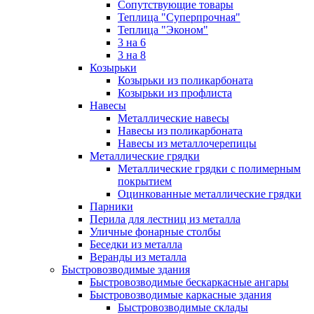
Сопутствующие товары
Теплица "Суперпрочная"
Теплица "Эконом"
3 на 6
3 на 8
Козырьки
Козырьки из поликарбоната
Козырьки из профлиста
Навесы
Металлические навесы
Навесы из поликарбоната
Навесы из металлочерепицы
Металлические грядки
Металлические грядки с полимерным
покрытием
Оцинкованные металлические грядки
Парники
Перила для лестниц из металла
Уличные фонарные столбы
Беседки из металла
Веранды из металла
Быстровозводимые здания
Быстровозводимые бескаркасные ангары
Быстровозводимые каркасные здания
Быстровозводимые склады