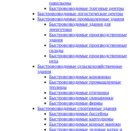
павильоны
Быстровозводимые торговые центры
Быстровозводимые логистические центры
Быстровозводимые промышленные здания
Быстровозводимые здания для
энергетики
Быстровозводимые производственные
здания
Быстровозводимые производственные
склады
Быстровозводимые производственные
цеха
Быстровозводимые сельскохозяйственные
здания
Быстровозводимые коровники
Быстровозводимые промышленные
теплицы
Быстровозводимые птичники
Быстровозводимые свинарники
Быстровозводимые фермы
Быстровозводимые спортивные здания
Быстровозводимые бассейны
Быстровозводимые картодромы
Быстровозводимые конные манежи
Быстровозводимые ледовые катки и