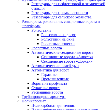
Резервуары для нефтегазовой и химической
отрасли
Резервуары для промышленности
Резервуары для сельского хозяйства
Рольворота, рольставни, секционные ворота и
шлагбаумы
Рольставни
Рольставни на двери
Рольставни на окна
Роллетные решетки
Роллетные ворота
Автоматические секционные ворота
Секционные ворота «Алютех»
Секционные ворота «Дорхан»
Автоматические шлагбаумы
Автоматика для ворот
Гаражные
Промышленные
Ворота из профлиста
Откатные ворота
Распашные ворота
Трубопроводная арматура
Поликарбонат
Поликарбонат для теплиц
Поликарбонат для навесов и козырьков