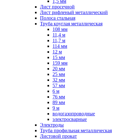
1,5 мм
Лист просечной
Лист рифленый металлический
Полоса стальная
Труба круглая металлическая
108 мм
11,4 м
11,7 м
114 мм
12 м
15 мм
159 мм
20 мм
25 мм
32 мм
57 мм
6 м
76 мм
89 мм
9 м
водогазопроводные
электросварные
Электроды
Труба профильная металлическая
Листовой прокат