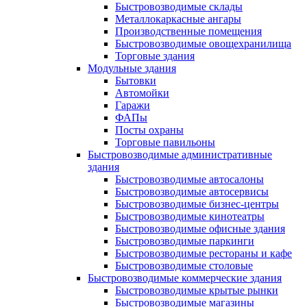
Быстровозводимые склады
Металлокаркасные ангары
Производственные помещения
Быстровозводимые овощехранилища
Торговые здания
Модульные здания
Бытовки
Автомойки
Гаражи
ФАПы
Посты охраны
Торговые павильоны
Быстровозводимые административные
здания
Быстровозводимые автосалоны
Быстровозводимые автосервисы
Быстровозводимые бизнес-центры
Быстровозводимые кинотеатры
Быстровозводимые офисные здания
Быстровозводимые паркинги
Быстровозводимые рестораны и кафе
Быстровозводимые столовые
Быстровозводимые коммерческие здания
Быстровозводимые крытые рынки
Быстровозводимые магазины