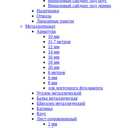
Виниловый сайдинг под брус
Виниловый сайдинг под дерево
Наличники
Откосы
Линеарные панели
Металлопрокат
Арматура
10 мм
11,7 метров
12 мм
14 мм
16 мм
18 мм
20 мм
6 метров
6 мм
8 мм
для ленточного фундамента
Уголок металлический
Балка металлическая
Швеллер металлический
Катанка
Круг
Лист оцинкованный
1 мм