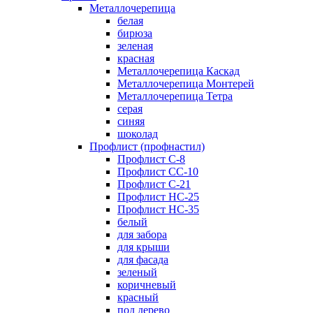
Металлочерепица
белая
бирюза
зеленая
красная
Металлочерепица Каскад
Металлочерепица Монтерей
Металлочерепица Тетра
серая
синяя
шоколад
Профлист (профнастил)
Профлист С-8
Профлист СС-10
Профлист C-21
Профлист НС-25
Профлист НС-35
белый
для забора
для крыши
для фасада
зеленый
коричневый
красный
под дерево