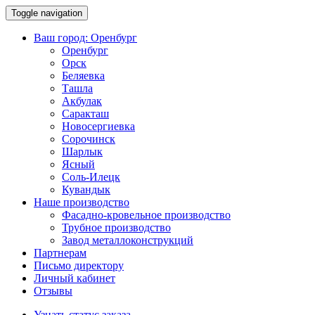
Toggle navigation
Ваш город:
Оренбург
Оренбург
Орск
Беляевка
Ташла
Акбулак
Саракташ
Новосергиевка
Сорочинск
Шарлык
Ясный
Соль-Илецк
Кувандык
Наше производство
Фасадно-кровельное производство
Трубное производство
Завод металлоконструкций
Партнерам
Письмо директору
Личный кабинет
Отзывы
Узнать статус заказа