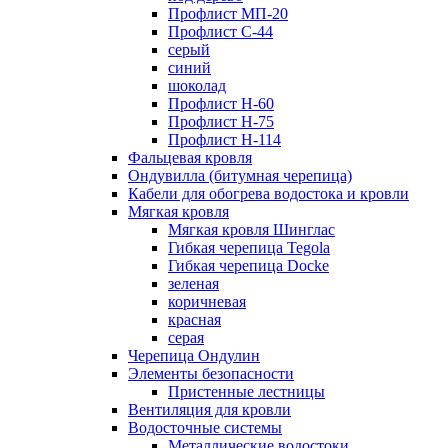
Профлист МП-20
Профлист С-44
серый
синий
шоколад
Профлист Н-60
Профлист Н-75
Профлист H-114
Фальцевая кровля
Ондувилла (битумная черепица)
Кабели для обогрева водостока и кровли
Мягкая кровля
Мягкая кровля Шинглас
Гибкая черепица Tegola
Гибкая черепица Docke
зеленая
коричневая
красная
серая
Черепица Ондулин
Элементы безопасности
Пристенные лестницы
Вентиляция для кровли
Водосточные системы
Металлические водостоки