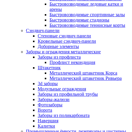
Быстровозводимые ледовые катки и
арены
Быстровозводимые спортивные залы
Быстровозводимые стадионы
Быстровозводимые теннисные корты
Сэндвич-панели
Стеновые сэндвич панели
Кровельные сэндвич-панели
Доборные элементы
Заборы и ограждения металлические
Заборы из профлиста
Профлист некондиция
Штакетник
Металлический штакетник Корса
Металлический штакетник Ривьера
3d заборы
Модульные ограждения
Заборы из профильной трубы
Заборы-жалюзи
Фотозаборы
Ворота
Заборы из поликарбоната
Навершия
Калитки
Промышленные ёмкости, резервуары и цистерны