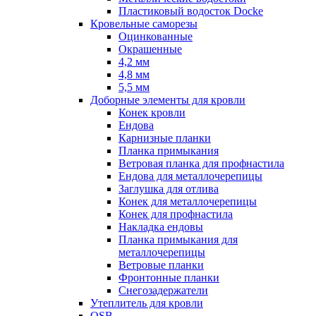
Пластиковый водосток Docke
Кровельные саморезы
Оцинкованные
Окрашенные
4,2 мм
4,8 мм
5,5 мм
Доборные элементы для кровли
Конек кровли
Ендова
Карнизные планки
Планка примыкания
Ветровая планка для профнастила
Ендова для металлочерепицы
Заглушка для отлива
Конек для металлочерепицы
Конек для профнастила
Накладка ендовы
Планка примыкания для
металлочерепицы
Ветровые планки
Фронтонные планки
Снегозадержатели
Утеплитель для кровли
OSB