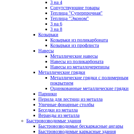
3 на 4
Сопутствующие товары
Теплица "Суперпрочная"
Теплица "Эконом"
3 на 6
3 на 8
Козырьки
Козырьки из поликарбоната
Козырьки из профлиста
Навесы
Металлические навесы
Навесы из поликарбоната
Навесы из металлочерепицы
Металлические грядки
Металлические грядки с полимерным
покрытием
Оцинкованные металлические грядки
Парники
Перила для лестниц из металла
Уличные фонарные столбы
Беседки из металла
Веранды из металла
Быстровозводимые здания
Быстровозводимые бескаркасные ангары
Быстровозводимые каркасные здания