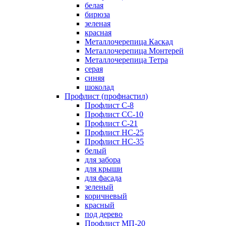
белая
бирюза
зеленая
красная
Металлочерепица Каскад
Металлочерепица Монтерей
Металлочерепица Тетра
серая
синяя
шоколад
Профлист (профнастил)
Профлист С-8
Профлист СС-10
Профлист C-21
Профлист НС-25
Профлист НС-35
белый
для забора
для крыши
для фасада
зеленый
коричневый
красный
под дерево
Профлист МП-20