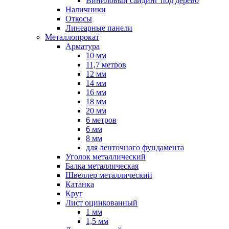
Виниловый сайдинг под дерево
Наличники
Откосы
Линеарные панели
Металлопрокат
Арматура
10 мм
11,7 метров
12 мм
14 мм
16 мм
18 мм
20 мм
6 метров
6 мм
8 мм
для ленточного фундамента
Уголок металлический
Балка металлическая
Швеллер металлический
Катанка
Круг
Лист оцинкованный
1 мм
1,5 мм