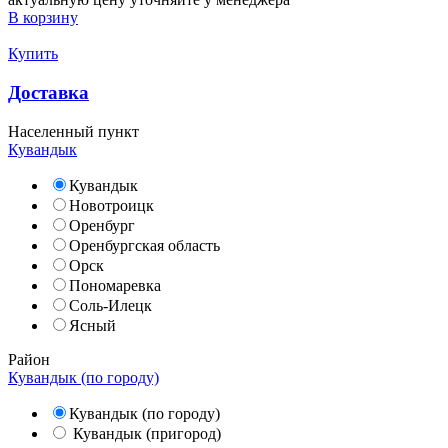
В корзину
Купить
Доставка
Населенный пункт
Кувандык
Кувандык
Новотроицк
Оренбург
Оренбургская область
Орск
Пономаревка
Соль-Илецк
Ясный
Район
Кувандык (по городу)
Кувандык (по городу)
Кувандык (пригород)