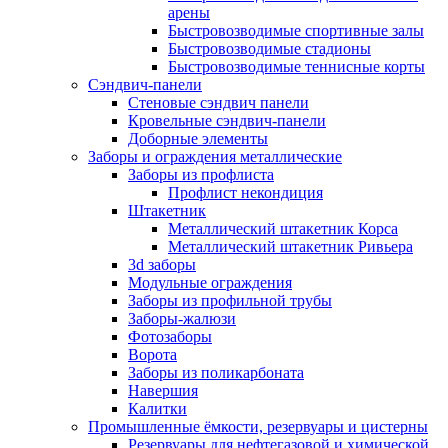
арены
Быстровозводимые спортивные залы
Быстровозводимые стадионы
Быстровозводимые теннисные корты
Сэндвич-панели
Стеновые сэндвич панели
Кровельные сэндвич-панели
Доборные элементы
Заборы и ограждения металлические
Заборы из профлиста
Профлист некондиция
Штакетник
Металлический штакетник Корса
Металлический штакетник Ривьера
3d заборы
Модульные ограждения
Заборы из профильной трубы
Заборы-жалюзи
Фотозаборы
Ворота
Заборы из поликарбоната
Навершия
Калитки
Промышленные ёмкости, резервуары и цистерны
Резервуары для нефтегазовой и химической