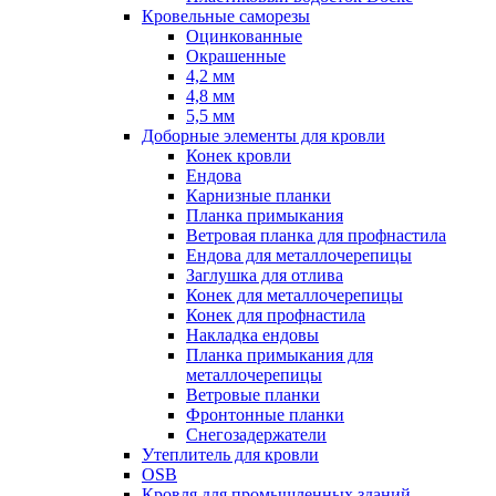
Кровельные саморезы
Оцинкованные
Окрашенные
4,2 мм
4,8 мм
5,5 мм
Доборные элементы для кровли
Конек кровли
Ендова
Карнизные планки
Планка примыкания
Ветровая планка для профнастила
Ендова для металлочерепицы
Заглушка для отлива
Конек для металлочерепицы
Конек для профнастила
Накладка ендовы
Планка примыкания для
металлочерепицы
Ветровые планки
Фронтонные планки
Снегозадержатели
Утеплитель для кровли
OSB
Кровля для промышленных зданий