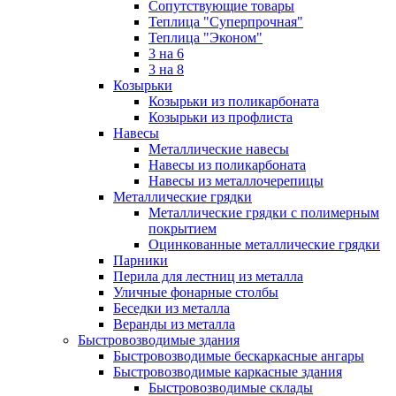
Сопутствующие товары
Теплица "Суперпрочная"
Теплица "Эконом"
3 на 6
3 на 8
Козырьки
Козырьки из поликарбоната
Козырьки из профлиста
Навесы
Металлические навесы
Навесы из поликарбоната
Навесы из металлочерепицы
Металлические грядки
Металлические грядки с полимерным
покрытием
Оцинкованные металлические грядки
Парники
Перила для лестниц из металла
Уличные фонарные столбы
Беседки из металла
Веранды из металла
Быстровозводимые здания
Быстровозводимые бескаркасные ангары
Быстровозводимые каркасные здания
Быстровозводимые склады