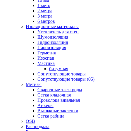
16 мм
1 метр
2 метра
3 метра
6 метров
Изоляционные материалы
Утеплитель для стен
Шумоизоляция
Гидроизоляция
Пароизоляция
Герметик
Изоспан
Мастика
битумная
Сопутствующие товары
Сопутствующие товары (05)
Метизы
Сварочные электроды
Сетка кладочная
Проволока вязальная
Анкеры
Вытяжные заклепки
Сетка рабица
OSB
Распродажа