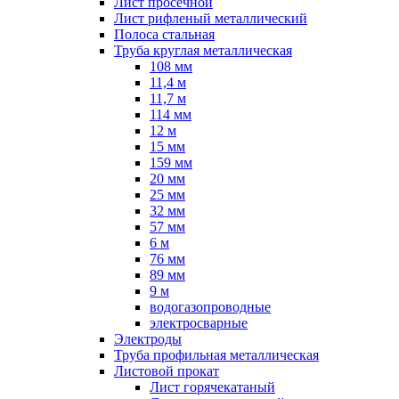
Лист просечной
Лист рифленый металлический
Полоса стальная
Труба круглая металлическая
108 мм
11,4 м
11,7 м
114 мм
12 м
15 мм
159 мм
20 мм
25 мм
32 мм
57 мм
6 м
76 мм
89 мм
9 м
водогазопроводные
электросварные
Электроды
Труба профильная металлическая
Листовой прокат
Лист горячекатаный