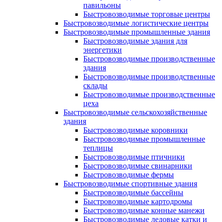
павильоны
Быстровозводимые торговые центры
Быстровозводимые логистические центры
Быстровозводимые промышленные здания
Быстровозводимые здания для
энергетики
Быстровозводимые производственные
здания
Быстровозводимые производственные
склады
Быстровозводимые производственные
цеха
Быстровозводимые сельскохозяйственные
здания
Быстровозводимые коровники
Быстровозводимые промышленные
теплицы
Быстровозводимые птичники
Быстровозводимые свинарники
Быстровозводимые фермы
Быстровозводимые спортивные здания
Быстровозводимые бассейны
Быстровозводимые картодромы
Быстровозводимые конные манежи
Быстровозводимые ледовые катки и