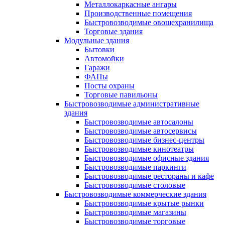
Металлокаркасные ангары
Производственные помещения
Быстровозводимые овощехранилища
Торговые здания
Модульные здания
Бытовки
Автомойки
Гаражи
ФАПы
Посты охраны
Торговые павильоны
Быстровозводимые административные
здания
Быстровозводимые автосалоны
Быстровозводимые автосервисы
Быстровозводимые бизнес-центры
Быстровозводимые кинотеатры
Быстровозводимые офисные здания
Быстровозводимые паркинги
Быстровозводимые рестораны и кафе
Быстровозводимые столовые
Быстровозводимые коммерческие здания
Быстровозводимые крытые рынки
Быстровозводимые магазины
Быстровозводимые торговые