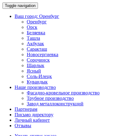
Toggle navigation
Ваш город:
Оренбург
Оренбург
Орск
Беляевка
Ташла
Акбулак
Саракташ
Новосергиевка
Сорочинск
Шарлык
Ясный
Соль-Илецк
Кувандык
Наше производство
Фасадно-кровельное производство
Трубное производство
Завод металлоконструкций
Партнерам
Письмо директору
Личный кабинет
Отзывы
Узнать статус заказа