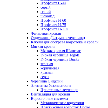
Профлист С-44
серый
синий
шоколад
Профлист Н-60
Профлист Н-75
Профлист H-114
Фальцевая кровля
Ондувилла (битумная черепица)
Кабели для обогрева водостока и кровли
Мягкая кровля
Мягкая кровля Шинглас
Гибкая черепица Tegola
Гибкая черепица Docke
зеленая
коричневая
красная
серая
Черепица Ондулин
Элементы безопасности
Пристенные лестницы
Вентиляция для кровли
Водосточные системы
Металлические водостоки
Пластиковый водосток Docke