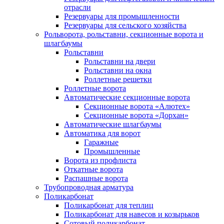
отрасли
Резервуары для промышленности
Резервуары для сельского хозяйства
Рольворота, рольставни, секционные ворота и
шлагбаумы
Рольставни
Рольставни на двери
Рольставни на окна
Роллетные решетки
Роллетные ворота
Автоматические секционные ворота
Секционные ворота «Алютех»
Секционные ворота «Дорхан»
Автоматические шлагбаумы
Автоматика для ворот
Гаражные
Промышленные
Ворота из профлиста
Откатные ворота
Распашные ворота
Трубопроводная арматура
Поликарбонат
Поликарбонат для теплиц
Поликарбонат для навесов и козырьков
Сотовый поликарбонат