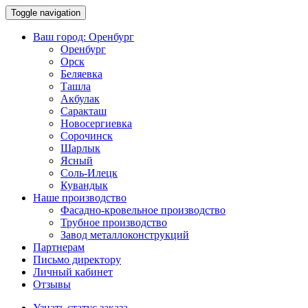
Toggle navigation
Ваш город:
Оренбург
Оренбург
Орск
Беляевка
Ташла
Акбулак
Саракташ
Новосергиевка
Сорочинск
Шарлык
Ясный
Соль-Илецк
Кувандык
Наше производство
Фасадно-кровельное производство
Трубное производство
Завод металлоконструкций
Партнерам
Письмо директору
Личный кабинет
Отзывы
Узнать статус заказа