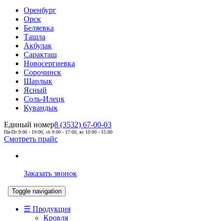
Оренбург
Орск
Беляевка
Ташла
Акбулак
Саракташ
Новосергиевка
Сорочинск
Шарлык
Ясный
Соль-Илецк
Кувандык
Единый номер
8 (3532) 67-00-03
Пн-Пт 9:00 - 19:00, сб 9:00 - 17:00, вс 10:00 - 15:00
Смотреть прайс
Заказать звонок
Toggle navigation
☰ Продукция
Кровля