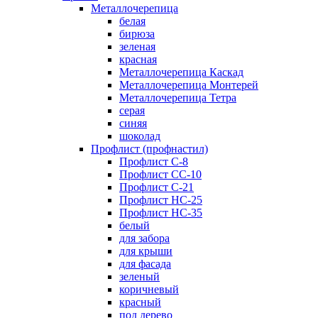
Металлочерепица
белая
бирюза
зеленая
красная
Металлочерепица Каскад
Металлочерепица Монтерей
Металлочерепица Тетра
серая
синяя
шоколад
Профлист (профнастил)
Профлист С-8
Профлист СС-10
Профлист C-21
Профлист НС-25
Профлист НС-35
белый
для забора
для крыши
для фасада
зеленый
коричневый
красный
под дерево