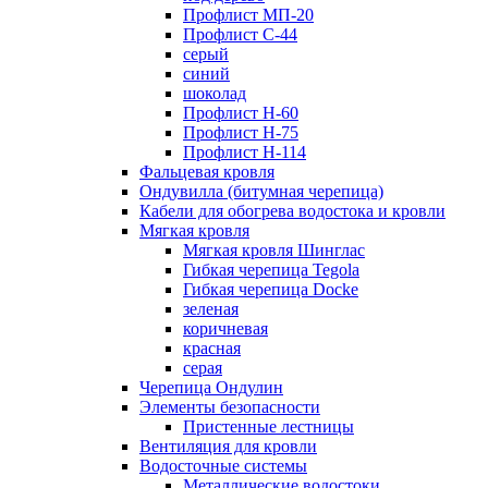
Профлист МП-20
Профлист С-44
серый
синий
шоколад
Профлист Н-60
Профлист Н-75
Профлист H-114
Фальцевая кровля
Ондувилла (битумная черепица)
Кабели для обогрева водостока и кровли
Мягкая кровля
Мягкая кровля Шинглас
Гибкая черепица Tegola
Гибкая черепица Docke
зеленая
коричневая
красная
серая
Черепица Ондулин
Элементы безопасности
Пристенные лестницы
Вентиляция для кровли
Водосточные системы
Металлические водостоки