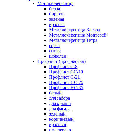
Металлочерепица
белая
бирюза
зеленая
красная
Металлочерепица Каскад
Металлочерепица Монтерей
Металлочерепица Тетра
серая
синяя
шоколад
Профлист (профнастил)
Профлист С-8
Профлист СС-10
Профлист C-21
Профлист НС-25
Профлист НС-35
белый
для забора
для крыши
для фасада
зеленый
коричневый
красный
под дерево