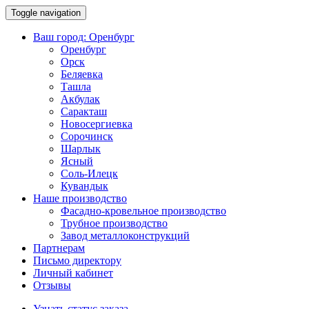
Toggle navigation
Ваш город:
Оренбург
Оренбург
Орск
Беляевка
Ташла
Акбулак
Саракташ
Новосергиевка
Сорочинск
Шарлык
Ясный
Соль-Илецк
Кувандык
Наше производство
Фасадно-кровельное производство
Трубное производство
Завод металлоконструкций
Партнерам
Письмо директору
Личный кабинет
Отзывы
Узнать статус заказа