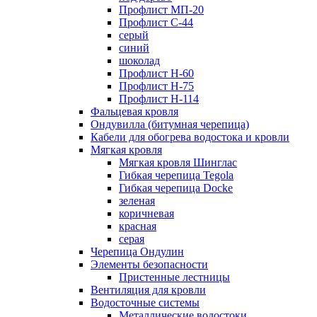
Профлист МП-20
Профлист С-44
серый
синий
шоколад
Профлист Н-60
Профлист Н-75
Профлист H-114
Фальцевая кровля
Ондувилла (битумная черепица)
Кабели для обогрева водостока и кровли
Мягкая кровля
Мягкая кровля Шинглас
Гибкая черепица Tegola
Гибкая черепица Docke
зеленая
коричневая
красная
серая
Черепица Ондулин
Элементы безопасности
Пристенные лестницы
Вентиляция для кровли
Водосточные системы
Металлические водостоки