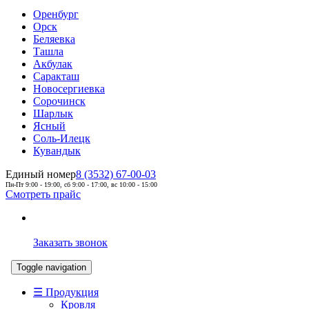
Оренбург
Орск
Беляевка
Ташла
Акбулак
Саракташ
Новосергиевка
Сорочинск
Шарлык
Ясный
Соль-Илецк
Кувандык
Единый номер
8 (3532) 67-00-03
Пн-Пт 9:00 - 19:00, сб 9:00 - 17:00, вс 10:00 - 15:00
Смотреть прайс
Заказать звонок
Toggle navigation
☰ Продукция
Кровля