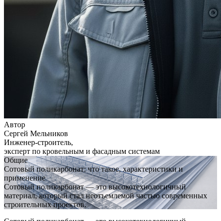
Автор
Сергей Мельников
Инженер-строитель,
эксперт по кровельным и фасадным системам
Общие
Сотовый поликарбонат: что такое, характеристики и
применение
Сотовый поликарбонат — это высокотехнологичный
материал, который стал неотъемлемой частью современных
строительных проектов.