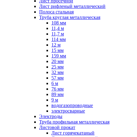
Лист просечной
Лист рифленый металлический
Полоса стальная
Труба круглая металлическая
108 мм
11,4 м
11,7 м
114 мм
12 м
15 мм
159 мм
20 мм
25 мм
32 мм
57 мм
6 м
76 мм
89 мм
9 м
водогазопроводные
электросварные
Электроды
Труба профильная металлическая
Листовой прокат
Лист горячекатаный