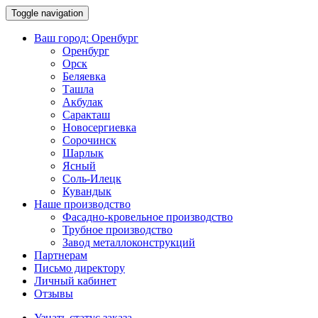
Toggle navigation
Ваш город:
Оренбург
Оренбург
Орск
Беляевка
Ташла
Акбулак
Саракташ
Новосергиевка
Сорочинск
Шарлык
Ясный
Соль-Илецк
Кувандык
Наше производство
Фасадно-кровельное производство
Трубное производство
Завод металлоконструкций
Партнерам
Письмо директору
Личный кабинет
Отзывы
Узнать статус заказа