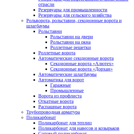
отрасли
Резервуары для промышленности
Резервуары для сельского хозяйства
Рольворота, рольставни, секционные ворота и
шлагбаумы
Рольставни
Рольставни на двери
Рольставни на окна
Роллетные решетки
Роллетные ворота
Автоматические секционные ворота
Секционные ворота «Алютех»
Секционные ворота «Дорхан»
Автоматические шлагбаумы
Автоматика для ворот
Гаражные
Промышленные
Ворота из профлиста
Откатные ворота
Распашные ворота
Трубопроводная арматура
Поликарбонат
Поликарбонат для теплиц
Поликарбонат для навесов и козырьков
Сотовый поликарбонат