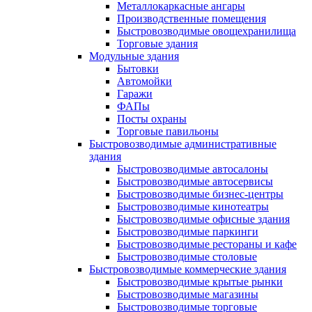
Металлокаркасные ангары
Производственные помещения
Быстровозводимые овощехранилища
Торговые здания
Модульные здания
Бытовки
Автомойки
Гаражи
ФАПы
Посты охраны
Торговые павильоны
Быстровозводимые административные
здания
Быстровозводимые автосалоны
Быстровозводимые автосервисы
Быстровозводимые бизнес-центры
Быстровозводимые кинотеатры
Быстровозводимые офисные здания
Быстровозводимые паркинги
Быстровозводимые рестораны и кафе
Быстровозводимые столовые
Быстровозводимые коммерческие здания
Быстровозводимые крытые рынки
Быстровозводимые магазины
Быстровозводимые торговые