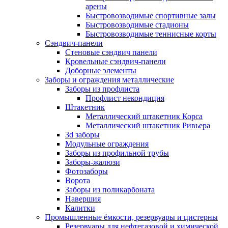
арены
Быстровозводимые спортивные залы
Быстровозводимые стадионы
Быстровозводимые теннисные корты
Сэндвич-панели
Стеновые сэндвич панели
Кровельные сэндвич-панели
Доборные элементы
Заборы и ограждения металлические
Заборы из профлиста
Профлист некондиция
Штакетник
Металлический штакетник Корса
Металлический штакетник Ривьера
3d заборы
Модульные ограждения
Заборы из профильной трубы
Заборы-жалюзи
Фотозаборы
Ворота
Заборы из поликарбоната
Навершия
Калитки
Промышленные ёмкости, резервуары и цистерны
Резервуары для нефтегазовой и химической