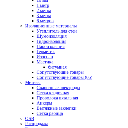
16 мм
1 метр
2 метра
3 метра
6 метров
Изоляционные материалы
Утеплитель для стен
Шумоизоляция
Гидроизоляция
Пароизоляция
Герметик
Изоспан
Мастика
битумная
Сопутствующие товары
Сопутствующие товары (05)
Метизы
Сварочные электроды
Сетка кладочная
Проволока вязальная
Анкеры
Вытяжные заклепки
Сетка рабица
OSB
Распродажа