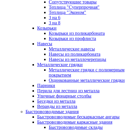
Сопутствующие товары
Теплица "Суперпрочная"
Теплица "Эконом"
3 на 6
3 на 8
Козырьки
Козырьки из поликарбоната
Козырьки из профлиста
Навесы
Металлические навесы
Навесы из поликарбоната
Навесы из металлочерепицы
Металлические грядки
Металлические грядки с полимерным
покрытием
Оцинкованные металлические грядки
Парники
Перила для лестниц из металла
Уличные фонарные столбы
Беседки из металла
Веранды из металла
Быстровозводимые здания
Быстровозводимые бескаркасные ангары
Быстровозводимые каркасные здания
Быстровозводимые склады