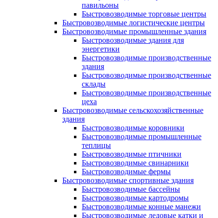
павильоны
Быстровозводимые торговые центры
Быстровозводимые логистические центры
Быстровозводимые промышленные здания
Быстровозводимые здания для
энергетики
Быстровозводимые производственные
здания
Быстровозводимые производственные
склады
Быстровозводимые производственные
цеха
Быстровозводимые сельскохозяйственные
здания
Быстровозводимые коровники
Быстровозводимые промышленные
теплицы
Быстровозводимые птичники
Быстровозводимые свинарники
Быстровозводимые фермы
Быстровозводимые спортивные здания
Быстровозводимые бассейны
Быстровозводимые картодромы
Быстровозводимые конные манежи
Быстровозводимые ледовые катки и