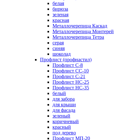
белая
бирюза
зеленая
красная
Металлочерепица Каскад
Металлочерепица Монтерей
Металлочерепица Тетра
серая
синяя
шоколад
Профлист (профнастил)
Профлист С-8
Профлист СС-10
Профлист C-21
Профлист НС-25
Профлист НС-35
белый
для забора
для крыши
для фасада
зеленый
коричневый
красный
под дерево
Профлист МП-20