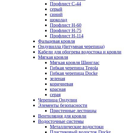
Профлист С-44
серый
синий
шоколад
Профлист Н-60
Профлист Н-75
Профлист H-114
Фальцевая кровля
Ондувилла (битумная черепица)
Кабели для обогрева водостока и кровли
Мягкая кровля
Мягкая кровля Шинглас
Гибкая черепица Tegola
Гибкая черепица Docke
зеленая
коричневая
красная
серая
Черепица Ондулин
Элементы безопасности
Пристенные лестницы
Вентиляция для кровли
Водосточные системы
Металлические водостоки
Пластиковый водосток Docke