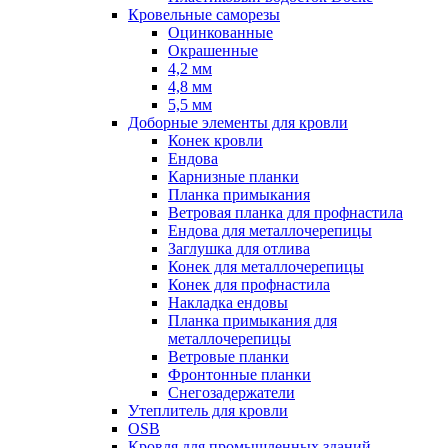
Кровельные саморезы
Оцинкованные
Окрашенные
4,2 мм
4,8 мм
5,5 мм
Доборные элементы для кровли
Конек кровли
Ендова
Карнизные планки
Планка примыкания
Ветровая планка для профнастила
Ендова для металлочерепицы
Заглушка для отлива
Конек для металлочерепицы
Конек для профнастила
Накладка ендовы
Планка примыкания для
металлочерепицы
Ветровые планки
Фронтонные планки
Снегозадержатели
Утеплитель для кровли
OSB
Кровля для промышленных зданий