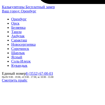
Калькуляторы
Бесплатный замер
Ваш город:
Оренбург
Оренбург
Орск
Беляевка
Ташла
Акбулак
Саракташ
Новосергиевка
Сорочинск
Шарлык
Ясный
Соль-Илецк
Кувандык
Единый номер
8 (3532) 67-00-03
Пн-Пт 9:00 - 19:00, сб 9:00 - 17:00, вс 10:00 - 15:00
Смотреть прайс