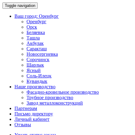
Toggle navigation
Ваш город:
Оренбург
Оренбург
Орск
Беляевка
Ташла
Акбулак
Саракташ
Новосергиевка
Сорочинск
Шарлык
Ясный
Соль-Илецк
Кувандык
Наше производство
Фасадно-кровельное производство
Трубное производство
Завод металлоконструкций
Партнерам
Письмо директору
Личный кабинет
Отзывы
Узнать статус заказа