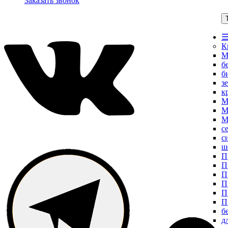
Заказать звонок
☰
К
М
б
б
з
к
М
М
М
с
с
ш
П
П
П
П
П
П
б
д