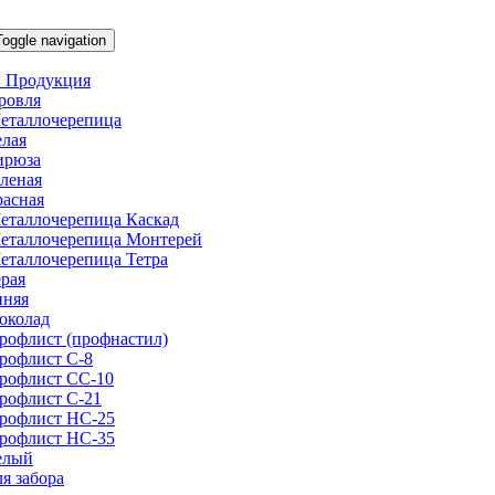
Toggle navigation
 Продукция
ровля
еталлочерепица
елая
ирюза
еленая
расная
еталлочерепица Каскад
еталлочерепица Монтерей
еталлочерепица Тетра
ерая
иняя
околад
рофлист (профнастил)
рофлист С-8
рофлист СС-10
рофлист C-21
рофлист НС-25
рофлист НС-35
елый
ля забора